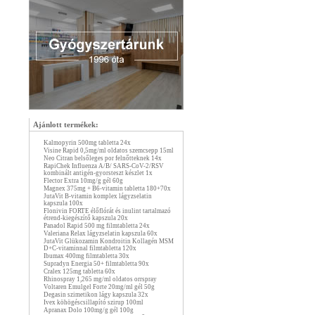
Ajánlott termékek:
Kalmopyrin 500mg tabletta 24x
Visine Rapid 0,5mg/ml oldatos szemcsepp 15ml
Neo Citran belsőleges por felnőtteknek 14x
RapiChek Influenza A/B/ SARS-CoV-2/RSV
kombinált antigén-gyorsteszt készlet 1x
Flector Extra 10mg/g gél 60g
Magnex 375mg + B6-vitamin tabletta 180+70x
JutaVit B-vitamin komplex lágyzselatin
kapszula 100x
Flonivin FORTE élőflórát és inulint tartalmazó
étrend-kiegészítő kapszula 20x
Panadol Rapid 500 mg filmtabletta 24x
Valeriana Relax lágyzselatin kapszula 60x
JutaVit Glükozamin Kondroitin Kollagén MSM
D+C-vitaminnal filmtabletta 120x
Ibumax 400mg filmtabletta 30x
Supradyn Energia 50+ filmtabletta 90x
Cralex 125mg tabletta 60x
Rhinospray 1,265 mg/ml oldatos orrspray
Voltaren Emulgel Forte 20mg/ml gél 50g
Degasin szimetikon lágy kapszula 32x
Ivex köhögéscsillapító szirup 100ml
Apranax Dolo 100mg/g gél 100g