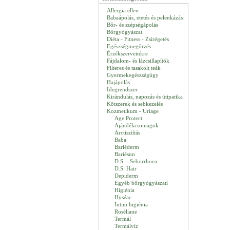
Allergia ellen
Babaápolás, etetés és pelenkázás
Bőr- és szépségápolás
Bőrgyógyászat
Diéta - Fitness - Zsírégetés
Egészségmegőrzés
Érzékszerveinkre
Fájdalom- és lázcsillapítók
Filteres és tasakolt teák
Gyermekegészségügy
Hajápolás
Idegrendszer
Kirándulás, napozás és útipatika
Kötszerek és sebkezelés
Kozmetikum - Uriage
Age Protect
Ajándékcsomagok
Arctisztítás
Baba
Bariéderm
Bariésun
D.S. - Seborrhoea
D.S. Hair
Depiderm
Egyéb bőrgyógyászati
Higiénia
Hyséac
Intim higiénia
Roséliane
Termál
Termálvíz