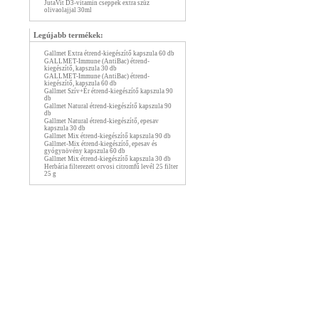
JutaVit D3-vitamin cseppek extra szűz
olivaolajjal 30ml
Legújabb termékek:
Gallmet Extra étrend-kiegészítő kapszula 60 db
GALLMET-Immune (AntiBac) étrend-
kiegészítő, kapszula 30 db
GALLMET-Immune (AntiBac) étrend-
kiegészítő, kapszula 60 db
Gallmet Szív+Ér étrend-kiegészítő kapszula 90
db
Gallmet Natural étrend-kiegészítő kapszula 90
db
Gallmet Natural étrend-kiegészítő, epesav
kapszula 30 db
Gallmet Mix étrend-kiegészítő kapszula 90 db
Gallmet-Mix étrend-kiegészítő, epesav és
gyógynövény kapszula 60 db
Gallmet Mix étrend-kiegészítő kapszula 30 db
Herbária filterezett orvosi citromfű levél 25 filter
25 g