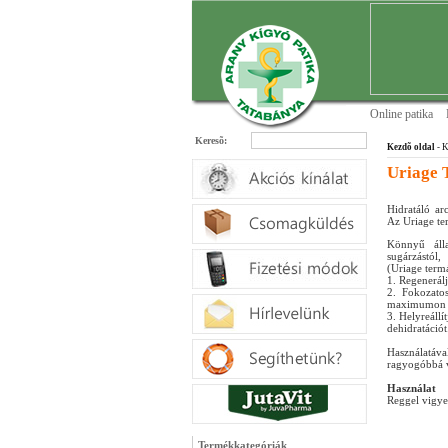
Online patika
Keresõ:
Kezdõ oldal
- K
Uriage 
Hidratáló a
Az Uriage te
Könnyű áll
sugárzástól,
(Uriage term
1. Regenerál
2. Fokozatos
maximumon ta
3. Helyreállít
dehidratációt
Használatáva
ragyogóbbá v
Használat
Reggel vigye 
Termékkategóriák