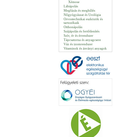
Xémose
Lábápolás
Megfázás és meghűlés
Nőgyógyászat és Urológia
Orvostechnikai eszközök és
tartozékaik
Otthonápolás
Szájápolás és fertőtlenítés
Szív, ér és érrendszer
Tápcsatorna és anyagcsere
Váz és izomrendszer
Vitaminok és ásványi anyagok