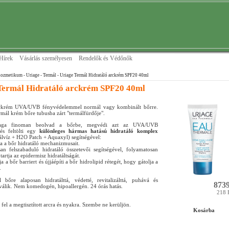
Hírek
Vásárlás személyesen
Rendelők és Védőnők
ozmetikum - Uriage
- Termál
- Uriage Termál Hidratáló arckrém SPF20 40ml
Termál Hidratáló arckrém SPF20 40ml
rckrém UVA/UVB fényvédelemmel normál vagy kombinált bőrre.
rmál krém bőre tubusba zárt "termálfürdője".
aga finoman beolvad a bőrbe, megvédi azt az UVA/UVB
 és feltölti egy
különleges hármas hatású hidratáló komplex
álvíz + H2O Patch + Aquaxyl) segítségével:
ja a bőr hidratáló mechanizmusait.
an felszabaduló hidratáló összetevői segítségével, folyamatosan
rtja az epidermisz hidratáltságát.
ja a bőr barriert és újjáépíti a bőr hidrolipid rétegét, hogy gátolja a
.
l bőre alaposan hidratálttá, védetté, revitalizálttá, puhává és
8739
álik. Nem komedogén, hipoallergén. 24 órás hatás.
218 
fel a megtisztított arcra és nyakra. Szembe ne kerüljön.
Kosárba