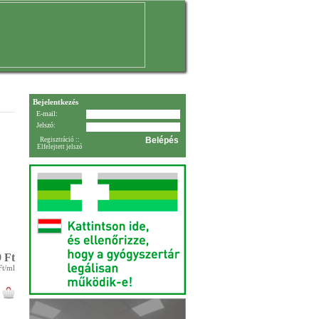
Bejelentkezés
E-mail:
Jelszó:
Regisztráció
::
Elfelejtett jelszó
 Ft
Ft/ml