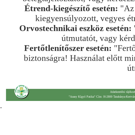
Étrend-kiegészítő esetén:
"Az 
kiegyensúlyozott, vegyes ét
Orvostechnikai eszköz esetén:
útmutatót, vagy kér
Fertőtlenítőszer esetén:
"Fertő
biztonságra! Használat előtt mi
út
Adatkezelési tájékoz
"Arany Kígyó Patika" Cím: H-2800 Tatabánya-Kertváro
.