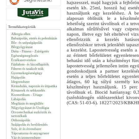
hajszesszel, majd hagyjuk a fejbőrö
esetén kb. 25ml, hosszú haj eseté
használjunk egy kezeléshez. A be
alaposan öblítsük le a készítmé
lehetőség szerint távolítsuk el a tetv
Termékkategóriák
alkalmas sűrűfésűvel vagy csipess
napon, illetve egy hét elteltével viz
Allergia ellen
Babaápolás, etetés és pelenkázás
ellenőrizzük a kezelés hatáso
Bőr- és szépségápolás
ellenőrzéskor tetvek jelenlétét tapas
Bőrgyógyászat
a kezelést. Lapostetvesség esetén a
Diéta - Fitness - Zsírégetés
az érintett bőrfelületet egyenletes
Egészségmegőrzés
Érzékszerveinkre
behatási idő után a készítményt fürd
Fájdalom- és lázcsillapítók
lapostetvesség jellemzően intim együtt
Filteres és tasakolt teák
gondoskodjunk a partner kezelésér
Gyermekegészségügy
esetén a teljes bőrfelületet egyenl
Hajápolás
átlagos, 60 kg súlyú személy ke
Idegrendszer
Kirándulás, napozás és útipatika
készítményt használjunk. 15 perc
Kötszerek és sebkezelés
távolítsuk el. Biocid hatóanyag: 
Kozmetikum - Uriage
(szénhidrogén oldószerekkel kivon
Lábápolás
(CAS: 51-03-6). 18227/2023/KBKH
Megfázás és meghűlés
Nőgyógyászat és Urológia
Orvostechnikai eszközök és
tartozékaik
Otthonápolás
Szájápolás és fertőtlenítés
Szív, ér és érrendszer
Tápcsatorna és anyagcsere
Váz és izomrendszer