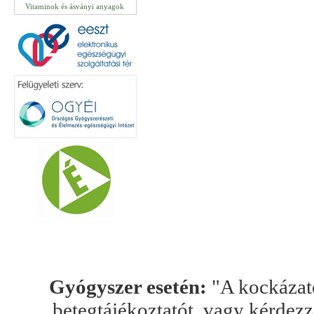
Vitaminok és ásványi anyagok
Gyógyszer esetén:
"A kockázato
betegtájékoztatót, vagy kérdez