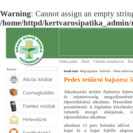
Warning
: Cannot assign an empty string
/home/httpd/kertvarosipatika_admin/m
Online patika
Hírek
Vásárlás személyesen
Ren
Keresõ:
Kezdõ oldal
- Bőrgyógyászat
- Tetűírtók
-
- Pedex tetűírtó h
Pedex tetűírtó hajszesz 
Alkalmazási terület: Emberen fejtet
és ruhatetvesség megszűntetés
elpusztítására) alkalmas. Használati
paraméterek: A hígítatlan készítmény
ruhatetű mozgó alakjainak, v
elpusztítására alkalmas
alkalmas 15 perc behatási idővel. 
hajat és a hajas fejbőrt alapo