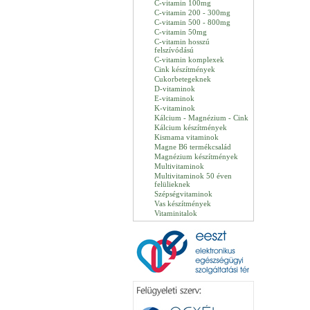
C-vitamin 100mg
C-vitamin 200 - 300mg
C-vitamin 500 - 800mg
C-vitamin 50mg
C-vitamin hosszú
felszívódású
C-vitamin komplexek
Cink készítmények
Cukorbetegeknek
D-vitaminok
E-vitaminok
K-vitaminok
Kálcium - Magnézium - Cink
Kálcium készítmények
Kismama vitaminok
Magne B6 termékcsalád
Magnézium készítmények
Multivitaminok
Multivitaminok 50 éven
felülieknek
Szépségvitaminok
Vas készítmények
Vitaminitalok