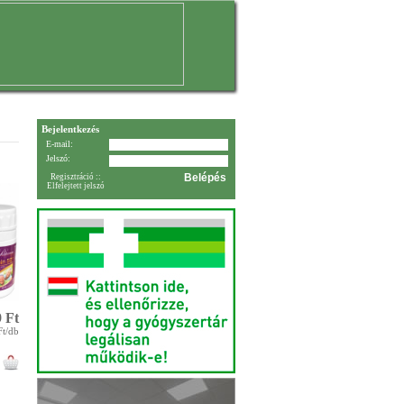
Bejelentkezés
E-mail:
Jelszó:
Regisztráció
::
Elfelejtett jelszó
 Ft
Ft/db