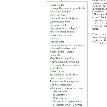
aszkorbinsav,
karboxi-meti
Allergia ellen
cellulóz (hor
Babaápolás, etetés és pelenkázás
kivonat, mang
Bőr- és szépségápolás
színezékek: t
kálium-jodid,
Bőrgyógyászat
cianokobala
Diéta - Fitness - Zsírégetés
Figyelmeztet
Egészségmegőrzés
vegyes étrend
Érzékszerveinkre
érzékeny! A 
Fájdalom- és lázcsillapítók
tartani!
Filteres és tasakolt teák
Tárolás: szár
Gyermekegészségügy
Nettó tömeg:
Hajápolás
Gyártja és f
Idegrendszer
OÉTI notifik
Kirándulás, napozás és útipatika
Kötszerek és sebkezelés
Kozmetikum - Uriage
Lábápolás
Megfázás és meghűlés
Nőgyógyászat és Urológia
Orvostechnikai eszközök és
tartozékaik
Otthonápolás
Szájápolás és fertőtlenítés
Szív, ér és érrendszer
Tápcsatorna és anyagcsere
Váz és izomrendszer
Vitaminok és ásványi anyagok
A-vitaminok
B-vitaminok
Béres Cseppek
C-vitamin - Liposzómális
C-vitamin 1000 - 2000mg