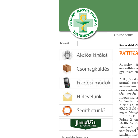
Online patika
Keresõ:
Kezdõ oldal
- V
PATIKÁ
Komplex étr
összeállítá
gyököket, am
A D-, K-vita
normál cson
magnézium, n
csökkentéséhe
réz, szelén
Hatóanyag ta
% Foszfor 1
Niacín 18, 
83,3% Zöld t
mg – Mangá
114,3 % B1-
Folsav 2, µ
Molibdén 25
vitamin 5, µ
napi bevitel 
kalcium-hidr
Termékkategóriák