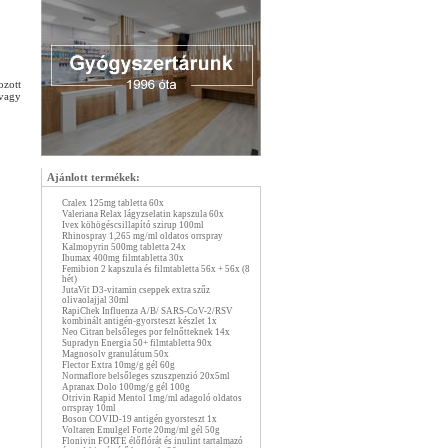
ozott
 vagy
Ajánlott termékek:
Cralex 125mg tabletta 60x
Valeriana Relax lágyzselatin kapszula 60x
Ivex köhögéscsillapító szirup 100ml
Rhinospray 1,265 mg/ml oldatos orrspray
Kalmopyrin 500mg tabletta 24x
Ibumax 400mg filmtabletta 30x
Femibion 2 kapszula és filmtabletta 56x + 56x (8
hét)
JutaVit D3-vitamin cseppek extra szűz
olivaolajjal 30ml
RapiChek Influenza A/B/ SARS-CoV-2/RSV
kombinált antigén-gyorsteszt készlet 1x
Neo Citran belsőleges por felnőtteknek 14x
Supradyn Energia 50+ filmtabletta 90x
Magnosolv granulátum 50x
Flector Extra 10mg/g gél 60g
Normaflore belsőleges szuszpenzió 20x5ml
Apranax Dolo 100mg/g gél 100g
Otrivin Rapid Mentol 1mg/ml adagoló oldatos
orrspray 10ml
Boson COVID-19 antigén gyorsteszt 1x
Voltaren Emulgel Forte 20mg/ml gél 50g
Flonivin FORTE élőflórát és inulint tartalmazó