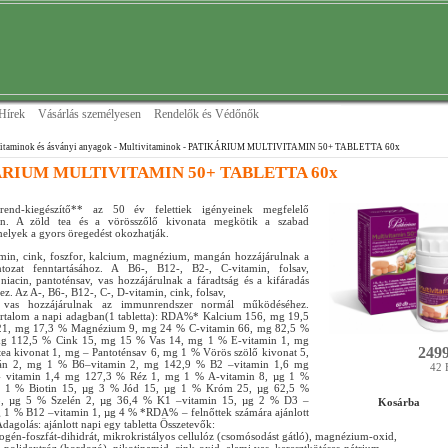
Hírek
Vásárlás személyesen
Rendelők és Védőnők
itaminok és ásványi anyagok
- Multivitaminok
- PATIKÁRIUM MULTIVITAMIN 50+ TABLETTA 60x
RIUM MULTIVITAMIN 50+ TABLETTA 60x
end-kiegészítő** az 50 év felettiek igényeinek megfelelő
sban. A zöld tea és a vörösszőlő kivonata megkötik a szabad
elyek a gyors öregedést okozhatják.
min, cink, foszfor, kalcium, magnézium, mangán hozzájárulnak a
tozat fenntartásához. A B6-, B12-, B2-, C-vitamin, folsav,
iacin, pantoténsav, vas hozzájárulnak a fáradtság és a kifáradás
z. Az A-, B6-, B12-, C-, D-vitamin, cink, folsav,
, vas hozzájárulnak az immunrendszer normál működéséhez.
rtalom a napi adagban(1 tabletta): RDA%* Kalcium 156, mg 19,5
21, mg 17,3 % Magnézium 9, mg 24 % C-vitamin 66, mg 82,5 %
mg 112,5 % Cink 15, mg 15 % Vas 14, mg 1 % E-vitamin 1, mg
2499
ea kivonat 1, mg – Pantoténsav 6, mg 1 % Vörös szölő kivonat 5,
n 2, mg 1 % B6–vitamin 2, mg 142,9 % B2 –vitamin 1,6 mg
42 
 vitamin 1,4 mg 127,3 % Réz 1, mg 1 % A-vitamin 8, µg 1 %
g 1 % Biotin 15, µg 3 % Jód 15, µg 1 % Króm 25, µg 62,5 %
, µg 5 % Szelén 2, µg 36,4 % K1 –vitamin 15, µg 2 % D3 –
Kosárba
g 1 % B12 –vitamin 1, µg 4 % *RDA% – felnőttek számára ajánlott
Adagolás: ajánlott napi egy tabletta Összetevők:
ogén-foszfát-dihidrát, mikrokristályos cellulóz (csomósodást gátló), magnézium-oxid,