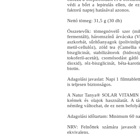
védi a bőrt a lepirulás ellen, de 
faktorú naptej hatásával azonos.
Nettó tömeg: 31,5 g (30 db)
Összetevők: tömegnövelő szer (mikr
fermentált), háromszínű árvácska (Vi
aszkorbát, sűrítőanyagok (polivinilpi
metil-cellulóz), zöld tea (Camellia 
biszglicinát, stabilizátorok (hidroxip
tokoferil-acetát), csomósodást gátl
dioxid), réz-biszglicinát, béta-karo
biotin.
Adagolási javaslat: Napi 1 filmtable
is teljesen biztonságos.
A Natur Tanya® SOLAR VITAMIN nem
krémek és olajok használatát. A t
némileg változhat, de ez nem befolyá
Adagolási időtartam: Minimum 60 n
NRV: Felnőttek számára javasolt n
ekvivalens.