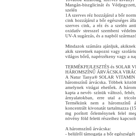
Mangán-biszglicinát és Védjegyzet
szelén
1A szerves réz hozzájárul a bőr norm
cink hozzájárul a bőr egészséges áll
szerves cink, a réz és a szelén ant
oxidatív stresszel szembeni védelm
UV-A sugárzás, és a napból származó
Mindazok számára ajánljuk, akiknek
akik szeretnek napozni vagy szolári
világos bőrű, napérzékeny vagy a na
TERMÉKFEJLESZTÉS és SOLAR V
HÁROMSZÍNŰ ÁRVÁCSKA VIRÁ
A Natur Tanya® SOLAR VITAMIN meg
háromszínű árvácska. Többek között
amelynek virágai ehetőek. A három
kapta a nevét- színük változó, fehér
árnyalatokban, erre utal a trico
Termékünk nem a háromszínű ár
koncentrált kivonatát tartalmazza (
mg porított őrleménynek felel meg
növény föld feletti részeihez kapcsol
A háromszínű árvácska:
- belülről támogatja a bőr egészségét