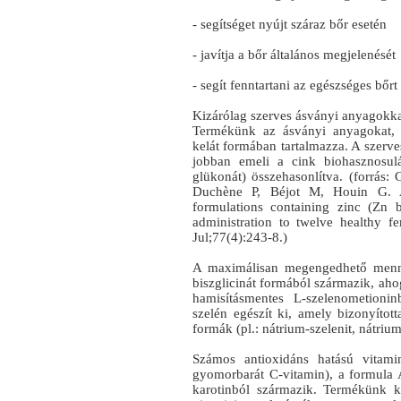
- segítséget nyújt száraz bőr esetén
- javítja a bőr általános megjelenését
- segít fenntartani az egészséges bőrt
Kizárólag szerves ásványi anyagokka
Termékünk az ásványi anyagokat, 
kelát formában tartalmazza. A szerves
jobban emeli a cink biohasznosulá
glükonát) összehasonlítva. (forrás
Duchène P, Béjot M, Houin G. A 
formulations containing zinc (Zn b
administration to twelve healthy f
Jul;77(4):243-8.)
A maximálisan megengedhető menny
biszglicinát formából származik, aho
hamisításmentes L-szelenometion
szelén egészít ki, amely bizonyítot
formák (pl.: nátrium-szelenit, nátrium
Számos antioxidáns hatású vitamin
gyomorbarát C-vitamin), a formula 
karotinból származik. Termékünk ka