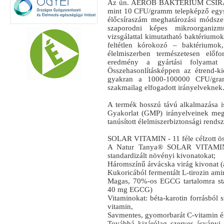
Az ún. AEROB BAKTÉRIUM CSÍRASZ
mint 10 CFU/gramm telepképző egység
élőcsíraszám meghatározási módszer
szaporodni képes mikroorganiz
vizsgálattal kimutatható baktériumo
feltétlen kórokozó – baktériumo
élelmiszerben természetesen előfo
eredmény a gyártási folyamat m
Összehasonlításképpen az étrend-k
gyakran a 1000-100000 CFU/gra
szakmailag elfogadott irányelveknek
A termék hosszú távú alkalmazása is
Gyakorlat (GMP) irányelveinek megf
tanúsított élelmiszerbiztonsági rendsze
SOLAR VITAMIN - 11 féle célzott ös
A Natur Tanya® SOLAR VITAMIN 1
standardizált növényi kivonatokat;
Háromszínű árvácska virág kivonat 
Kukoricából fermentált L-tirozin am
Magas, 70%-os EGCG tartalomra stan
40 mg EGCG)
Vitaminokat: béta-karotin forrásból 
vitamin,
Savmentes, gyomorbarát C-vitamin é
Továbbá kizárólag szerves ásványi a