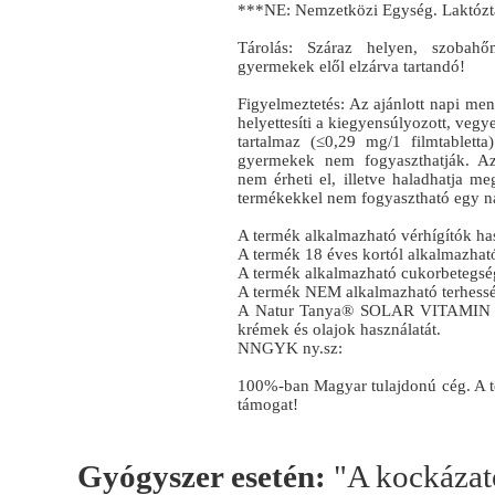
***NE: Nemzetközi Egység. Laktózta
Tárolás: Száraz helyen, szobahő
gyermekek elől elzárva tartandó!
Figyelmeztetés: Az ajánlott napi men
helyettesíti a kiegyensúlyozott, vegy
tartalmaz (≤0,29 mg/1 filmtablett
gyermekek nem fogyaszthatják. Az (
nem érheti el, illetve haladhatja m
termékekkel nem fogyasztható egy 
A termék alkalmazható vérhígítók ha
A termék 18 éves kortól alkalmazhat
A termék alkalmazható cukorbetegsé
A termék NEM alkalmazható terhessé
A Natur Tanya® SOLAR VITAMIN nem
krémek és olajok használatát.
NNGYK ny.sz:
100%-ban Magyar tulajdonú cég. A 
támogat!
Gyógyszer esetén:
"A kockázato