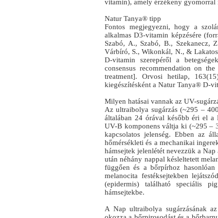
vitamin), amely érzékeny gyomorral r
Natur Tanya® tipp
Fontos megjegyezni, hogy a szolá
alkalmas D3-vitamin képzésére (forrá
Szabó, A., Szabó, B., Szekanecz, Z., 
Várbíró, S., Wikonkál, N., & Lakatos
D-vitamin szerepéről a betegsége
consensus recommendation on the 
treatment]. Orvosi hetilap, 163(15
kiegészítésként a Natur Tanya® D-vita
Milyen hatásai vannak az UV-sugárz
Az ultraibolya sugárzás (~295 – 40
általában 24 órával később éri el a 
UV-B komponens váltja ki (~295 – 
kapcsolatos jelenség. Ebben az á
hőmérsékleti és a mechanikai ingerek
hámsejtek jelenlétét nevezzük a Nap 
után néhány nappal késleltetett mela
függően és a bőrpírhoz hasonlóan
melanocita festéksejtekben lejátsz
(epidermis) található speciális p
hámsejtekbe.
A Nap ultraibolya sugárzásának a
okozza a bőrpirosodást és a bőrbarnu