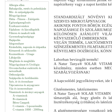
napozni vagy szoláriumba járnak és 
napérzékeny vagy a napot kerülni k
Allergia ellen
Babaápolás, etetés és pelenkázás
Bőr- és szépségápolás
Bőrgyógyászat
STANDARDIZÁLT NÖVÉNYI KI
Diéta - Fitness - Zsírégetés
SZERVES MIKROTÁPNYAGOK
Egészségmegőrzés
AKIKNEK FONTOS BŐRÜK EGÉSZ
Érzékszerveinkre
NAPOZÁSHOZ ÉS SZOLÁRIUMOZ
Fájdalom- és lázcsillapítók
Filteres és tasakolt teák
KÜLÖNÖSEN AJÁNLOTT VIL
Gyermekegészségügy
KÉNYSZERŰLŐ EMBEREKNEK
Hajápolás
VEGÁN TERMÉK, LAKTÓZMENTE
Idegrendszer
SZÍNEZÉKMENTES FILMTABLET
Kirándulás, napozás és útipatika
Kötszerek és sebkezelés
KÉNYELMES DOZÍROZÁS, KÖN
Kozmetikum - Uriage
Lábápolás
Laborban bevizsgált termék!
Megfázás és meghűlés
A Natur Tanya® SOLAR VITAMIN fü
Nőgyógyászat és Urológia
készítmény, minden esetben
Orvostechnikai eszközök és
tartozékaik
SZABÁLYOZÁSNAK!
Otthonápolás
Szájápolás és fertőtlenítés
A kapcsolódó jegyzőkönyveket, ide k
Szív, ér és érrendszer
Tápcsatorna és anyagcsere
Váz és izomrendszer
Gluténmentes, laktózmentes
Vitaminok és ásványi anyagok
A Natur Tanya® SOLAR VITAMIN eset
A-vitaminok
támasztják alá, hogy glutén és lak
B-vitaminok
lisztérzékenység (cöliákia) és laktóz
Béres Cseppek
C-vitamin - Liposzómális
C-vitamin 1000 - 2000mg
A gluténmentességre vonatkozó je