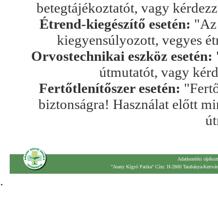
betegtájékoztatót, vagy kérdez
Étrend-kiegészítő esetén:
"Az 
kiegyensúlyozott, vegyes ét
Orvostechnikai eszköz esetén:
útmutatót, vagy kér
Fertőtlenítőszer esetén:
"Fertő
biztonságra! Használat előtt mi
út
Adatkezelési tájékoz
"Arany Kígyó Patika" Cím: H-2800 Tatabánya-Kertváro
.