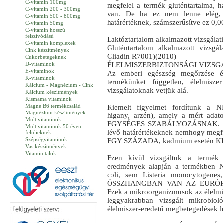
C-vitamin 100mg
megfelel a termék gluténtartalma,
C-vitamin 200 - 300mg
van. De ha ez nem lenne elég,
C-vitamin 500 - 800mg
határértéknek, számszerűsítve ez 0,00
C-vitamin 50mg
C-vitamin hosszú
felszívódású
Laktóztartalom alkalmazott vizsgál
C-vitamin komplexek
Gluténtartalom alkalmazott vizs
Cink készítmények
Gliadin R7001)(2010)
Cukorbetegeknek
D-vitaminok
ÉLELMISZERBIZTONSÁGI VIZSG
E-vitaminok
Az emberi egészség megőrzése
K-vitaminok
termékünket független, élelmisze
Kálcium - Magnézium - Cink
vizsgálatoknak vetjük alá.
Kálcium készítmények
Kismama vitaminok
Magne B6 termékcsalád
Kiemelt figyelmet fordítunk 
Magnézium készítmények
higany, arzén), amely a mért a
Multivitaminok
EGYSÉGES SZABÁLYOZÁSNAK. A mé
Multivitaminok 50 éven
lévő határértékeknek nemhogy megfe
felülieknek
Szépségvitaminok
EGY SZÁZADA, kadmium esetén K
Vas készítmények
Vitaminitalok
Ezen kívül vizsgáltuk a term
eredmények alapján a termékbe
coli, sem Listeria monocytogene
ÖSSZHANGBAN VAN AZ EURÓPA
Ezek a mikroorganizmusok az élelmis
leggyakrabban vizsgált mikrobiol
élelmiszer-eredetű megbetegedések l