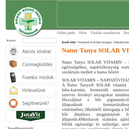
Online patika
Hírek
Vásárlás személyesen
Ren
Keresõ:
Kezdõ oldal
- Vitaminok és ásványi anyagok
- Szépségvita
Natur Tanya SOLAR 
Natur Tanya SOLAR VITAMIN – N
egészségéhez, napérzékenység ese
szolárium mellett a barna bőrért
SOLAR VITAMIN – NAPOZÓVITA
A Natur Tanya® SOLAR vitamin n
béta-karotint, fermentált aminos
szerves ásványi anyagokat tartalma
Hozzájárul a bőr pigmentáció
állapotának fenntartásá
védelméhez.3Belülről támogatja a bőr
bőr általános megjelenését
állapotát.4Mindazok számára aján
bőrük egészsége és szépsége, azo
Termékkategóriák