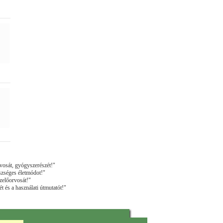
vosát, gyógyszerészét!"
szséges életmódot!"
zelőorvosát!"
t és a használati útmutatót!"
osipatika.hu