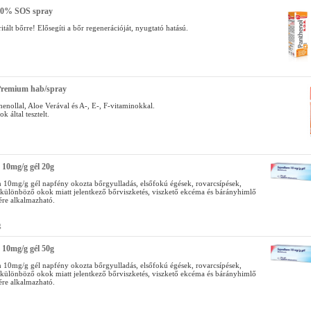
10% SOS spray
ritált bőrre! Elősegíti a bőr regenerációját, nyugtató hatású.
Premium hab/spray
enollal, Aloe Verával és A-, E-, F-vitaminokkal.
 által tesztelt.
10mg/g gél 20g
10mg/g gél napfény okozta bőrgyulladás, elsőfokú égések, rovarcsípések,
, különböző okok miatt jelentkező bőrviszketés, viszkető ekcéma és bárányhimlő
ére alkalmazható.
g
10mg/g gél 50g
10mg/g gél napfény okozta bőrgyulladás, elsőfokú égések, rovarcsípések,
, különböző okok miatt jelentkező bőrviszketés, viszkető ekcéma és bárányhimlő
ére alkalmazható.