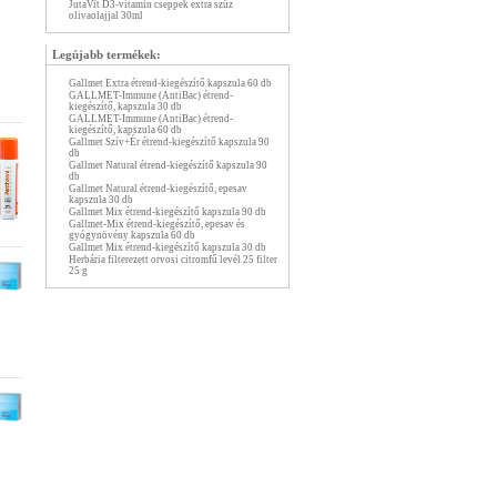
JutaVit D3-vitamin cseppek extra szűz
olivaolajjal 30ml
Legújabb termékek:
Gallmet Extra étrend-kiegészítő kapszula 60 db
GALLMET-Immune (AntiBac) étrend-
kiegészítő, kapszula 30 db
GALLMET-Immune (AntiBac) étrend-
kiegészítő, kapszula 60 db
Gallmet Szív+Ér étrend-kiegészítő kapszula 90
db
Gallmet Natural étrend-kiegészítő kapszula 90
db
Gallmet Natural étrend-kiegészítő, epesav
kapszula 30 db
Gallmet Mix étrend-kiegészítő kapszula 90 db
Gallmet-Mix étrend-kiegészítő, epesav és
gyógynövény kapszula 60 db
Gallmet Mix étrend-kiegészítő kapszula 30 db
Herbária filterezett orvosi citromfű levél 25 filter
25 g