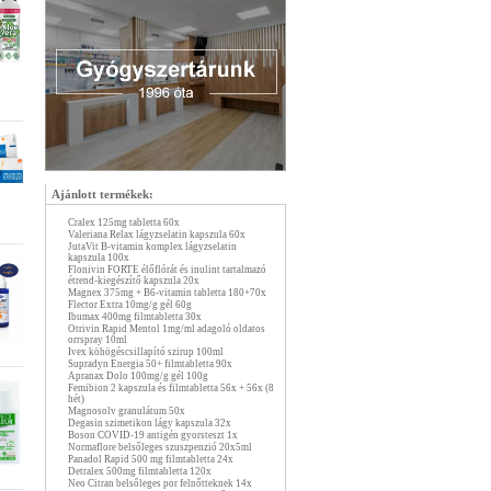
Ajánlott termékek:
Cralex 125mg tabletta 60x
Valeriana Relax lágyzselatin kapszula 60x
JutaVit B-vitamin komplex lágyzselatin
kapszula 100x
Flonivin FORTE élőflórát és inulint tartalmazó
étrend-kiegészítő kapszula 20x
Magnex 375mg + B6-vitamin tabletta 180+70x
Flector Extra 10mg/g gél 60g
Ibumax 400mg filmtabletta 30x
Otrivin Rapid Mentol 1mg/ml adagoló oldatos
orrspray 10ml
Ivex köhögéscsillapító szirup 100ml
Supradyn Energia 50+ filmtabletta 90x
Apranax Dolo 100mg/g gél 100g
Femibion 2 kapszula és filmtabletta 56x + 56x (8
hét)
Magnosolv granulátum 50x
Degasin szimetikon lágy kapszula 32x
Boson COVID-19 antigén gyorsteszt 1x
Normaflore belsőleges szuszpenzió 20x5ml
Panadol Rapid 500 mg filmtabletta 24x
Detralex 500mg filmtabletta 120x
Neo Citran belsőleges por felnőtteknek 14x