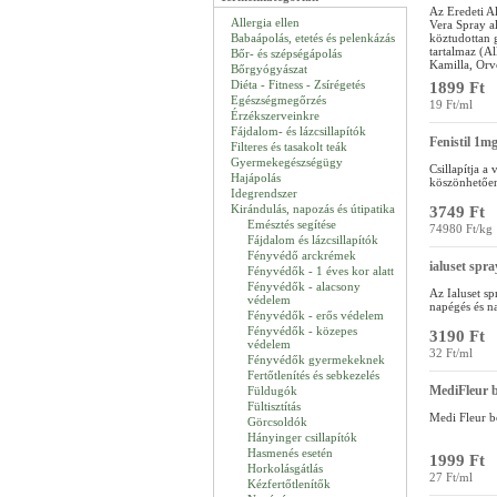
Az Eredeti Al
Allergia ellen
Vera Spray al
Babaápolás, etetés és pelenkázás
köztudottan 
tartalmaz (A
Bőr- és szépségápolás
Kamilla, Orv
Bőrgyógyászat
Diéta - Fitness - Zsírégetés
1899 Ft
Egészségmegőrzés
19 Ft/ml
Érzékszerveinkre
Fájdalom- és lázcsillapítók
Fenistil 1mg
Filteres és tasakolt teák
Gyermekegészségügy
Csillapítja a
Hajápolás
köszönhetően
Idegrendszer
Kirándulás, napozás és útipatika
3749 Ft
Emésztés segítése
74980 Ft/kg
Fájdalom és lázcsillapítók
Fényvédő arckrémek
ialuset spr
Fényvédők - 1 éves kor alatt
Fényvédők - alacsony
Az Ialuset sp
védelem
napégés és na
Fényvédők - erős védelem
Fényvédők - közepes
3190 Ft
védelem
32 Ft/ml
Fényvédők gyermekeknek
Fertőtlenítés és sebkezelés
MediFleur b
Füldugók
Fültisztítás
Medi Fleur bő
Görcsoldók
Hányinger csillapítók
Hasmenés esetén
1999 Ft
Horkolásgátlás
27 Ft/ml
Kézfertőtlenítők