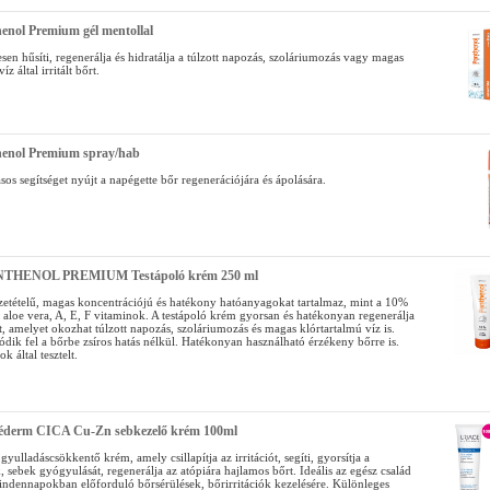
enol Premium gél mentollal
sen hűsíti, regenerálja és hidratálja a túlzott napozás, szoláriumozás vagy magas
íz által irritált bőrt.
henol Premium spray/hab
sos segítséget nyújt a napégette bőr regenerációjára és ápolására.
THENOL PREMIUM Testápoló krém 250 ml
zetételű, magas koncentrációjú és hatékony hatóanyagokat tartalmaz, mint a 10%
 aloe vera, A, E, F vitaminok. A testápoló krém gyorsan és hatékonyan regenerálja
őrt, amelyet okozhat túlzott napozás, szoláriumozás és magas klórtartalmú víz is.
dik fel a bőrbe zsíros hatás nélkül. Hatékonyan használható érzékeny bőrre is.
 által tesztelt.
iéderm CICA Cu-Zn sebkezelő krém 100ml
gyulladáscsökkentő krém, amely csillapítja az irritációt, segíti, gyorsítja a
 sebek gyógyulását, regenerálja az atópiára hajlamos bőrt. Ideális az egész család
indennapokban előforduló bőrsérülések, bőrirritációk kezelésére. Különleges