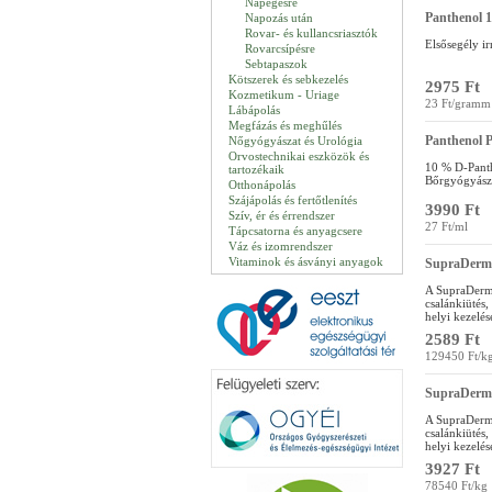
Napégésre
Panthenol 
Napozás után
Rovar- és kullancsriasztók
Elsősegély ir
Rovarcsípésre
Sebtapaszok
Kötszerek és sebkezelés
2975 Ft
Kozmetikum - Uriage
23 Ft/gramm
Lábápolás
Megfázás és meghűlés
Panthenol 
Nőgyógyászat és Urológia
Orvostechnikai eszközök és
10 % D-Panth
tartozékaik
Bőrgyógyászok
Otthonápolás
Szájápolás és fertőtlenítés
3990 Ft
Szív, ér és érrendszer
27 Ft/ml
Tápcsatorna és anyagcsere
Váz és izomrendszer
Vitaminok és ásványi anyagok
SupraDerm 
A SupraDerm 
csalánkiütés
helyi kezelés
2589 Ft
129450 Ft/k
SupraDerm 
A SupraDerm 
csalánkiütés
helyi kezelés
3927 Ft
78540 Ft/kg