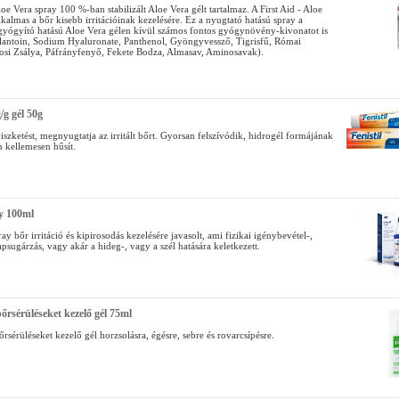
oe Vera spray 100 %-ban stabilizált Aloe Vera gélt tartalmaz. A First Aid - Aloe
kalmas a bőr kisebb irritációinak kezelésére. Ez a nyugtató hatású spray a
gyógyító hatású Aloe Vera gélen kívül számos fontos gyógynövény-kivonatot is
llantoin, Sodium Hyaluronate, Panthenol, Gyöngyvessző, Tigrisfű, Római
osi Zsálya, Páfrányfenyő, Fekete Bodza, Almasav, Aminosavak).
/g gél 50g
 viszketést, megnyugtatja az irritált bőrt. Gyorsan felszívódik, hidrogél formájának
 kellemesen hűsít.
ay 100ml
ray bőr irritáció és kipirosodás kezelésére javasolt, ami fizikai igénybevétel-,
psugárzás, vagy akár a hideg-, vagy a szél hatására keletkezett.
őrsérüléseket kezelő gél 75ml
rsérüléseket kezelő gél horzsolásra, égésre, sebre és rovarcsípésre.