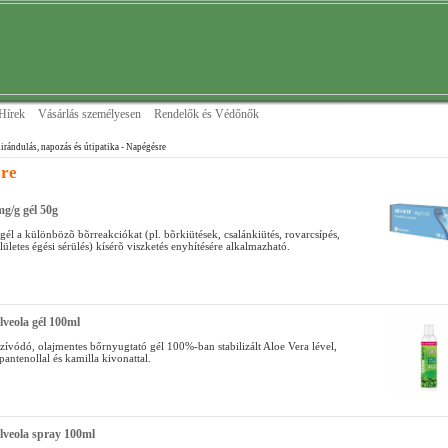
Hírek
Vásárlás személyesen
Rendelők és Védőnők
irándulás, napozás és útipatika
- Napégésre
re
mg/g gél 50g
 gél a különbözõ bõrreakciókat (pl. bõrkiütések, csalánkiütés, rovarcsípés,
lületes égési sérülés) kísérõ viszketés enyhítésére alkalmazható.
lveola gél 100ml
ívódó, olajmentes bőrnyugtató gél 100%-ban stabilizált Aloe Vera lével,
 pantenollal és kamilla kivonattal.
lveola spray 100ml