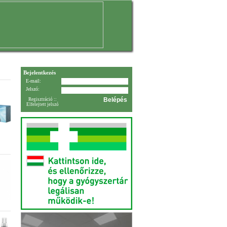
Bejelentkezés
E-mail:
Jelszó:
Regisztráció
::
Elfelejtett jelszó