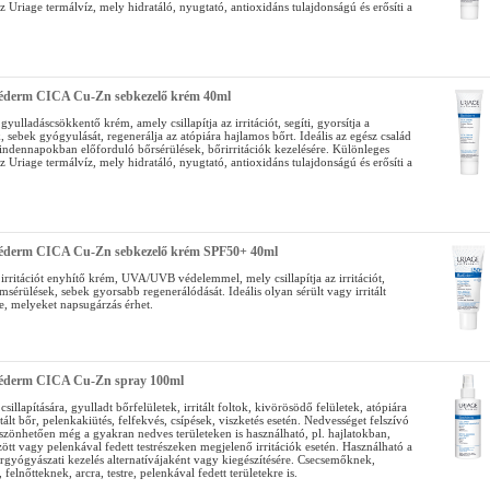
 Uriage termálvíz, mely hidratáló, nyugtató, antioxidáns tulajdonságú és erősíti a
iéderm CICA Cu-Zn sebkezelő krém 40ml
gyulladáscsökkentő krém, amely csillapítja az irritációt, segíti, gyorsítja a
 sebek gyógyulását, regenerálja az atópiára hajlamos bőrt. Ideális az egész család
indennapokban előforduló bőrsérülések, bőrirritációk kezelésére. Különleges
 Uriage termálvíz, mely hidratáló, nyugtató, antioxidáns tulajdonságú és erősíti a
iéderm CICA Cu-Zn sebkezelő krém SPF50+ 40ml
irritációt enyhítő krém, UVA/UVB védelemmel, mely csillapítja az irritációt,
ámsérülések, sebek gyorsabb regenerálódását. Ideális olyan sérült vagy irritált
e, melyeket napsugárzás érhet.
iéderm CICA Cu-Zn spray 100ml
csillapítására, gyulladt bőrfelületek, irritált foltok, kivörösödő felületek, atópiára
itált bőr, pelenkakiütés, felfekvés, csípések, viszketés esetén. Nedvességet felszívó
szönhetően még a gyakran nedves területeken is használható, pl. hajlatokban,
tt vagy pelenkával fedett testrészeken megjelenő irritációk esetén. Használható a
őrgyógyászati kezelés alternatívájaként vagy kiegészítésére. Csecsemőknek,
felnőtteknek, arcra, testre, pelenkával fedett területekre is.