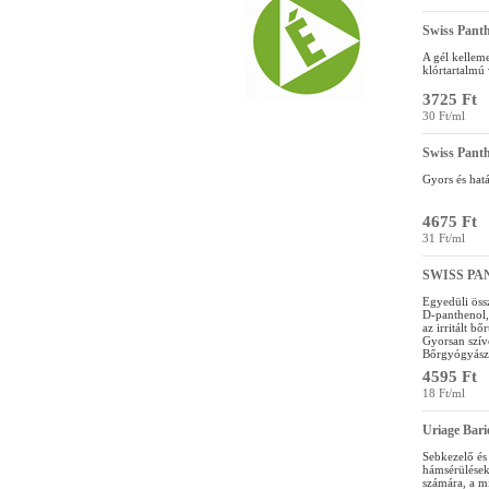
Swiss Panth
A gél kelleme
klórtartalmú v
3725 Ft
30 Ft/ml
Swiss Pant
Gyors és hatá
4675 Ft
31 Ft/ml
SWISS PAN
Egyedüli öss
D-panthenol,
az irritált b
Gyorsan szívó
Bőrgyógyászok
4595 Ft
18 Ft/ml
Uriage Bar
Sebkezelő és 
hámsérülések,
számára, a m