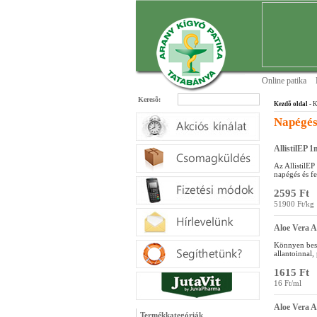
Online patika
Keresõ:
Kezdõ oldal
- K
Napégés
AllistilEP 1
Az AllistilEP
napégés és fe
2595 Ft
51900 Ft/kg
Aloe Vera A
Könnyen besz
allantoinnal,
1615 Ft
16 Ft/ml
Aloe Vera A
Termékkategóriák