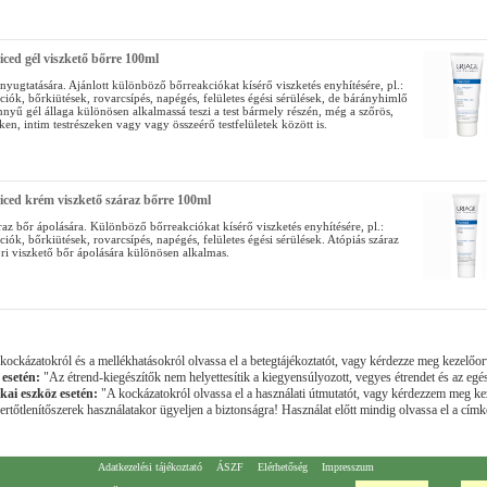
iced gél viszkető bőrre 100ml
nyugtatására. Ajánlott különböző bőrreakciókat kísérő viszketés enyhítésére, pl.:
kciók, bőrkiütések, rovarcsípés, napégés, felületes égési sérülések, de bárányhimlő
nnyű gél állaga különösen alkalmassá teszi a test bármely részén, még a szőrös,
eken, intim testrészeken vagy vagy összeérő testfelületek között is.
iced krém viszkető száraz bőrre 100ml
raz bőr ápolására. Különböző bőrreakciókat kísérő viszketés enyhítésére, pl.:
kciók, bőrkiütések, rovarcsípés, napégés, felületes égési sérülések. Atópiás száraz
ri viszkető bőr ápolására különösen alkalmas.
ockázatokról és a mellékhatásokról olvassa el a betegtájékoztatót, vagy kérdezze meg kezelőor
 esetén:
"Az étrend-kiegészítők nem helyettesítik a kiegyensúlyozott, vegyes étrendet és az egé
kai eszköz esetén:
"A kockázatokról olvassa el a használati útmutatót, vagy kérdezzem meg ke
rtőtlenítőszerek használatakor ügyeljen a biztonságra! Használat előtt mindig olvassa el a címké
Adatkezelési tájékoztató
ÁSZF
Elérhetőség
Impresszum
ó Patika" Cím: H-2800 Tatabánya-Kertváros, Szent György u. 43.; Telefon: 34/311-537; E-mail:
info@kertvar