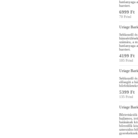
hatóanyaga az
barriert.
6999 Ft
70 Ft/ml
Uriage Bar
Sebkezelő és 
hámsérülések,
számára, a m
hatóanyaga az
barriert.
4199 Ft
105 Ft/ml
Uriage Bar
Sebkezelő és 
elősegíti a h
bőrfelületekr
5399 Ft
135 Ft/ml
Uriage Bar
Bőrirritációk 
hajlamos, irr
hatásának kö
bőrredők közö
szteroidos b
gyerekeknek, 