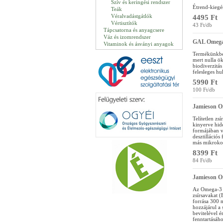
Szív és keringési rendszer
Étrend-kiegés
Teák
Véralvadástgátlók
4495 Ft
Vértisztítók
43 Ft/db
Tápcsatorna és anyagcsere
Váz és izomrendszer
GAL Omega
Vitaminok és ásványi anyagok
Termékünkben
mert nulla ök
biodiverzitá
felesleges h
5990 Ft
100 Ft/db
Jamieson O
Telítetlen zs
kinyerve hid
formájában v
desztillációs
más mikrokon
8399 Ft
84 Ft/db
Jamieson O
Az Omega-3 Se
zsírsavakat 
forrása 300 
hozzájárul a
bevitelével 
fenntartásáh