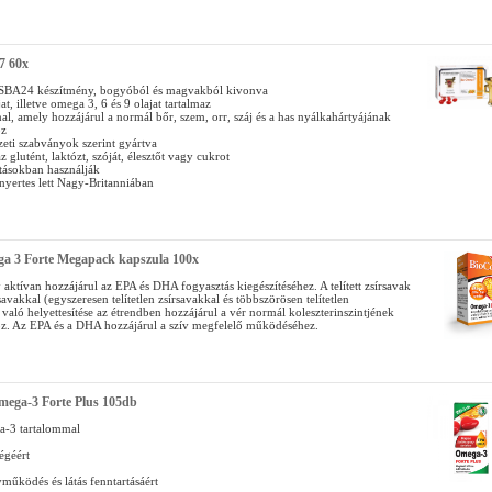
7 60x
 SBA24 készítmény, bogyóból és magvakból kivonva
t, illetve omega 3, 6 és 9 olajat tartalmaz
al, amely hozzájárul a normál bőr, szem, orr, száj és a has nyálkahártyájának
oz
eti szabványok szerint gyártva
 glutént, laktózt, szóját, élesztőt vagy cukrot
atásokban használják
nyertes lett Nagy-Britanniában
a 3 Forte Megapack kapszula 100x
aktívan hozzájárul az EPA és DHA fogyasztás kiegészítéséhez. A telített zsírsavak
rsavakkal (egyszeresen telítetlen zsírsavakkal és többszörösen telítetlen
 való helyettesítése az étrendben hozzájárul a vér normál koleszterinszintjének
oz. Az EPA és a DHA hozzájárul a szív megfelelő működéséhez.
mega-3 Forte Plus 105db
-3 tartalommal
égéért
működés és látás fenntartásáért