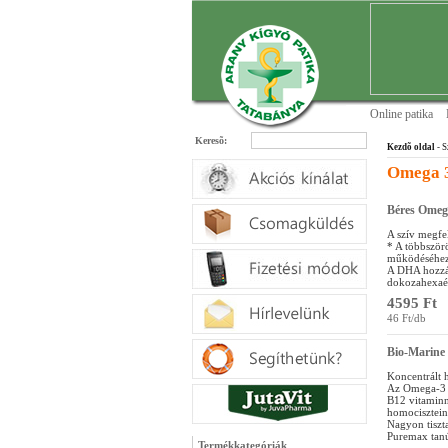
Online patika
Keresõ:
Kezdõ oldal
- S
Omega 
Béres Omega
A szív megfe
* A többszörö
működéséhez.
A DHA hozzáj
dokozahexaén
4595 Ft
46 Ft/db
Bio-Marine
Koncentrált 
Az Omega-3 k
B12 vitaminn
homocisztein
Nagyon tiszta
Puremax tanús
Termékkategóriák