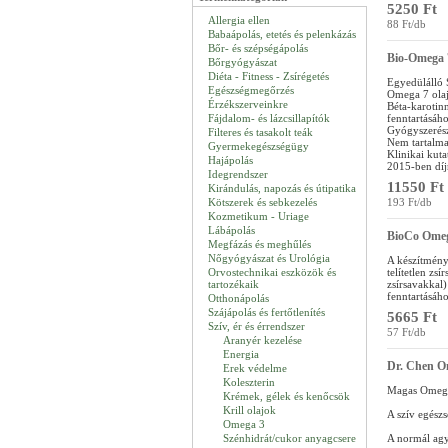
5250 Ft
Allergia ellen
88 Ft/db
Babaápolás, etetés és pelenkázás
Bőr- és szépségápolás
Bio-Omega 
Bőrgyógyászat
Diéta - Fitness - Zsírégetés
Egyedülálló
Egészségmegőrzés
Omega 7 olaja
Érzékszerveinkre
Béta-karotinn
Fájdalom- és lázcsillapítók
fenntartásáh
Gyógyszerész
Filteres és tasakolt teák
Nem tartalmaz
Gyermekegészségügy
Klinikai kut
Hajápolás
2015-ben díj
Idegrendszer
11550 Ft
Kirándulás, napozás és útipatika
Kötszerek és sebkezelés
193 Ft/db
Kozmetikum - Uriage
Lábápolás
BioCo Omeg
Megfázás és meghűlés
Nőgyógyászat és Urológia
A készítmény 
Orvostechnikai eszközök és
telítetlen zsí
tartozékaik
zsírsavakkal)
fenntartásáh
Otthonápolás
Szájápolás és fertőtlenítés
5665 Ft
Szív, ér és érrendszer
57 Ft/db
Aranyér kezelése
Energia
Dr. Chen O
Erek védelme
Koleszterin
Magas Omega
Krémek, gélek és kenőcsök
Krill olajok
A szív egészs
Omega 3
Szénhidrát/cukor anyagcsere
A normál agy