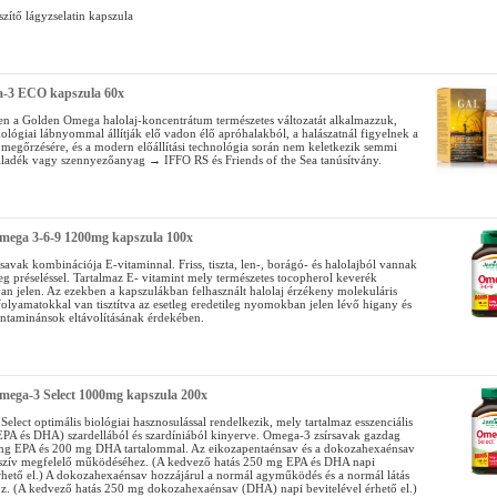
zítő lágyzselatin kapszula
-3 ECO kapszula 60x
 a Golden Omega halolaj-koncentrátum természetes változatát alkalmazzuk,
ológiai lábnyommal állítják elő vadon élő apróhalakból, a halászatnál figyelnek a
s megőrzésére, és a modern előállítási technológia során nem keletkezik semmi
ulladék vagy szennyezőanyag → IFFO RS és Friends of the Sea tanúsítvány.
mega 3-6-9 1200mg kapszula 100x
írsavak kombinációja E-vitaminnal. Friss, tiszta, len-, borágó- és halolajból vannak
eg préseléssel. Tartalmaz E- vitamint mely természetes tocopherol keverék
an jelen. Az ezekben a kapszulákban felhasznált halolaj érzékeny molekuláris
 folyamatokkal van tisztítva az esetleg eredetileg nyomokban jelen lévő higany és
taminánsok eltávolításának érdekében.
mega-3 Select 1000mg kapszula 200x
lect optimális biológiai hasznosulással rendelkezik, mely tartalmaz esszenciális
(EPA és DHA) szardellából és szardíniából kinyerve. Omega-3 zsírsavak gazdag
mg EPA és 200 mg DHA tartalommal. Az eikozapentaénsav és a dokozahexaénsav
 szív megfelelő működéséhez. (A kedvező hatás 250 mg EPA és DHA napi
érhető el.) A dokozahexaénsav hozzájárul a normál agyműködés és a normál látás
oz. (A kedvező hatás 250 mg dokozahexaénsav (DHA) napi bevitelével érhető el.)