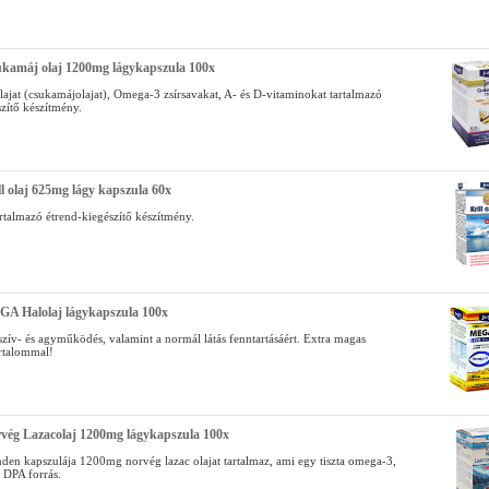
ukamáj olaj 1200mg lágykapszula 100x
ajat (csukamájolajat), Omega-3 zsírsavakat, A- és D-vitaminokat tartalmazó
zítő készítmény.
ll olaj 625mg lágy kapszula 60x
tartalmazó étrend-kiegészítő készítmény.
GA Halolaj lágykapszula 100x
szív- és agyműködés, valamint a normál látás fenntartásáért. Extra magas
rtalommal!
vég Lazacolaj 1200mg lágykapszula 100x
den kapszulája 1200mg norvég lazac olajat tartalmaz, ami egy tiszta omega-3,
 DPA forrás.