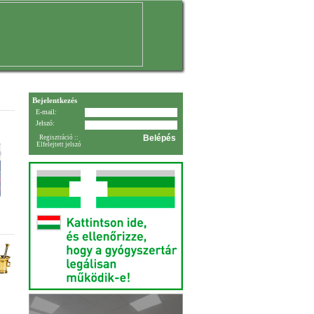
Bejelentkezés
E-mail:
Jelszó:
Regisztráció
::
Elfelejtett jelszó