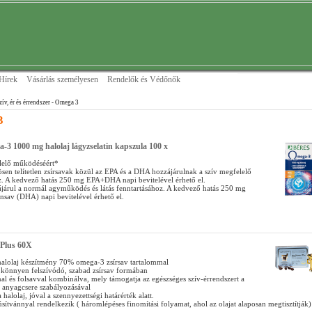
Hírek
Vásárlás személyesen
Rendelők és Védőnők
zív, ér és érrendszer
- Omega 3
3
-3 1000 mg halolaj lágyzselatin kapszula 100 x
lelő működéséért*
sen telítetlen zsírsavak közül az EPA és a DHA hozzájárulnak a szív megfelelő
 A kedvező hatás 250 mg EPA+DHA napi bevitelével érhető el.
árul a normál agyműködés és látás fenntartásához. A kedvező hatás 250 mg
sav (DHA) napi bevitelével érhető el.
 Plus 60X
halolaj készítmény 70% omega-3 zsírsav tartalommal
önnyen felszívódó, szabad zsírsav formában
al és folsavval kombinálva, mely támogatja az egészséges szív-érrendszert a
 anyagcsere szabályozásával
 halolaj, jóval a szennyezettségi határérték alatt.
ítvánnyal rendelkezik ( háromlépéses finomítási folyamat, ahol az olajat alaposan megtisztítják)