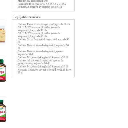
Magnosolv granulátum 50x
RapiChek Influenza A/B/ SARS-CoV-2/RSV
kombinált antigén-gyorsteszt készlet 1x
Legújabb termékek:
Gallmet Extra étrend-kiegészítő kapszula 60 db
GALLMET-Immune (AntiBac) étrend-
kiegészítő, kapszula 30 db
GALLMET-Immune (AntiBac) étrend-
kiegészítő, kapszula 60 db
Gallmet Szív+Ér étrend-kiegészítő kapszula 90
db
Gallmet Natural étrend-kiegészítő kapszula 90
db
Gallmet Natural étrend-kiegészítő, epesav
kapszula 30 db
Gallmet Mix étrend-kiegészítő kapszula 90 db
Gallmet-Mix étrend-kiegészítő, epesav és
gyógynövény kapszula 60 db
Gallmet Mix étrend-kiegészítő kapszula 30 db
Herbária filterezett orvosi citromfű levél 25 filter
25 g