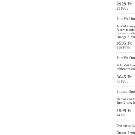
2929 Ft
29 Ft/db
JutaVit Om
JutaVit Ome
A szív megfe
normál trigli
Omega-3 zsír
6595 Ft
110 Ft/db
JutaVit Om
A JutaVit Om
többszörösen 
3645 Ft
36 Ft/db
Jutavit Om
Narancsízű l
étrend-kiegés
1999 Ft
44 Ft/db
Nervaron K
Omega-3 zsír