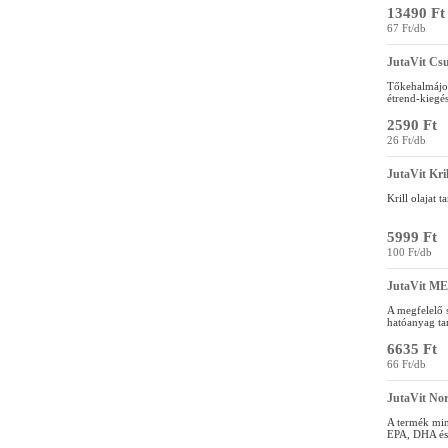
13490 Ft
67 Ft/db
JutaVit Cs
Tőkehalmájol
étrend-kiegés
2590 Ft
26 Ft/db
JutaVit Kri
Krill olajat 
5999 Ft
100 Ft/db
JutaVit ME
A megfelelő 
hatóanyag ta
6635 Ft
66 Ft/db
JutaVit Nor
A termék min
EPA, DHA és