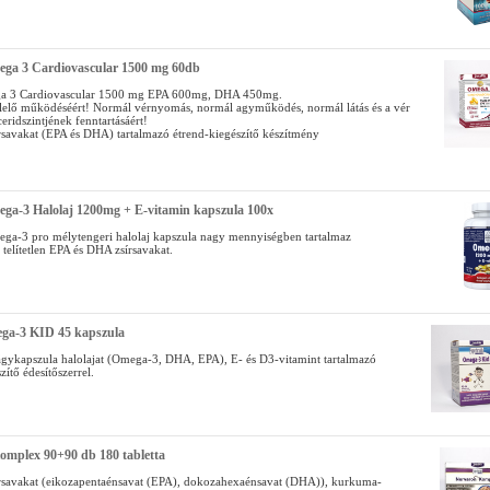
ega 3 Cardiovascular 1500 mg 60db
ga 3 Cardiovascular 1500 mg EPA 600mg, DHA 450mg.
lelő működéséért! Normál vérnyomás, normál agyműködés, normál látás és a vér
ceridszintjének fenntartásáért!
savakat (EPA és DHA) tartalmazó étrend-kiegészítő készítmény
ega-3 Halolaj 1200mg + E-vitamin kapszula 100x
ega-3 pro mélytengeri halolaj kapszula nagy mennyiségben tartalmaz
telítetlen EPA és DHA zsírsavakat.
ega-3 KID 45 kapszula
ágykapszula halolajat (Omega-3, DHA, EPA), E- és D3-vitamint tartalmazó
zítő édesítőszerrel.
omplex 90+90 db 180 tabletta
savakat (eikozapentaénsavat (EPA), dokozahexaénsavat (DHA)), kurkuma-