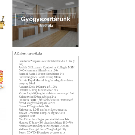
Ajánlott termékek:
Femibion 2 kapszula és filmtabletta 56x + 56x (8
hét)
JutaVit Glükozamin Kondroitin Kollagén MSM
D+C-vitaminnal filmtabletta 120x
Panadol Rapid 500 mg filmtabletta 24x
Ivex köhögéscsillapító szirup 100ml
Otrivin Rapid Mentol 1mg/ml adagoló oldatos
orrspray 10ml
Apranax Dolo 100mg/g gél 100g
Detralex 500mg filmtabletta 120x
Visine Rapid 0,5mg/ml oldatos szemcsepp 15ml
Kalmopyrin 500mg tabletta 24x
Flonivin FORTE élőflórát és inulint tartalmazó
étrend-kiegészítő kapszula 20x
Cralex 125mg tabletta 60x
Rhinospray 1,265 mg/ml oldatos orrspray
JutaVit B-vitamin komplex lágyzselatin
kapszula 100x
Neo Citran belsőleges por felnőtteknek 14x
Magnex 375mg + B6-vitamin tabletta 180+70x
Normaflore belsőleges szuszpenzió 20x5ml
Voltaren Emulgel Forte 20mg/ml gél 50g
Boson COVID-19 antigén gyorsteszt 1x