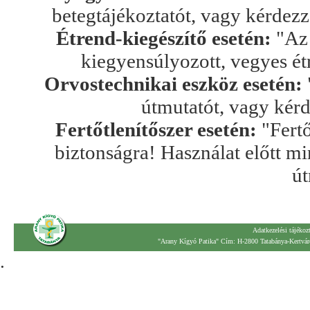
betegtájékoztatót, vagy kérdez
Étrend-kiegészítő esetén:
"Az 
kiegyensúlyozott, vegyes ét
Orvostechnikai eszköz esetén:
útmutatót, vagy kér
Fertőtlenítőszer esetén:
"Fertő
biztonságra! Használat előtt mi
út
Adatkezelési tájékoz
"Arany Kígyó Patika" Cím: H-2800 Tatabánya-Kertváro
.