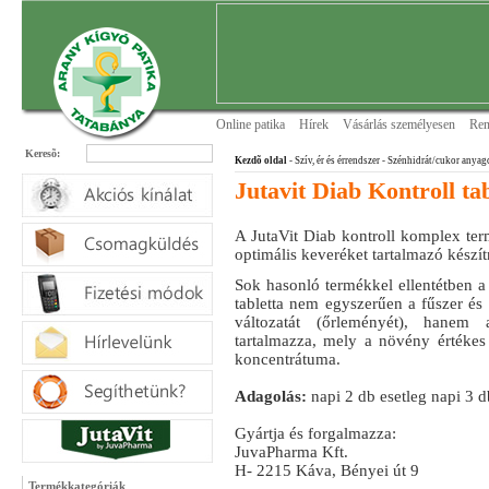
Online patika
Hírek
Vásárlás személyesen
Ren
Keresõ:
Kezdõ oldal
- Szív, ér és érrendszer
- Szénhidrát/cukor anyag
Jutavit Diab Kontroll ta
A JutaVit Diab kontroll komplex te
optimális keveréket tartalmazó készí
Sok hasonló termékkel ellentétben a
tabletta nem egyszerűen a fűszer és
változatát (őrleményét), han
tartalmazza, mely a növény értékes
koncentrátuma.
Adagolás:
napi 2 db esetleg napi 3 db
Gyártja és forgalmazza:
JuvaPharma Kft.
H- 2215 Káva, Bényei út 9
Termékkategóriák