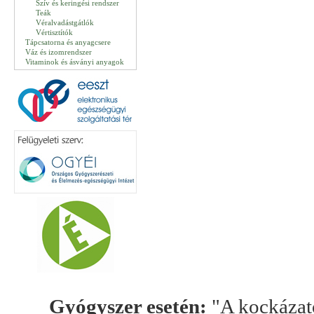
Szív és keringési rendszer
Teák
Véralvadástgátlók
Vértisztítók
Tápcsatorna és anyagcsere
Váz és izomrendszer
Vitaminok és ásványi anyagok
Gyógyszer esetén:
"A kockázato