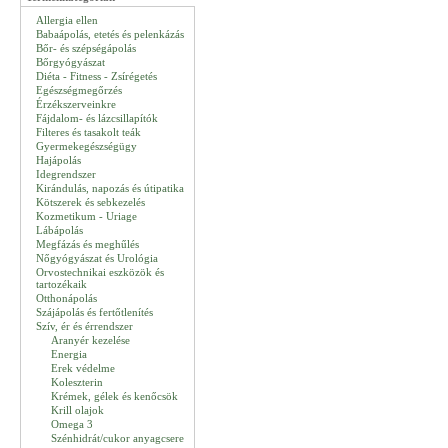
Allergia ellen
Babaápolás, etetés és pelenkázás
Bőr- és szépségápolás
Bőrgyógyászat
Diéta - Fitness - Zsírégetés
Egészségmegőrzés
Érzékszerveinkre
Fájdalom- és lázcsillapítók
Filteres és tasakolt teák
Gyermekegészségügy
Hajápolás
Idegrendszer
Kirándulás, napozás és útipatika
Kötszerek és sebkezelés
Kozmetikum - Uriage
Lábápolás
Megfázás és meghűlés
Nőgyógyászat és Urológia
Orvostechnikai eszközök és
tartozékaik
Otthonápolás
Szájápolás és fertőtlenítés
Szív, ér és érrendszer
Aranyér kezelése
Energia
Erek védelme
Koleszterin
Krémek, gélek és kenőcsök
Krill olajok
Omega 3
Szénhidrát/cukor anyagcsere