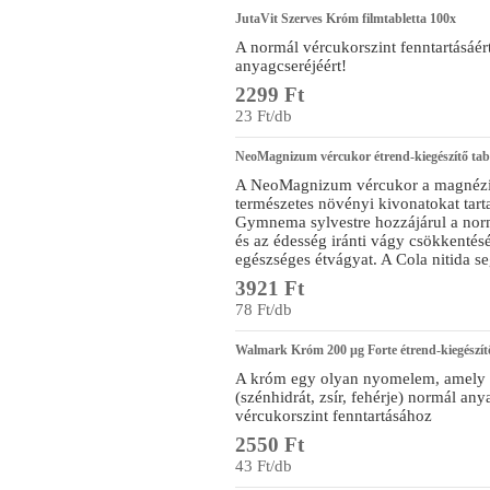
JutaVit Szerves Króm filmtabletta 100x
A normál vércukorszint fenntartásáé
anyagcseréjéért!
2299 Ft
23 Ft/db
NeoMagnizum vércukor étrend-kiegészítő tabl
A NeoMagnizum vércukor a magnéziu
természetes növényi kivonatokat tar
Gymnema sylvestre hozzájárul a norm
és az édesség iránti vágy csökkentésé
egészséges étvágyat. A Cola nitida seg
3921 Ft
78 Ft/db
Walmark Króm 200 µg Forte étrend-kiegészítő
A króm egy olyan nyomelem, amely 
(szénhidrát, zsír, fehérje) normál an
vércukorszint fenntartásához
2550 Ft
43 Ft/db