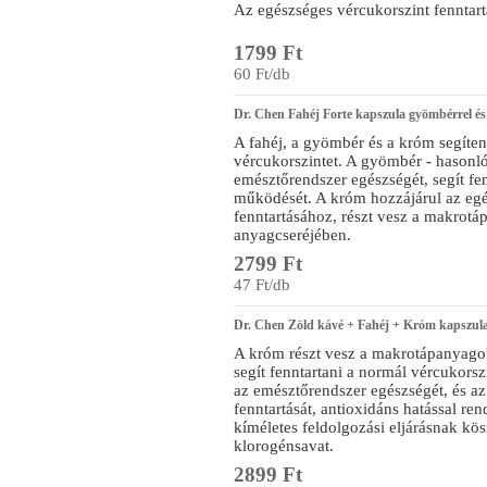
Az egészséges vércukorszint fenntart
1799 Ft
60 Ft/db
Dr. Chen Fahéj Forte kapszula gyömbérrel 
A fahéj, a gyömbér és a króm segíte
vércukorszintet. A gyömbér - hasonló
emésztőrendszer egészségét, segít f
működését. A króm hozzájárul az egé
fenntartásához, részt vesz a makrotá
anyagcseréjében.
2799 Ft
47 Ft/db
Dr. Chen Zöld kávé + Fahéj + Króm kapszul
A króm részt vesz a makrotápanyago
segít fenntartani a normál vércukorsz
az emésztőrendszer egészségét, és az
fenntartását, antioxidáns hatással re
kíméletes feldolgozási eljárásnak k
klorogénsavat.
2899 Ft