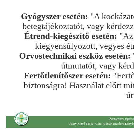
Gyógyszer esetén:
"A kockázato
betegtájékoztatót, vagy kérdez
Étrend-kiegészítő esetén:
"Az 
kiegyensúlyozott, vegyes ét
Orvostechnikai eszköz esetén:
útmutatót, vagy kér
Fertőtlenítőszer esetén:
"Fertő
biztonságra! Használat előtt mi
út
Adatkezelési tájékoz
"Arany Kígyó Patika" Cím: H-2800 Tatabánya-Kertváro
.