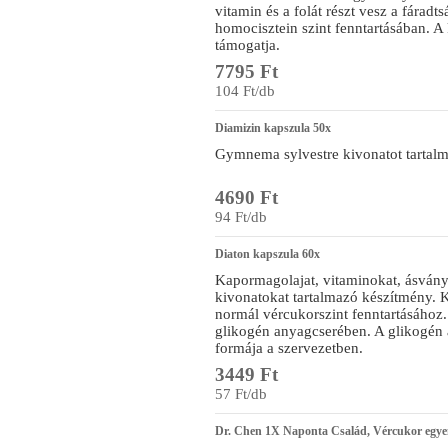
vitamin és a folát részt vesz a fárad
homocisztein szint fenntartásában. 
támogatja.
7795 Ft
104 Ft/db
Diamizin kapszula 50x
Gymnema sylvestre kivonatot tartalm
4690 Ft
94 Ft/db
Diaton kapszula 60x
Kapormagolajat, vitaminokat, ásván
kivonatokat tartalmazó készítmény. 
normál vércukorszint fenntartásához.
glikogén anyagcserében. A glikogén a
formája a szervezetben.
3449 Ft
57 Ft/db
Dr. Chen 1X Naponta Család, Vércukor egye