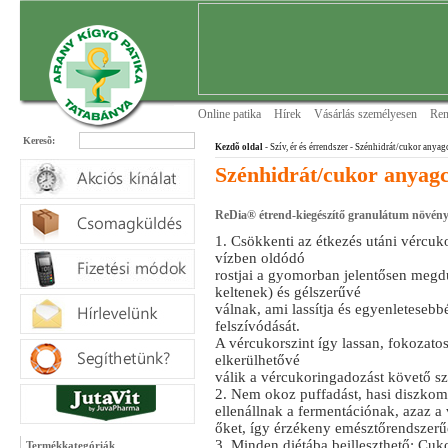
Online patika
Hírek
Vásárlás személyesen
Ren
Keresõ:
Kezdõ oldal
- Szív, ér és érrendszer
- Szénhidrát/cukor anyag
Szénhidrát/cukor anyag
ReDia® étrend-kiegészítő granulátum növényi
1. Csökkenti az étkezés utáni vércu
vízben oldódó
rostjai a gyomorban jelentősen megdu
keltenek) és gélszerűvé
válnak, ami lassítja és egyenletesebb
felszívódását.
A vércukorszint így lassan, fokozato
elkerülhetővé
válik a vércukoringadozást követő s
2. Nem okoz puffadást, hasi diszkomf
ellenállnak a fermentációnak, azaz a
őket, így érzékeny emésztőrendszerűe
3. Minden diétába beilleszthető: Cuk
Termékkategóriák