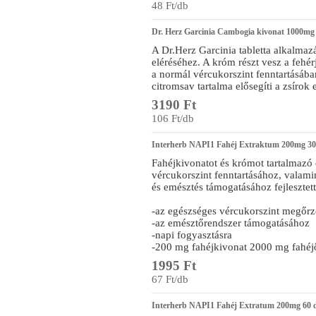
48 Ft/db
Dr. Herz Garcinia Cambogia kivonat 1000mg 
A Dr.Herz Garcinia tabletta alkalmazá
eléréséhez. A króm részt vesz a fehé
a normál vércukorszint fenntartásába
citromsav tartalma elősegíti a zsírok 
3190 Ft
106 Ft/db
Interherb NAPI1 Fahéj Extraktum 200mg 30
Fahéjkivonatot és krómot tartalmazó 
vércukorszint fenntartásához, vala
és emésztés támogatásához fejlesztett
-az egészséges vércukorszint megőrz
-az emésztőrendszer támogatásához
-napi fogyasztásra
-200 mg fahéjkivonat 2000 mg fahéj
1995 Ft
67 Ft/db
Interherb NAPI1 Fahéj Extratum 200mg 60 