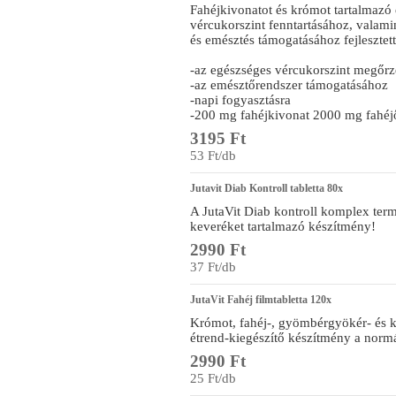
Fahéjkivonatot és krómot tartalmazó 
vércukorszint fenntartásához, vala
és emésztés támogatásához fejlesztett
-az egészséges vércukorszint megőrz
-az emésztőrendszer támogatásához
-napi fogyasztásra
-200 mg fahéjkivonat 2000 mg fahéj
3195 Ft
53 Ft/db
Jutavit Diab Kontroll tabletta 80x
A JutaVit Diab kontroll komplex ter
keveréket tartalmazó készítmény!
2990 Ft
37 Ft/db
JutaVit Fahéj filmtabletta 120x
Krómot, fahéj-, gyömbérgyökér- és 
étrend-kiegészítő készítmény a normá
2990 Ft
25 Ft/db