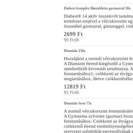
Diabest komplex filmtabletta gurmarral 30x
Diabest® 14 aktív összetevőt tartal
természet erejével a vércukorszint e
összetétel gurmarral, ginzenggel, ci
2699 Ft
90 Ft/db
Diamizin 150x
Hozzájárul a normál vércukorszint f
A Diamizin étrend-kiegészítő a Gym
standardizált kivonatát tartalmazza.
fenntartásához1, csökkenti az étvágya
megtartásához, illetve csökkentéséhe
12819 Ft
85 Ft/db
Diamizin forte 75x
A normál vércukorszint fenntartásáér
A Gymnema sylvestre (gurmar) hozzá
fenntartásához. Csökkenti az étvágyat
csökkentő étrend eredményességében.
szervezet szénhidrát-egyensúlyának 