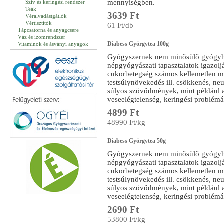
mennyiségben.
Szív és keringési rendszer
Teák
3639 Ft
Véralvadástgátlók
Vértisztítók
61 Ft/db
Tápcsatorna és anyagcsere
Váz és izomrendszer
Diabess Györgytea 100g
Vitaminok és ásványi anyagok
Gyógyszernek nem minősülő gyógyha
népgyógyászati tapasztalatok igazolják
cukorbetegség számos kellemetlen me
testsúlynövekedés ill. csökkenés, neuro
súlyos szövődmények, mint például 
veseelégtelenség, keringési problémá
4899 Ft
48990 Ft/kg
Diabess Györgytea 50g
Gyógyszernek nem minősülő gyógyha
népgyógyászati tapasztalatok igazolják
cukorbetegség számos kellemetlen me
testsúlynövekedés ill. csökkenés, neuro
súlyos szövődmények, mint például 
veseelégtelenség, keringési problémá
2690 Ft
53800 Ft/kg