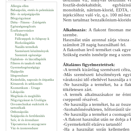
desztillált víz, mályvás desztillált 
foszfát-dodekahidrát, egybázis
Allergia ellen
monohidrát, nátrium-klorid, EDTA, n
Babaápolás, etetés és pelenkázás
Bőr- és szépségápolás
injekcióhoz való víz, q.s. 100 ml-hez
Bőrgyógyászat
Nem tartalmaz benzalkónium-klorido
Diéta - Fitness - Zsírégetés
Egészségmegőrzés
Alkalmazás:
A flakont finoman me
Érzékszerveinkre
szembe.
Füldugók
Füllcseppek és fülspray-k
Használat után azonnal zárja vissza a
Horkolásgátlás
számított 28 napig használható fel.
Nazális termékek
A flakonban levő terméket csak egye
Szemészeti készítmények
Szükség esetén ismételje meg a szem
Szemünk egészsége
Fájdalom- és lázcsillapítók
Filteres és tasakolt teák
Általános figyelmeztetések:
Gyermekegészségügy
-A termék kizárólag szemészeti célra
Hajápolás
-Más szemészeti készítmények egyi
Idegrendszer
várakozási idő elteltével használja a 
Kirándulás, napozás és útipatika
Kötszerek és sebkezelés
-Ne használja a terméket, ha a fla
Kozmetikum - Uriage
tökéletesen zárt.
Lábápolás
-A termék alkalmazásakor ne érin
Megfázás és meghűlés
cseppentő részével.
Nőgyógyászat és Urológia
-Ne használja a terméket, ha az össz
Orvostechnikai eszközök és
tartozékaik
-Szobahőmérsékleten, hőforrástól távo
Otthonápolás
-Ne használja a terméket a csomagoláso
Szájápolás és fertőtlenítés
-A flakont használat után ne dobja a
Szív, ér és érrendszer
-Gyermekektôl elzárva tartandó!
Tápcsatorna és anyagcsere
Váz és izomrendszer
-Ha a használat során kellemetlen é