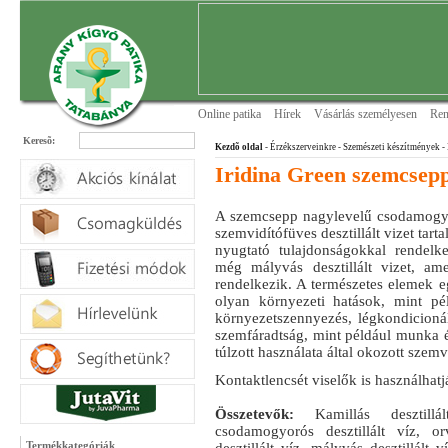
Online patika
Hírek
Vásárlás személyesen
Ren
Keresõ:
Kezdõ oldal
- Érzékszerveinkre
- Szemészeti készítmények
-
Iridina Green szemcsep
A szemcsepp nagylevelű csodamogyor
szemvidítófüves desztillált vizet tarta
nyugtató tulajdonságokkal rendelkez
még mályvás desztillált vizet, ame
rendelkezik. A természetes elemek egy
olyan környezeti hatások, mint pél
környezetszennyezés, légkondicionál
szemfáradtság, mint például munka é
túlzott használata által okozott szem
Kontaktlencsét viselők is használhatj
Összetevők:
Kamillás desztillál
csodamogyorós desztillált víz, or
Termékkategóriák