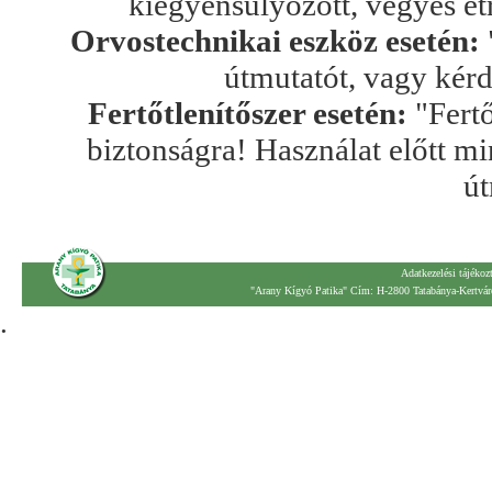
kiegyensúlyozott, vegyes ét
Orvostechnikai eszköz esetén:
útmutatót, vagy kér
Fertőtlenítőszer esetén:
"Fertő
biztonságra! Használat előtt mi
út
Adatkezelési tájékoz
"Arany Kígyó Patika" Cím: H-2800 Tatabánya-Kertváro
.