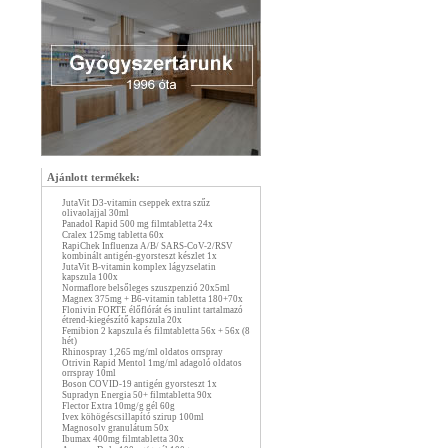
Ajánlott termékek:
JutaVit D3-vitamin cseppek extra szűz
olivaolajjal 30ml
Panadol Rapid 500 mg filmtabletta 24x
Cralex 125mg tabletta 60x
RapiChek Influenza A/B/ SARS-CoV-2/RSV
kombinált antigén-gyorsteszt készlet 1x
JutaVit B-vitamin komplex lágyzselatin
kapszula 100x
Normaflore belsőleges szuszpenzió 20x5ml
Magnex 375mg + B6-vitamin tabletta 180+70x
Flonivin FORTE élőflórát és inulint tartalmazó
étrend-kiegészítő kapszula 20x
Femibion 2 kapszula és filmtabletta 56x + 56x (8
hét)
Rhinospray 1,265 mg/ml oldatos orrspray
Otrivin Rapid Mentol 1mg/ml adagoló oldatos
orrspray 10ml
Boson COVID-19 antigén gyorsteszt 1x
Supradyn Energia 50+ filmtabletta 90x
Flector Extra 10mg/g gél 60g
Ivex köhögéscsillapító szirup 100ml
Magnosolv granulátum 50x
Ibumax 400mg filmtabletta 30x