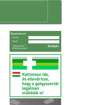
Bejelentkezés
E-mail:
Jelszó:
Regisztráció
::
Elfelejtett jelszó