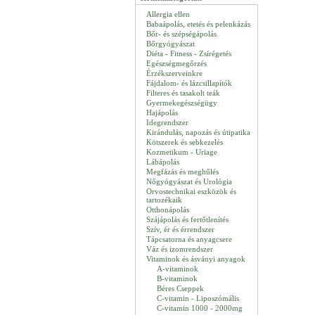
Allergia ellen
Babaápolás, etetés és pelenkázás
Bőr- és szépségápolás
Bőrgyógyászat
Diéta - Fitness - Zsírégetés
Egészségmegőrzés
Érzékszerveinkre
Fájdalom- és lázcsillapítók
Filteres és tasakolt teák
Gyermekegészségügy
Hajápolás
Idegrendszer
Kirándulás, napozás és útipatika
Kötszerek és sebkezelés
Kozmetikum - Uriage
Lábápolás
Megfázás és meghűlés
Nőgyógyászat és Urológia
Orvostechnikai eszközök és
tartozékaik
Otthonápolás
Szájápolás és fertőtlenítés
Szív, ér és érrendszer
Tápcsatorna és anyagcsere
Váz és izomrendszer
Vitaminok és ásványi anyagok
A-vitaminok
B-vitaminok
Béres Cseppek
C-vitamin - Liposzómális
C-vitamin 1000 - 2000mg