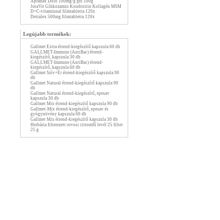
Apranax Dolo 100mg/g gél 100g
JutaVit Glükozamin Kondroitin Kollagén MSM
D+C-vitaminnal filmtabletta 120x
Detralex 500mg filmtabletta 120x
Legújabb termékek:
Gallmet Extra étrend-kiegészítő kapszula 60 db
GALLMET-Immune (AntiBac) étrend-
kiegészítő, kapszula 30 db
GALLMET-Immune (AntiBac) étrend-
kiegészítő, kapszula 60 db
Gallmet Szív+Ér étrend-kiegészítő kapszula 90
db
Gallmet Natural étrend-kiegészítő kapszula 90
db
Gallmet Natural étrend-kiegészítő, epesav
kapszula 30 db
Gallmet Mix étrend-kiegészítő kapszula 90 db
Gallmet-Mix étrend-kiegészítő, epesav és
gyógynövény kapszula 60 db
Gallmet Mix étrend-kiegészítő kapszula 30 db
Herbária filterezett orvosi citromfű levél 25 filter
25 g