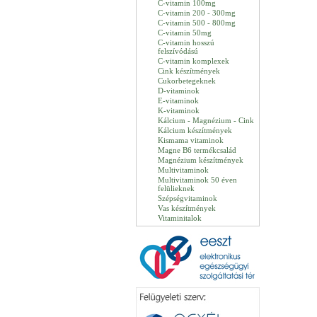
C-vitamin 100mg
C-vitamin 200 - 300mg
C-vitamin 500 - 800mg
C-vitamin 50mg
C-vitamin hosszú
felszívódású
C-vitamin komplexek
Cink készítmények
Cukorbetegeknek
D-vitaminok
E-vitaminok
K-vitaminok
Kálcium - Magnézium - Cink
Kálcium készítmények
Kismama vitaminok
Magne B6 termékcsalád
Magnézium készítmények
Multivitaminok
Multivitaminok 50 éven
felülieknek
Szépségvitaminok
Vas készítmények
Vitaminitalok