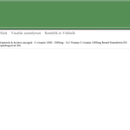
Hírek
Vásárlás személyesen
Rendelők és Védőnők
itaminok és ásványi anyagok
- C-vitamin 1000 - 2000mg
- 1x1 Vitamin C-vitamin 1000mg Retard filmtabletta D3-
csipkebogyóval 50x