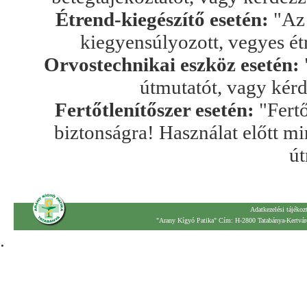
Étrend-kiegészítő esetén:
"Az 
kiegyensúlyozott, vegyes ét
Orvostechnikai eszköz esetén:
útmutatót, vagy kér
Fertőtlenítőszer esetén:
"Fertő
biztonságra! Használat előtt mi
út
Adatkezelési tájékoz
"Arany Kígyó Patika" Cím: H-2800 Tatabánya-Kertváro
.