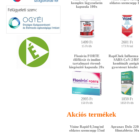
komplex lágyzselatin
oldatos szemcsepp 
kapszula 100x
1499 Ft
2601 Ft
15 Ft/db
173 Ft/ml
Flonivin FORTE
RapiChek Influenza
élőflórát és inulint
SARS-CoV-2/RS
tartalmazó étrend-
kombinált antigé
kiegészítő kapszula 20x
gyorsteszt készlet
2995 Ft
1859 Ft
150 Ft/db
1859 Ft/db
Akciós termékek
Visine Rapid 0,5mg/ml
Apranax Dolo 22
oldatos szemcsepp 15ml
filmtabletta 30