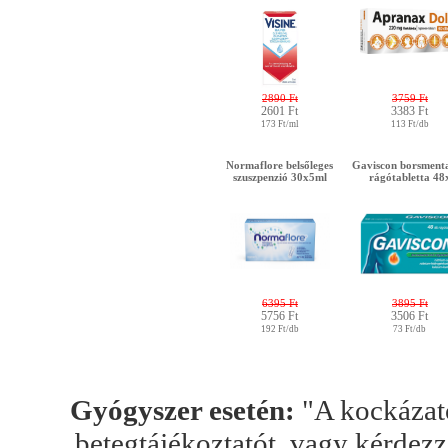
2890 Ft
3759 Ft
2601 Ft
3383 Ft
173 Ft/ml
113 Ft/db
Normaflore belsőleges
Gaviscon borsmenta
szuszpenzió 30x5ml
rágótabletta 48
6395 Ft
3895 Ft
5756 Ft
3506 Ft
192 Ft/db
73 Ft/db
Gyógyszer esetén:
"A kockázato
betegtájékoztatót, vagy kérdez