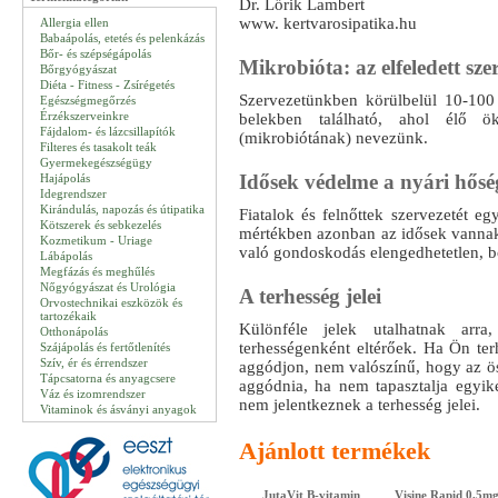
Dr. Lőrik Lambert
www. kertvarosipatika.hu
Allergia ellen
Babaápolás, etetés és pelenkázás
Bőr- és szépségápolás
Mikrobióta: az elfeledett sze
Bőrgyógyászat
Diéta - Fitness - Zsírégetés
Szervezetünkben körülbelül 10-100 t
Egészségmegőrzés
Érzékszerveinkre
belekben található, ahol élő ök
Fájdalom- és lázcsillapítók
(mikrobiótának) nevezünk.
Filteres és tasakolt teák
Gyermekegészségügy
Idősek védelme a nyári hős
Hajápolás
Idegrendszer
Kirándulás, napozás és útipatika
Fiatalok és felnőttek szervezetét e
Kötszerek és sebkezelés
mértékben azonban az idősek vannak 
Kozmetikum - Uriage
való gondoskodás elengedhetetlen, b
Lábápolás
Megfázás és meghűlés
Nőgyógyászat és Urológia
A terhesség jelei
Orvostechnikai eszközök és
tartozékaik
Különféle jelek utalhatnak ar
Otthonápolás
terhességenként eltérőek. Ha Ön terh
Szájápolás és fertőtlenítés
Szív, ér és érrendszer
aggódjon, nem valószínű, hogy az ös
Tápcsatorna és anyagcsere
aggódnia, ha nem tapasztalja egyike
Váz és izomrendszer
nem jelentkeznek a terhesség jelei.
Vitaminok és ásványi anyagok
Ajánlott termékek
JutaVit B-vitamin
Visine Rapid 0,5m