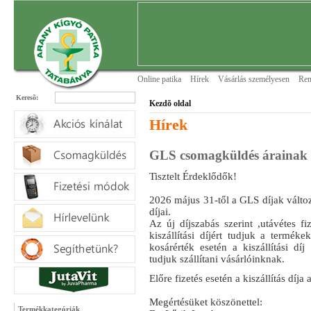
Online patika
Hírek
Vásárlás személyesen
Ren
Keresõ:
Kezdõ oldal
Hírek
GLS csomagküldés árainak 
Tisztelt Érdeklődők!
2026 május 31-től a GLS díjak válto
díjai.
Az új díjszabás szerint ,utávétes fi
kiszállítási díjért tudjuk a terméke
kosárérték esetén a kiszállítási díj
tudjuk szállítani vásárlóinknak.
Előre fizetés esetén a kiszállítás díja
Megértésüket köszönettel:
Termékkategóriák