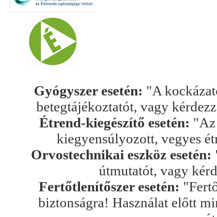
Gyógyszer esetén:
"A kockázato
betegtájékoztatót, vagy kérdez
Étrend-kiegészítő esetén:
"Az 
kiegyensúlyozott, vegyes ét
Orvostechnikai eszköz esetén:
útmutatót, vagy kér
Fertőtlenítőszer esetén:
"Fertő
biztonságra! Használat előtt mi