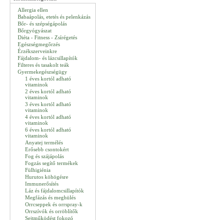
Allergia ellen
Babaápolás, etetés és pelenkázás
Bőr- és szépségápolás
Bőrgyógyászat
Diéta - Fitness - Zsírégetés
Egészségmegőrzés
Érzékszerveinkre
Fájdalom- és lázcsillapítók
Filteres és tasakolt teák
Gyermekegészségügy
1 éves kortól adható
vitaminok
2 éves kortól adható
vitaminok
3 éves kortól adható
vitaminok
4 éves kortól adható
vitaminok
6 éves kortól adható
vitaminok
Anyatej termélés
Erősebb csontokért
Fog és szájápolás
Fogzás segítő termékek
Fülhigiénia
Hurutos köhögésre
Immunerősítés
Láz és fájdalomcsillapítók
Megfázás és meghülés
Orrcseppek és orrspray-k
Orrszívók és orröblítők
Sejtműködést fokozó