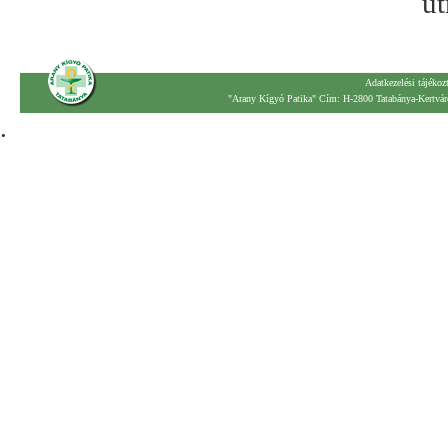
út
Adatkezelési tájékoz
"Arany Kígyó Patika" Cím: H-2800 Tatabánya-Kertváro
.