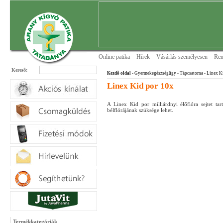
Online patika
Hírek
Vásárlás személyesen
Ren
Keresõ:
Kezdõ oldal
- Gyermekegészségügy
- Tápcsatorna
- Linex K
Linex Kid por 10x
A Linex Kid por milliárdnyi élőflóra sejtet t
bélflórájának szüksége lehet.
Termékkategóriák