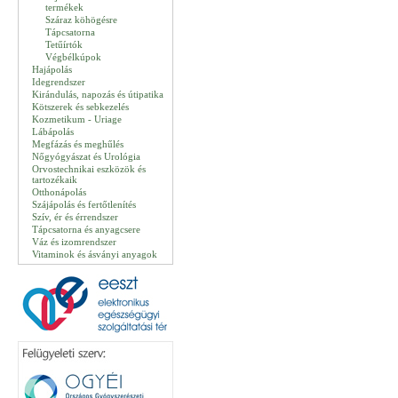
termékek
Száraz köhögésre
Tápcsatorna
Tetűírtók
Végbélkúpok
Hajápolás
Idegrendszer
Kirándulás, napozás és útipatika
Kötszerek és sebkezelés
Kozmetikum - Uriage
Lábápolás
Megfázás és meghűlés
Nőgyógyászat és Urológia
Orvostechnikai eszközök és
tartozékaik
Otthonápolás
Szájápolás és fertőtlenítés
Szív, ér és érrendszer
Tápcsatorna és anyagcsere
Váz és izomrendszer
Vitaminok és ásványi anyagok