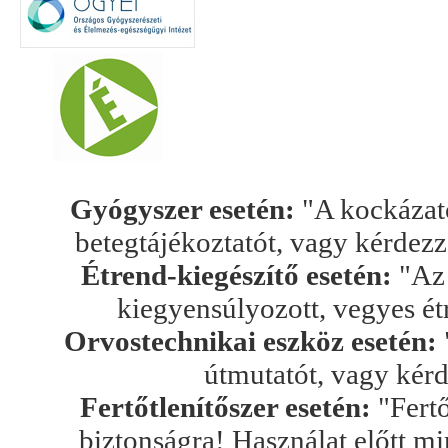
Gyógyszer esetén:
"A kockázato
betegtájékoztatót, vagy kérdez
Étrend-kiegészítő esetén:
"Az 
kiegyensúlyozott, vegyes ét
Orvostechnikai eszköz esetén:
útmutatót, vagy kér
Fertőtlenítőszer esetén:
"Fertő
biztonságra! Használat előtt mi