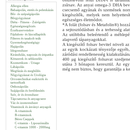
összetevőin felül DHA-t is tartalm
zsírsav. Az anyai omega-3 DHA bevite
Allergia ellen
csecsemő agyának és szemének norm
Babaápolás, etetés és pelenkázás
Bőr- és szépségápolás
kiegészítők, melyek nem helyettesí
Bőrgyógyászat
egészséges életmódot.
Diéta - Fitness - Zsírégetés
*A folát (folsav és Metafolin®) hozz
Egészségmegőrzés
a sejtosztódásban és a terhesség ala
Érzékszerveinkre
Az utóbbiba beleértendő a méhlepén
Fájdalom- és lázcsillapítók
Filteres és tasakolt teák
alapvető tápanyagokkal.
Gyermekegészségügy
A kiegészítő folsav bevitel növeli az
Hajápolás
az egyik kockázati tényezője egyéb, 
Idegrendszer
záródási rendellenesség kialakulásán
Kirándulás, napozás és útipatika
Kötszerek és sebkezelés
400 μg kiegészítő folsavat szedjen
Kozmetikum - Uriage
utána 3 hónapon keresztül. Az egy
Lábápolás
még nem biztos, hogy garantálja a ke
Megfázás és meghűlés
Nőgyógyászat és Urológia
Orvostechnikai eszközök és
tartozékaik
Otthonápolás
Szájápolás és fertőtlenítés
Szív, ér és érrendszer
Tápcsatorna és anyagcsere
Váz és izomrendszer
Vitaminok és ásványi anyagok
A-vitaminok
B-vitaminok
Béres Cseppek
C-vitamin - Liposzómális
C-vitamin 1000 - 2000mg