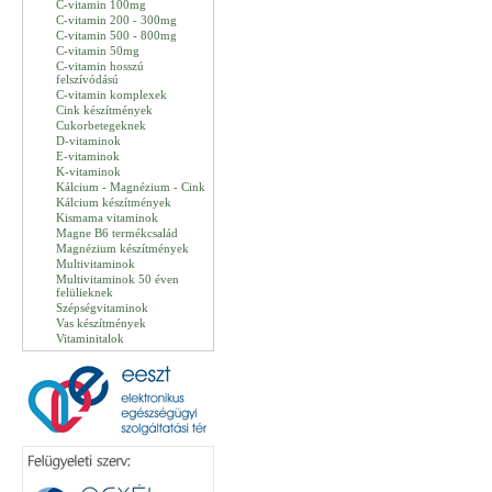
C-vitamin 100mg
C-vitamin 200 - 300mg
C-vitamin 500 - 800mg
C-vitamin 50mg
C-vitamin hosszú
felszívódású
C-vitamin komplexek
Cink készítmények
Cukorbetegeknek
D-vitaminok
E-vitaminok
K-vitaminok
Kálcium - Magnézium - Cink
Kálcium készítmények
Kismama vitaminok
Magne B6 termékcsalád
Magnézium készítmények
Multivitaminok
Multivitaminok 50 éven
felülieknek
Szépségvitaminok
Vas készítmények
Vitaminitalok