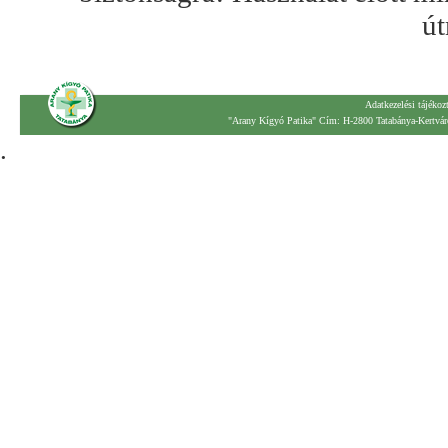
út
Adatkezelési tájékoz
"Arany Kígyó Patika" Cím: H-2800 Tatabánya-Kertváro
.