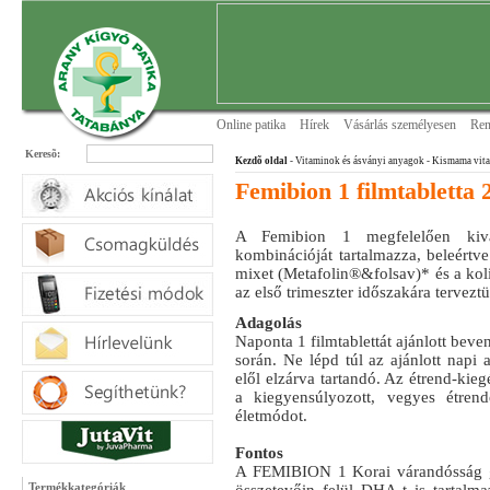
Online patika
Hírek
Vásárlás személyesen
Ren
Keresõ:
Kezdõ oldal
- Vitaminok és ásványi anyagok
- Kismama vit
Femibion 1 filmtabletta 2
A Femibion 1 megfelelően kivál
kombinációját tartalmazza, beleértve
mixet (Metafolin®&folsav)* és a koli
az első trimeszter időszakára tervezt
Adagolás
Naponta 1 filmtablettát ajánlott beven
során. Ne lépd túl az ajánlott napi
elől elzárva tartandó. Az étrend-kieg
a kiegyensúlyozott, vegyes étren
életmódot.
Fontos
A FEMIBION 1 Korai várandósság g
Termékkategóriák