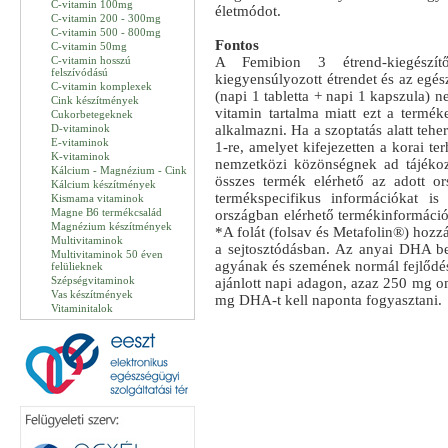
C-vitamin 100mg
életmódot.
C-vitamin 200 - 300mg
C-vitamin 500 - 800mg
Fontos
C-vitamin 50mg
C-vitamin hosszú
A Femibion 3 étrend-kiegészít
felszívódású
kiegyensúlyozott étrendet és az egés
C-vitamin komplexek
(napi 1 tabletta + napi 1 kapszula) n
Cink készítmények
vitamin tartalma miatt ezt a termék
Cukorbetegeknek
D-vitaminok
alkalmazni. Ha a szoptatás alatt tehe
E-vitaminok
1-re, amelyet kifejezetten a korai te
K-vitaminok
nemzetközi közönségnek ad tájékozt
Kálcium - Magnézium - Cink
összes termék elérhető az adott or
Kálcium készítmények
termékspecifikus információkat is
Kismama vitaminok
Magne B6 termékcsalád
országban elérhető termékinformációk
Magnézium készítmények
*A folát (folsav és Metafolin®) hozz
Multivitaminok
a sejtosztódásban. Az anyai DHA bev
Multivitaminok 50 éven
agyának és szemének normál fejlődésé
felülieknek
Szépségvitaminok
ajánlott napi adagon, azaz 250 mg o
Vas készítmények
mg DHA-t kell naponta fogyasztani.
Vitaminitalok