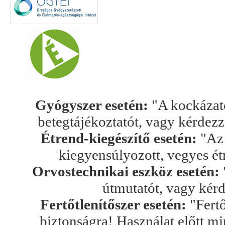
Gyógyszer esetén:
"A kockázato
betegtájékoztatót, vagy kérdez
Étrend-kiegészítő esetén:
"Az 
kiegyensúlyozott, vegyes ét
Orvostechnikai eszköz esetén:
útmutatót, vagy kér
Fertőtlenítőszer esetén:
"Fertő
biztonságra! Használat előtt mi