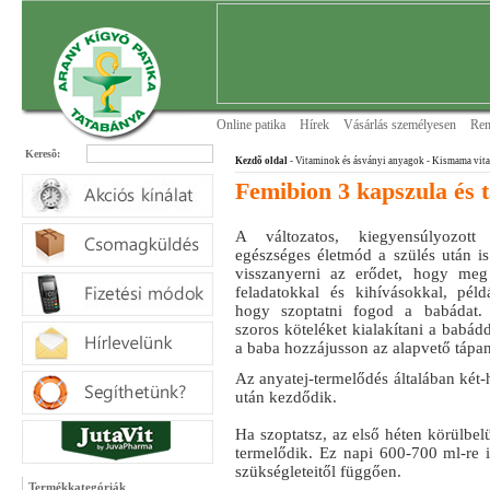
Online patika
Hírek
Vásárlás személyesen
Ren
Keresõ:
Kezdõ oldal
- Vitaminok és ásványi anyagok
- Kismama vit
Femibion 3 kapszula és t
A változatos, kiegyensúlyozott
egészséges életmód a szülés után is
visszanyerni az erődet, hogy meg
feladatokkal és kihívásokkal, pél
hogy szoptatni fogod a babádat. 
szoros köteléket kialakítani a babádd
a baba hozzájusson az alapvető táp
Az anyatej-termelődés általában két
után kezdődik.
Ha szoptatsz, az első héten körülbel
termelődik. Ez napi 600-700 ml-re 
szükségleteitől függően.
Termékkategóriák