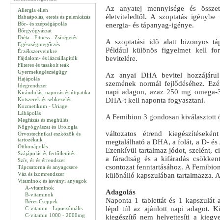
Az anyatej mennyisége és összeté
Allergia ellen
életviteledtől. A szoptatás igénybe
Babaápolás, etetés és pelenkázás
Bőr- és szépségápolás
energia- és tápanyag-igénye.
Bőrgyógyászat
Diéta - Fitness - Zsírégetés
A szoptatási idő alatt bizonyos t
Egészségmegőrzés
Például különös figyelmet kell f
Érzékszerveinkre
bevitelére.
Fájdalom- és lázcsillapítók
Filteres és tasakolt teák
Gyermekegészségügy
Az anyai DHA bevitel hozzájárul 
Hajápolás
szemének normál fejlődéséhez. Ezért
Idegrendszer
napi adagon, azaz 250 mg omega-3
Kirándulás, napozás és útipatika
Kötszerek és sebkezelés
DHA-t kell naponta fogyasztani.
Kozmetikum - Uriage
Lábápolás
A Femibion 3 gondosan kiválasztott 
Megfázás és meghűlés
Nőgyógyászat és Urológia
változatos étrend kiegészítéseké
Orvostechnikai eszközök és
tartozékaik
megtalálható a DHA, a folát, a D- és A
Otthonápolás
Ezenkívül tartalmaz jódot, szelént, c
Szájápolás és fertőtlenítés
a fáradtság és a kifáradás csökke
Szív, ér és érrendszer
csontozat fenntartásához. A Femibion
Tápcsatorna és anyagcsere
Váz és izomrendszer
különálló kapszulában tartalmazza. A 
Vitaminok és ásványi anyagok
A-vitaminok
Adagolás
B-vitaminok
Naponta 1 tablettát és 1 kapszulát a
Béres Cseppek
lépd túl az ajánlott napi adagot. K
C-vitamin - Liposzómális
C-vitamin 1000 - 2000mg
kiegészítő nem helyettesíti a kiegy