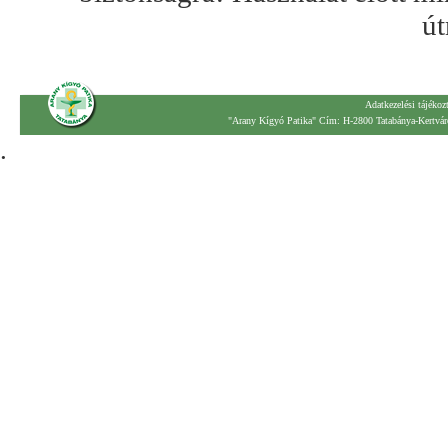
út
Adatkezelési tájékoz
"Arany Kígyó Patika" Cím: H-2800 Tatabánya-Kertváro
.