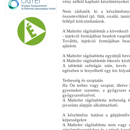
vény nélkül kapható készítményeket 
Nem zárhatók ki a készítménnyel
összetevõkkel (pl. fitát, oxalát, tan
fellépõ kölcsönhatások.
A Maltofer rágótablettát a következõ
- injekció formájában beadott vaspót
További, injekció formájában bea
ajánlott.
A Maltofer rágótabletta egyidejû bevéte
A Maltofer rágótablettát étkezés köz
A tablettát szétrágás után, kevés 
egészben is lenyelhetõ egy kis folya
Terhesség és szoptatás
Ha Ön terhes vagy szoptat, illetve
gyermeket szeretne, a gyógyszer s
gyógyszerészével.
A Maltofer rágótabletta terhesség é
javaslata alapján alkalmazható.
A készítmény hatásai a gépjármûv
képességekre
A Maltofer rágótabletta nem vagy 
gépjármûvezetéshez és a gépek keze