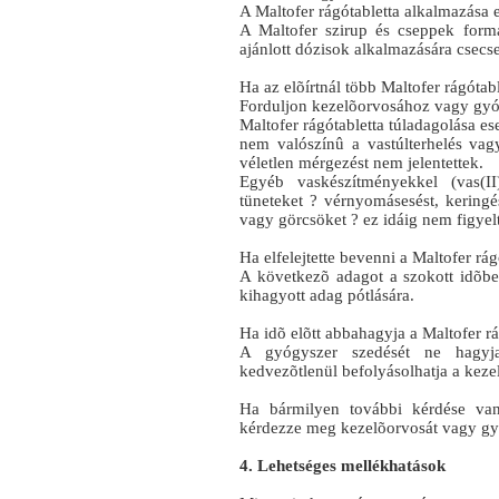
A Maltofer rágótabletta alkalmazása 
A Maltofer szirup és cseppek form
ajánlott dózisok alkalmazására csecs
Ha az elõírtnál több Maltofer rágótabl
Forduljon kezelõorvosához vagy gyó
Maltofer rágótabletta túladagolása es
nem valószínû a vastúlterhelés vag
véletlen mérgezést nem jelentettek.
Egyéb vaskészítményekkel (vas(II
tüneteket ? vérnyomásesést, keringé
vagy görcsöket ? ez idáig nem figye
Ha elfelejtette bevenni a Maltofer rág
A következõ adagot a szokott idõb
kihagyott adag pótlására.
Ha idõ elõtt abbahagyja a Maltofer rá
A gyógyszer szedését ne hagyj
kedvezõtlenül befolyásolhatja a keze
Ha bármilyen további kérdése van
kérdezze meg kezelõorvosát vagy gy
4. Lehetséges mellékhatások