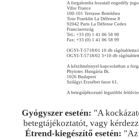
A forgalomba hozatali engedély jogos
Vifor France
100-101 Terrasse Boieldieu
Tour Franklin La Défense 8
92042 Paris La Défense Cedex
Franciaország
Tel.: +33 (0) 1 41 06 58 90
Fax: +33 (0) 1 41 06 58 99
OGYI-T-5718/01 10 db rágótabletta
OGYI-T-5718/02 3×10 db rágótablet
A készítménnyel kapcsolatban a forga
Phytotec Hungária Bt.
1026 Budapest
Szilágyi Erzsébet fasor 61.
A betegtájékoztató legutóbbi felülvi
Gyógyszer esetén:
"A kockázato
betegtájékoztatót, vagy kérdez
Étrend-kiegészítő esetén:
"Az 