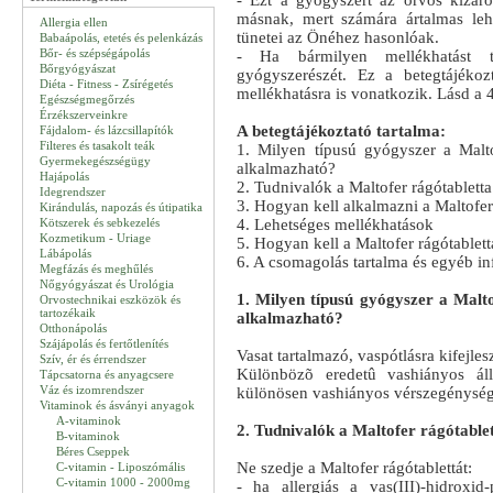
- Ezt a gyógyszert az orvos kizáró
másnak, mert számára ártalmas le
Allergia ellen
tünetei az Önéhez hasonlóak.
Babaápolás, etetés és pelenkázás
Bőr- és szépségápolás
- Ha bármilyen mellékhatást ta
Bőrgyógyászat
gyógyszerészét. Ez a betegtájékoz
Diéta - Fitness - Zsírégetés
mellékhatásra is vonatkozik. Lásd a 4
Egészségmegőrzés
Érzékszerveinkre
A betegtájékoztató tartalma:
Fájdalom- és lázcsillapítók
Filteres és tasakolt teák
1. Milyen típusú gyógyszer a Malto
Gyermekegészségügy
alkalmazható?
Hajápolás
2. Tudnivalók a Maltofer rágótabletta
Idegrendszer
3. Hogyan kell alkalmazni a Maltofer 
Kirándulás, napozás és útipatika
Kötszerek és sebkezelés
4. Lehetséges mellékhatások
Kozmetikum - Uriage
5. Hogyan kell a Maltofer rágótablettá
Lábápolás
6. A csomagolás tartalma és egyéb i
Megfázás és meghűlés
Nőgyógyászat és Urológia
1. Milyen típusú gyógyszer a Malto
Orvostechnikai eszközök és
tartozékaik
alkalmazható?
Otthonápolás
Szájápolás és fertőtlenítés
Vasat tartalmazó, vaspótlásra kifejles
Szív, ér és érrendszer
Különbözõ eredetû vashiányos áll
Tápcsatorna és anyagcsere
Váz és izomrendszer
különösen vashiányos vérszegénység
Vitaminok és ásványi anyagok
A-vitaminok
2. Tudnivalók a Maltofer rágótable
B-vitaminok
Béres Cseppek
Ne szedje a Maltofer rágótablettát:
C-vitamin - Liposzómális
C-vitamin 1000 - 2000mg
- ha allergiás a vas(III)-hidroxi