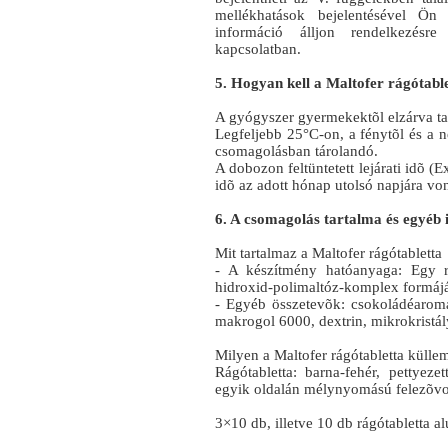
mellékhatások bejelentésével Ön
információ álljon rendelkezésr
kapcsolatban.
5. Hogyan kell a Maltofer rágótable
A gyógyszer gyermekektõl elzárva ta
Legfeljebb 25°C-on, a fénytõl és a 
csomagolásban tárolandó.
A dobozon feltüntetett lejárati idõ (E
idõ az adott hónap utolsó napjára vo
6. A csomagolás tartalma és egyéb
Mit tartalmaz a Maltofer rágótabletta
- A készítmény hatóanyaga: Egy r
hidroxid-polimaltóz-komplex formájá
- Egyéb összetevõk: csokoládéaroma,
makrogol 6000, dextrin, mikrokristál
Milyen a Maltofer rágótabletta külle
Rágótabletta: barna-fehér, pettyezet
egyik oldalán mélynyomású felezõvonall
3×10 db, illetve 10 db rágótabletta