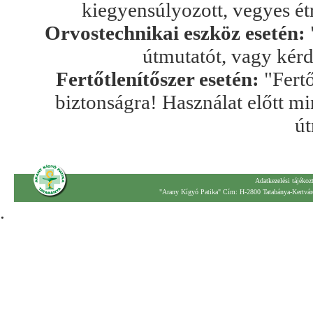
kiegyensúlyozott, vegyes ét
Orvostechnikai eszköz esetén:
útmutatót, vagy kér
Fertőtlenítőszer esetén:
"Fertő
biztonságra! Használat előtt mi
út
Adatkezelési tájékoz
"Arany Kígyó Patika" Cím: H-2800 Tatabánya-Kertváro
.