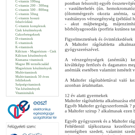
C-vitamin 100mg
pontban felsorolt) egyéb összetevõjér
C-vitamin 200 - 300mg
- vastúlterhelés (ún. hemokromatóz
C-vitamin 500 - 800mg
(ólommérgezés okozta anémia, szi
C-vitamin 50mg
C-vitamin hosszú
vashiányos vérszegénység (például h
felszívódású
- akut májbetegség, májenzimh
C-vitamin komplexek
bõrhólyagosodás (porfiria kutánea tar
Cink készítmények
Cukorbetegeknek
D-vitaminok
Figyelmeztetések és óvintézkedések
E-vitaminok
A Maltofer rágótabletta alkalma
K-vitaminok
gyógyszerészével.
Kálcium - Magnézium - Cink
Kálcium készítmények
A vérszegénységek (anémiák) kez
Kismama vitaminok
Magne B6 termékcsalád
kiváltképp fertõzés és daganatos me
Magnézium készítmények
anémiák esetében valamint ismételt v
Multivitaminok
Multivitaminok 50 éven
A Maltofer rágótablettával való ke
felülieknek
Szépségvitaminok
azonban ártalmatlan.
Vas készítmények
Vitaminitalok
12 év alatti gyermekek
Maltofer rágótabletta alkalmazása eb
Egyéb Maltofer gyógyszerformák ? pé
a Maltofer szirup ? alkalmasak ezen 
Egyéb gyógyszerek és a Maltofer rág
Feltétlenül tájékoztassa kezelõo
nemrégiben szedett, valamint szedn