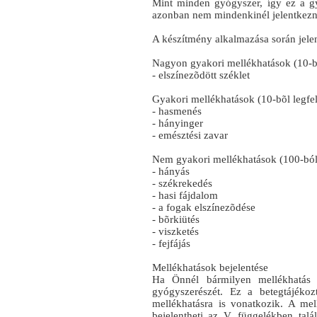
Mint minden gyógyszer, így ez a g
azonban nem mindenkinél jelentkezn
A készítmény alkalmazása során jelen
Nagyon gyakori mellékhatások (10-bõ
- elszínezõdött széklet
Gyakori mellékhatások (10-bõl legfel
- hasmenés
- hányinger
- emésztési zavar
Nem gyakori mellékhatások (100-ból l
- hányás
- székrekedés
- hasi fájdalom
- a fogak elszínezõdése
- bõrkiütés
- viszketés
- fejfájás
Mellékhatások bejelentése
Ha Önnél bármilyen mellékhatás j
gyógyszerészét. Ez a betegtájékoz
mellékhatásra is vonatkozik. A mel
bejelentheti az V. függelékben talá