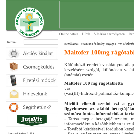
Online patika
Hírek
Vásárlás személyesen
Ren
Keresõ:
Kezdõ oldal
- Vitaminok és ásványi anyagok
- Vas készítmé
Maltofer 100mg rágótabl
Különbözõ eredetű vashiányos állap
kezelésére szolgál, különösen vash
(anémia) esetén.
Maltofer 100 mg rágótabletta
vas
(vas(III)-hidroxid-polimaltóz-kompl
Mielõtt elkezdi szedni ezt a gyó
figyelmesen az alábbi betegtájék
számára fontos információkat tart
- Tartsa meg a betegtájékoztatót, 
információkra a késõbbiekben is szük
- További kérdéseivel forduljon kez
Termékkategóriák