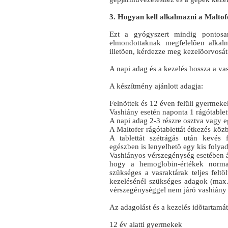
3. Hogyan kell alkalmazni a Maltof
Ezt a gyógyszert mindig pontosa
elmondottaknak megfelelõen alkal
illetõen, kérdezze meg kezelõorvosá
A napi adag és a kezelés hossza a va
A készítmény ajánlott adagja:
Felnõttek és 12 éven felüli gyermeke
Vashiány esetén naponta 1 rágótablet
A napi adag 2-3 részre osztva vagy e
A Maltofer rágótablettát étkezés köz
A tablettát szétrágás után kevés f
egészben is lenyelhetõ egy kis folya
Vashiányos vérszegénység esetében á
hogy a hemoglobin-értékek normal
szükséges a vasraktárak teljes felt
kezelésénél szükséges adagok (max. 
vérszegénységgel nem járó vashiány k
Az adagolást és a kezelés idõtartamá
12 év alatti gyermekek