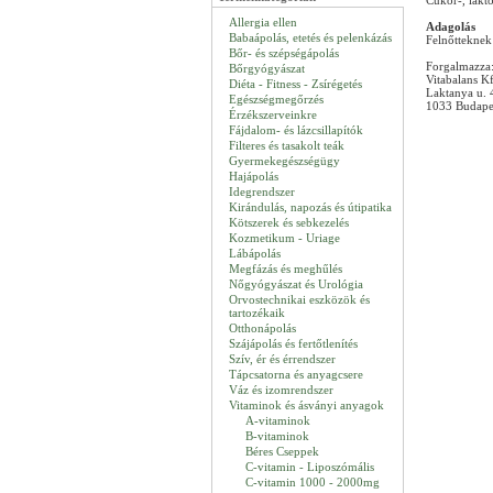
Cukor-, lakt
Allergia ellen
Adagolás
Babaápolás, etetés és pelenkázás
Felnőtteknek 
Bőr- és szépségápolás
Forgalmazza
Bőrgyógyászat
Vitabalans Kf
Diéta - Fitness - Zsírégetés
Laktanya u. 
Egészségmegőrzés
1033 Budape
Érzékszerveinkre
Fájdalom- és lázcsillapítók
Filteres és tasakolt teák
Gyermekegészségügy
Hajápolás
Idegrendszer
Kirándulás, napozás és útipatika
Kötszerek és sebkezelés
Kozmetikum - Uriage
Lábápolás
Megfázás és meghűlés
Nőgyógyászat és Urológia
Orvostechnikai eszközök és
tartozékaik
Otthonápolás
Szájápolás és fertőtlenítés
Szív, ér és érrendszer
Tápcsatorna és anyagcsere
Váz és izomrendszer
Vitaminok és ásványi anyagok
A-vitaminok
B-vitaminok
Béres Cseppek
C-vitamin - Liposzómális
C-vitamin 1000 - 2000mg