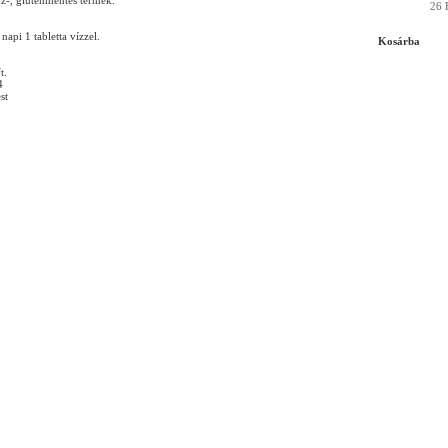
óz-, gluténmentes termék.
26 
napi 1 tabletta vízzel.
Kosárba
:
t.
4
st