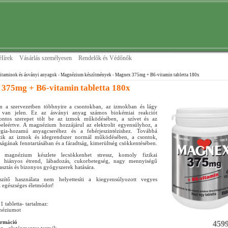
Hírek
Vásárlás személyesen
Rendelők és Védőnők
itaminok és ásványi anyagok
- Magnézium készítmények
- Magnex 375mg + B6-vitamin tabletta 180x
375mg + B6-vitamin tabletta 180x
 a szervezetben többnyire a csontokban, az izmokban és lágy
 van jelen. Ez az ásványi anyag számos biokémiai reakciót
fontos szerepet tölt be az izmok működésében, a szívet és az
beleértve. A magnézium hozzájárul az elektrolit egyensúlyhoz, a
gia-hozamú anyagcseréhez és a fehérjeszintézishez. Továbbá
tszik az izmok és idegrendszer normál működésében, a csontok,
ságának fenntartásában és a fáradtság, kimerültség csökkentésében.
 magnézium készlete lecsökkenhet stressz, komoly fizikai
l, hiányos étrend, lábadozás, cukorbetegség, nagy mennyiségű
asztás és bizonyos gyógyszerek hatására.
észítő használata nem helyettesíti a kiegyensúlyozott vegyes
z egészséges életmódot!
1 tabletta- tartalmaz:
néziumot
ormáció
4599