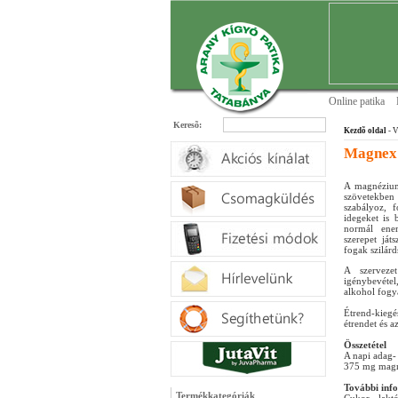
Online patika
Keresõ:
Kezdõ oldal
- V
Magnex 
A magnézium
szövetekben
szabályoz, 
idegeket is 
normál ener
szerepet já
fogak szilárd
A szervezet
igénybevéte
alkohol fogy
Étrend-kieg
étrendet és a
Összetétel
A napi adag- 
375 mg mag
További inf
Termékkategóriák