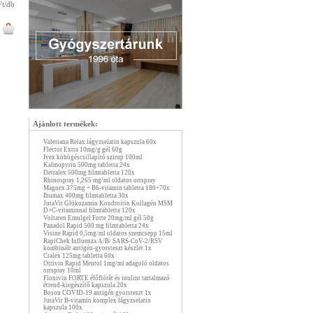
Ft/db
Ajánlott termékek:
Valeriana Relax lágyzselatin kapszula 60x
Flector Extra 10mg/g gél 60g
Ivex köhögéscsillapító szirup 100ml
Kalmopyrin 500mg tabletta 24x
Detralex 500mg filmtabletta 120x
Rhinospray 1,265 mg/ml oldatos orrspray
Magnex 375mg + B6-vitamin tabletta 180+70x
Ibumax 400mg filmtabletta 30x
JutaVit Glükozamin Kondroitin Kollagén MSM
D+C-vitaminnal filmtabletta 120x
Voltaren Emulgel Forte 20mg/ml gél 50g
Panadol Rapid 500 mg filmtabletta 24x
Visine Rapid 0,5mg/ml oldatos szemcsepp 15ml
RapiChek Influenza A/B/ SARS-CoV-2/RSV
kombinált antigén-gyorsteszt készlet 1x
Cralex 125mg tabletta 60x
Otrivin Rapid Mentol 1mg/ml adagoló oldatos
orrspray 10ml
Flonivin FORTE élőflórát és inulint tartalmazó
étrend-kiegészítő kapszula 20x
Boson COVID-19 antigén gyorsteszt 1x
JutaVit B-vitamin komplex lágyzselatin
kapszula 100x