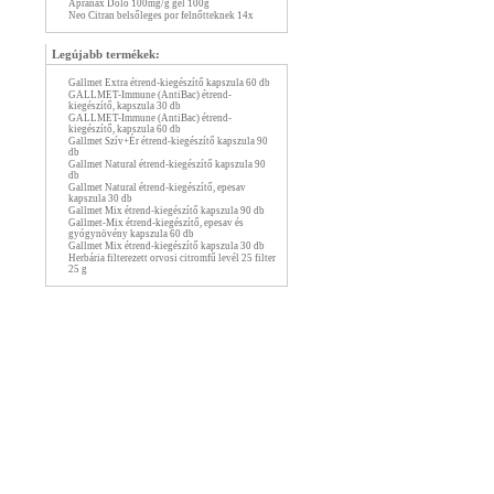
Apranax Dolo 100mg/g gél 100g
Neo Citran belsőleges por felnőtteknek 14x
Legújabb termékek:
Gallmet Extra étrend-kiegészítő kapszula 60 db
GALLMET-Immune (AntiBac) étrend-
kiegészítő, kapszula 30 db
GALLMET-Immune (AntiBac) étrend-
kiegészítő, kapszula 60 db
Gallmet Szív+Ér étrend-kiegészítő kapszula 90
db
Gallmet Natural étrend-kiegészítő kapszula 90
db
Gallmet Natural étrend-kiegészítő, epesav
kapszula 30 db
Gallmet Mix étrend-kiegészítő kapszula 90 db
Gallmet-Mix étrend-kiegészítő, epesav és
gyógynövény kapszula 60 db
Gallmet Mix étrend-kiegészítő kapszula 30 db
Herbária filterezett orvosi citromfű levél 25 filter
25 g