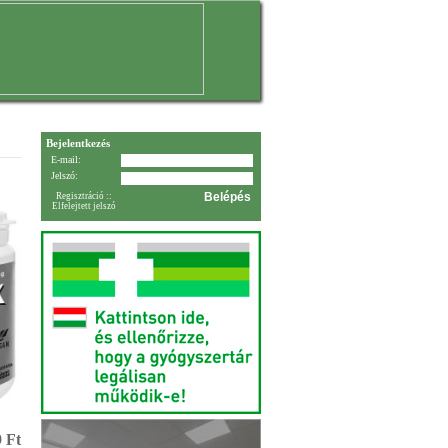
Bejelentkezés
E-mail:
Jelszó:
Regisztráció
::
Elfelejtett jelszó
 Ft