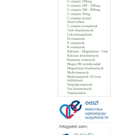
C-vitamin 100mg
C-vitamin 200 - 300mg
C-vitamin 500 - 800mg
C-vitamin 50mg
C-vitamin hosszú
felszívódású
C-vitamin komplexek
Cink készítmények
Cukorbetegeknek
D-vitaminok
E-vitaminok
K-vitaminok
Kálcium - Magnézium - Cink
Kálcium készítmények
Kismama vitaminok
Magne B6 termékcsalád
Magnézium készítmények
Multivitaminok
Multivitaminok 50 éven
felülieknek
Szépségvitaminok
Vas készítmények
Vitaminitalok