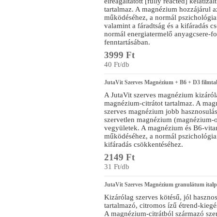
elreagáltatott [fully reacted] kelatiz
tartalmaz. A magnézium hozzájárul a
működéséhez, a normál pszichológiai
valamint a fáradtság és a kifáradás 
normál energiatermelő anyagcsere-fo
fenntartásában.
3999 Ft
40 Ft/db
JutaVit Szerves Magnézium + B6 + D3 filmtab
A JutaVit szerves magnézium kizáróla
magnézium-citrátot tartalmaz. A mag
szerves magnézium jobb hasznosuláss
szervetlen magnézium (magnézium-o
vegyületek. A magnézium és B6-vitam
működéséhez, a normál pszichológiai 
kifáradás csökkentéséhez.
2149 Ft
31 Ft/db
JutaVit Szerves Magnézium granulátum italp
Kizárólag szerves kötésű, jól haszno
tartalmazó, citromos ízű étrend-kiegé
A magnézium-citrátból származó sze