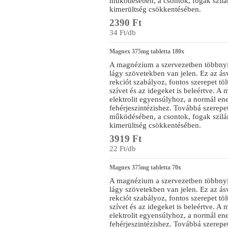
működésében, a csontok, fogak szilár
kimerültség csökkentésében.
2390 Ft
34 Ft/db
Magnex 375mg tabletta 180x
A magnézium a szervezetben többnyi
lágy szövetekben van jelen. Ez az á
rekciót szabályoz, fontos szerepet t
szívet és az idegeket is beleértve. A
elektrolit egyensúlyhoz, a normál e
fehérjeszintézishez. Továbbá szerepe
működésében, a csontok, fogak szilár
kimerültség csökkentésében.
3919 Ft
22 Ft/db
Magnex 375mg tabletta 70x
A magnézium a szervezetben többnyi
lágy szövetekben van jelen. Ez az á
rekciót szabályoz, fontos szerepet t
szívet és az idegeket is beleértve. A
elektrolit egyensúlyhoz, a normál e
fehérjeszintézishez. Továbbá szerepe