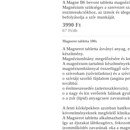
A Magne B6 bevont tabletta magnézi
Magnézium szükséges a szervezet sz
enzimreakciókhoz, az izmok és ide
befolyásolja a szív munkáját.
3990 Ft
67 Ft/db
Magnerot tabletta 100x
A Magnerot tabletta ásványi anyag, 
készítmény.
Magnéziumhiány megelőzésére és kez
A magnézium-tartalmú készítmények
magnéziumhiánnyal összefüggő szív- 
o szívroham (szívinfarktus) és a szív
o szívtáji szorító fájdalom (angina pe
továbbá:
o érelmeszesedés (arterioszklerozis);
o a nagy és kis verőerek falának gyulla
o a zsír (lipid) anyagcsere zavarainak
A fenti kórképekben azonban hatéko
követelményeknek megfelelő klinikai
A Magnerot tabletta alkalmazható a si
így az éjszakai lábikragörcs, fokozot
izomműködés zavarának oka a magn