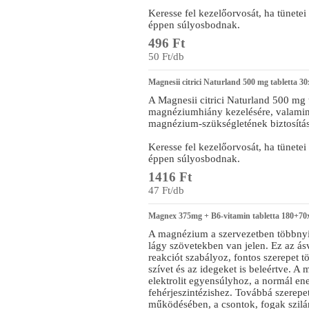
Keresse fel kezelőorvosát, ha tünet
éppen súlyosbodnak.
496 Ft
50 Ft/db
Magnesii citrici Naturland 500 mg tabletta 30
A Magnesii citrici Naturland 500 mg t
magnéziumhiány kezelésére, valamin
magnézium-szükségletének biztosítás
Keresse fel kezelőorvosát, ha tünet
éppen súlyosbodnak.
1416 Ft
47 Ft/db
Magnex 375mg + B6-vitamin tabletta 180+70
A magnézium a szervezetben többnyi
lágy szövetekben van jelen. Ez az á
reakciót szabályoz, fontos szerepet 
szívet és az idegeket is beleértve. A
elektrolit egyensúlyhoz, a normál e
fehérjeszintézishez. Továbbá szerepe
működésében, a csontok, fogak szilár