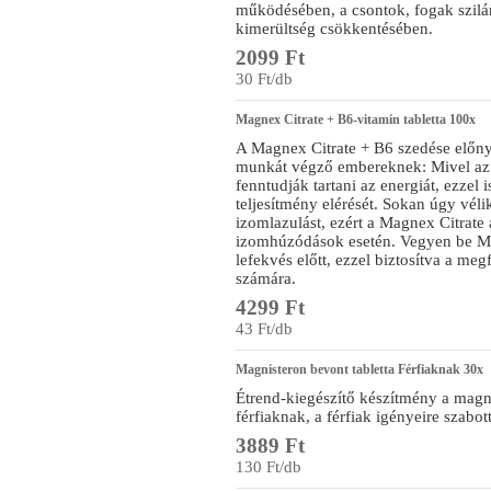
működésében, a csontok, fogak szilár
kimerültség csökkentésében.
2099 Ft
30 Ft/db
Magnex Citrate + B6-vitamin tabletta 100x
A Magnex Citrate + B6 szedése előnyö
munkát végző embereknek: Mivel az
fenntudják tartani az energiát, ezzel 
teljesítmény elérését. Sokan úgy vél
izomlazulást, ezért a Magnex Citrate
izomhúzódások esetén. Vegyen be Ma
lefekvés előtt, ezzel biztosítva a me
számára.
4299 Ft
43 Ft/db
Magnisteron bevont tabletta Férfiaknak 30x
Étrend-kiegészítő készítmény a magn
férfiaknak, a férfiak igényeire szabot
3889 Ft
130 Ft/db