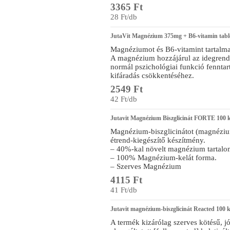
3365 Ft
28 Ft/db
JutaVit Magnézium 375mg + B6-vitamin tabl
Magnéziumot és B6-vitamint tartalma
A magnézium hozzájárul az idegrend
normál pszichológiai funkció fenntart
kifáradás csökkentéséhez.
2549 Ft
42 Ft/db
Jutavit Magnézium Biszglicinát FORTE 100 
Magnézium-biszglicinátot (magnézium
étrend-kiegészítő készítmény.
– 40%-kal növelt magnézium tartal
– 100% Magnézium-kelát forma.
– Szerves Magnézium
4115 Ft
41 Ft/db
Jutavit magnézium-biszglicinát Reacted 100 
A termék kizárólag szerves kötésű, jó