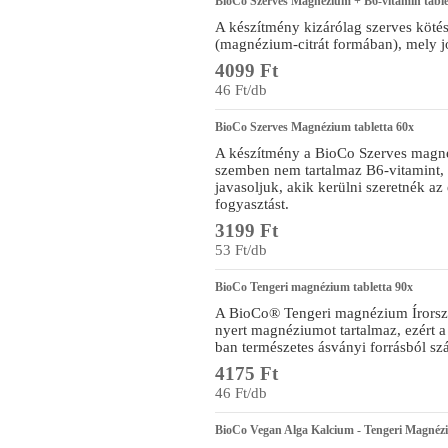
BioCo Szerves Magnézium + B6-vitamin tabl
A készítmény kizárólag szerves köté
(magnézium-citrát formában), mely j
4099 Ft
46 Ft/db
BioCo Szerves Magnézium tabletta 60x
A készítmény a BioCo Szerves magné
szemben nem tartalmaz B6-vitamint, 
javasoljuk, akik kerülni szeretnék az
fogyasztást.
3199 Ft
53 Ft/db
BioCo Tengeri magnézium tabletta 90x
A BioCo® Tengeri magnézium Írország
nyert magnéziumot tartalmaz, ezért
ban természetes ásványi forrásból sz
4175 Ft
46 Ft/db
BioCo Vegan Alga Kalcium - Tengeri Magnézi