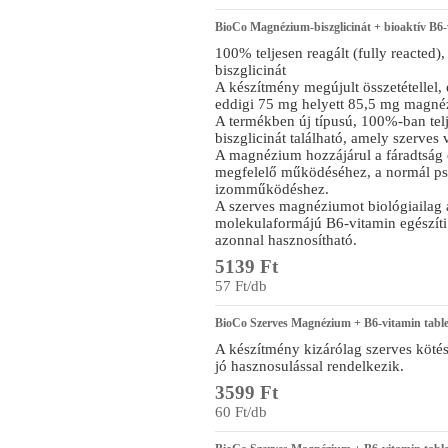
BioCo Magnézium-biszglicinát + bioaktív B6-v
100% teljesen reagált (fully reacted)
biszglicinát
A készítmény megújult összetétellel
eddigi 75 mg helyett 85,5 mg magnéz
A termékben új típusú, 100%-ban tel
biszglicinát található, amely szerve
A magnézium hozzájárul a fáradtság 
megfelelő működéséhez, a normál psz
izomműködéshez.
A szerves magnéziumot biológiailag ak
molekulaformájú B6-vitamin egészíti 
azonnal hasznosítható.
5139 Ft
57 Ft/db
BioCo Szerves Magnézium + B6-vitamin table
A készítmény kizárólag szerves köté
jó hasznosulással rendelkezik.
3599 Ft
60 Ft/db