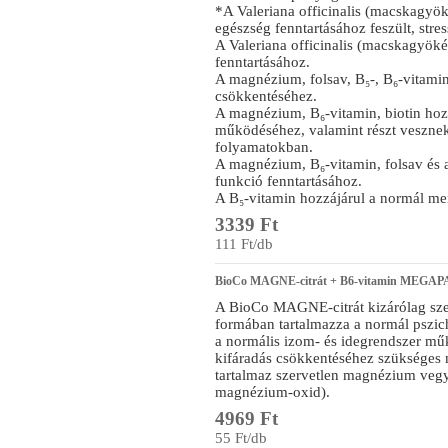
*A Valeriana officinalis (macskagyök
egészség fenntartásához feszült, stres
A Valeriana officinalis (macskagyöké
fenntartásához.
A magnézium, folsav, B₅-, B₆-vitamin
csökkentéséhez.
A magnézium, B₆-vitamin, biotin hoz
működéséhez, valamint részt vesznek
folyamatokban.
A magnézium, B₆-vitamin, folsav és a
funkció fenntartásához.
A B₅-vitamin hozzájárul a normál men
3339 Ft
111 Ft/db
BioCo MAGNE-citrát + B6-vitamin MEGAPAC
A BioCo MAGNE-citrát kizárólag szer
formában tartalmazza a normál pszich
a normális izom- és idegrendszer mű
kifáradás csökkentéséhez szükséges
tartalmaz szervetlen magnézium vegy
magnézium-oxid).
4969 Ft
55 Ft/db