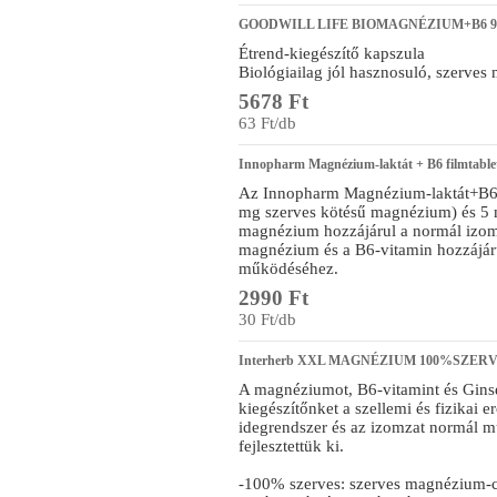
GOODWILL LIFE BIOMAGNÉZIUM+B6 9
Étrend-kiegészítő kapszula
Biológiailag jól hasznosuló, szerve
5678 Ft
63 Ft/db
Innopharm Magnézium-laktát + B6 filmtable
Az Innopharm Magnézium-laktát+B6
mg szerves kötésű magnézium) és 5 m
magnézium hozzájárul a normál izo
magnézium és a B6-vitamin hozzájár
működéséhez.
2990 Ft
30 Ft/db
Interherb XXL MAGNÉZIUM 100%SZERVES 
A magnéziumot, B6-vitamint és Ginse
kiegészítőnket a szellemi és fizikai e
idegrendszer és az izomzat normál 
fejlesztettük ki.
-100% szerves: szerves magnézium-ci