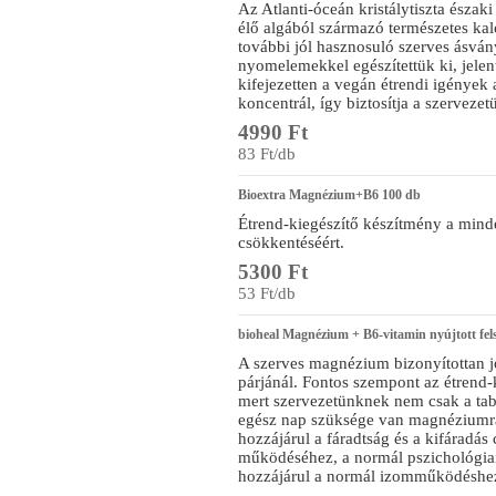
Az Atlanti-óceán kristálytiszta északi
élő algából származó természetes ka
további jól hasznosuló szerves ásvá
nyomelemekkel egészítettük ki, jelen
kifejezetten a vegán étrendi igények
koncentrál, így biztosítja a szerveze
4990 Ft
83 Ft/db
Bioextra Magnézium+B6 100 db
Étrend-kiegészítő készítmény a minde
csökkentéséért.
5300 Ft
53 Ft/db
bioheal Magnézium + B6-vitamin nyújtott fels
A szerves magnézium bizonyítottan j
párjánál. Fontos szempont az étrend-ki
mert szervezetünknek nem csak a tab
egész nap szüksége van magnéziumr
hozzájárul a fáradtság és a kifáradá
működéséhez, a normál pszichológia
hozzájárul a normál izomműködéshe