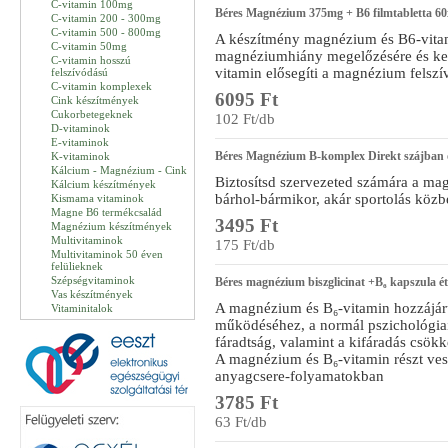
C-vitamin 100mg
Béres Magnézium 375mg + B6 filmtabletta 60
C-vitamin 200 - 300mg
C-vitamin 500 - 800mg
A készítmény magnézium és B6-vita
C-vitamin 50mg
magnéziumhiány megelőzésére és kez
C-vitamin hosszú
vitamin elősegíti a magnézium felszí
felszívódású
C-vitamin komplexek
6095 Ft
Cink készítmények
Cukorbetegeknek
102 Ft/db
D-vitaminok
E-vitaminok
Béres Magnézium B-komplex Direkt szájban 
K-vitaminok
Kálcium - Magnézium - Cink
Biztosítsd szervezeted számára a ma
Kálcium készítmények
bárhol-bármikor, akár sportolás közb
Kismama vitaminok
Magne B6 termékcsalád
3495 Ft
Magnézium készítmények
Multivitaminok
175 Ft/db
Multivitaminok 50 éven
felülieknek
Szépségvitaminok
Béres magnézium biszglicinat +B₆ kapszula ét
Vas készítmények
A magnézium és B₆-vitamin hozzájáru
Vitaminitalok
működéséhez, a normál pszichológiai
fáradtság, valamint a kifáradás csök
A magnézium és B₆-vitamin részt ves
anyagcsere-folyamatokban
3785 Ft
63 Ft/db