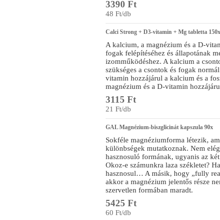
3390 Ft
48 Ft/db
Calci Strong + D3-vitamin + Mg tabletta 150
A kalcium, a magnézium és a D-vitam
fogak felépítéséhez és állapotának m
izomműködéshez. A kalcium a csonto
szükséges a csontok és fogak normál 
vitamin hozzájárul a kalcium és a fo
magnézium és a D-vitamin hozzájár
3115 Ft
21 Ft/db
GAL Magnézium-biszglicinát kapszula 90x
Sokféle magnéziumforma létezik, am
különbségek mutatkoznak. Nem elég 
hasznosuló formának, ugyanis az két 
Okoz-e számunkra laza székletet? Ha
hasznosul… A másik, hogy „fully reac
akkor a magnézium jelentős része ne
szervetlen formában maradt.
5425 Ft
60 Ft/db