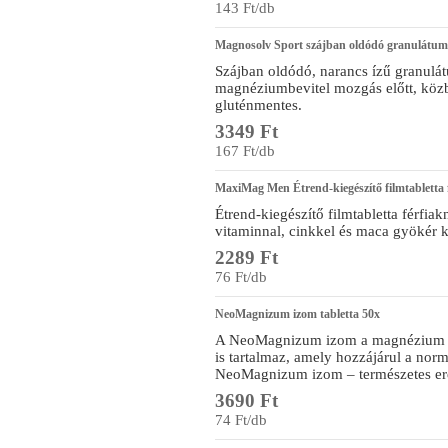
143 Ft/db
Magnosolv Sport szájban oldódó granulátum
Szájban oldódó, narancs ízű granulá
magnéziumbevitel mozgás előtt, közb
gluténmentes.
3349 Ft
167 Ft/db
MaxiMag Men Étrend-kiegészítő filmtabletta 
Étrend-kiegészítő filmtabletta férf
vitaminnal, cinkkel és maca gyökér k
2289 Ft
76 Ft/db
NeoMagnizum izom tabletta 50x
A NeoMagnizum izom a magnézium és
is tartalmaz, amely hozzájárul a no
NeoMagnizum izom – természetes e
3690 Ft
74 Ft/db