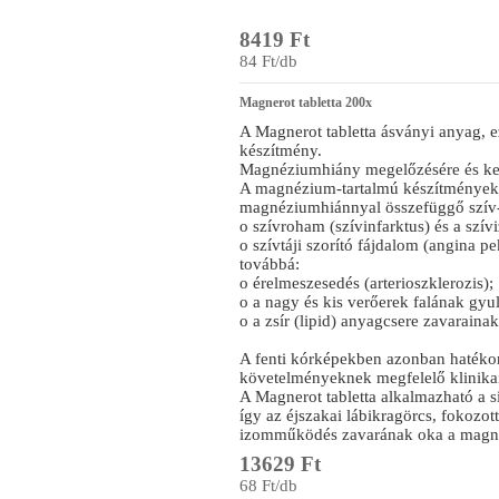
8419 Ft
84 Ft/db
Magnerot tabletta 200x
A Magnerot tabletta ásványi anyag, 
készítmény.
Magnéziumhiány megelőzésére és kez
A magnézium-tartalmú készítmények
magnéziumhiánnyal összefüggő szív- 
o szívroham (szívinfarktus) és a szív
o szívtáji szorító fájdalom (angina pe
továbbá:
o érelmeszesedés (arterioszklerozis);
o a nagy és kis verőerek falának gyulla
o a zsír (lipid) anyagcsere zavarainak
A fenti kórképekben azonban hatéko
követelményeknek megfelelő klinikai
A Magnerot tabletta alkalmazható a si
így az éjszakai lábikragörcs, fokozot
izomműködés zavarának oka a magn
13629 Ft
68 Ft/db