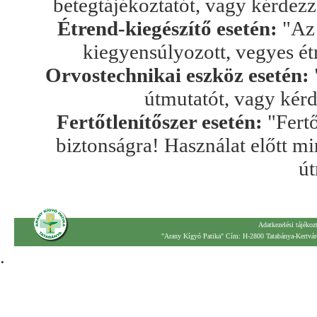
betegtájékoztatót, vagy kérdez
Étrend-kiegészítő esetén:
"Az 
kiegyensúlyozott, vegyes ét
Orvostechnikai eszköz esetén:
útmutatót, vagy kér
Fertőtlenítőszer esetén:
"Fertő
biztonságra! Használat előtt mi
út
Adatkezelési tájékoz
"Arany Kígyó Patika" Cím: H-2800 Tatabánya-Kertváro
.