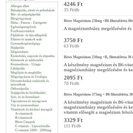
4246 Ft
Allergia ellen
35 Ft/db
Babaápolás, etetés és pelenkázás
Bőr- és szépségápolás
Bőrgyógyászat
Béres Magnézium 250mg +B6 filmtabletta 60
Diéta - Fitness - Zsírégetés
Egészségmegőrzés
A magnéziumhiány megelőzésére és ke
Érzékszerveinkre
Fájdalom- és lázcsillapítók
3750 Ft
Filteres és tasakolt teák
Gyermekegészségügy
63 Ft/db
Hajápolás
Idegrendszer
Kirándulás, napozás és útipatika
Béres Magnézium 250mg +B₆ filmtabletta 30 
Kötszerek és sebkezelés
Kozmetikum - Uriage
A készítmény magnézium és B6-vita
Lábápolás
magnéziumhiány megelőzésére és kez
Megfázás és meghűlés
2095 Ft
Nőgyógyászat és Urológia
Orvostechnikai eszközök és
70 Ft/db
tartozékaik
Otthonápolás
Szájápolás és fertőtlenítés
Béres Magnézium 375mg + B6 filmtabletta 30
Szív, ér és érrendszer
Tápcsatorna és anyagcsere
A készítmény magnézium és B6-vita
Váz és izomrendszer
magnéziumhiány megelőzésére és kez
Vitaminok és ásványi anyagok
vitamin elősegíti a magnézium felszí
A-vitaminok
B-vitaminok
3329 Ft
Béres Cseppek
111 Ft/db
C-vitamin - Liposzómális
C-vitamin 1000 - 2000mg