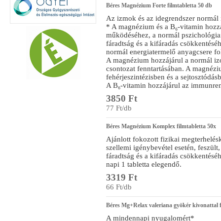
Béres Magnézium Forte filmtabletta 50 db
Az izmok és az idegrendszer normál
* A magnézium és a B₆-vitamin hozzá
működéséhez, a normál pszichológiai
fáradtság és a kifáradás csökkentéséh
normál energiatermelő anyagcsere f
A magnézium hozzájárul a normál iz
csontozat fenntartásában. A magnézi
fehérjeszintézisben és a sejtosztódás
A B₆-vitamin hozzájárul az immunre
3850 Ft
77 Ft/db
Béres Magnézium Komplex filmtabletta 50x
Ajánlott fokozott fizikai megterhelésk
szellemi igénybevétel esetén, feszült
fáradtság és a kifáradás csökkentésé
napi 1 tabletta elegendő.
3319 Ft
66 Ft/db
Béres Mg+Relax valeriana gyökér kivonattal f
A mindennapi nyugalomért*