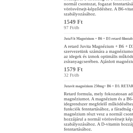
normál csontozat, fogazat fenntartás
vörösvérsejt-képződéshez. A B6-vitam
szabályozásához.
1549 Ft
97 Ft/db
JutaVit Magnézium + B6 + D3 retard filmtabl
A retard Juvita Magnézium + B6 + D
szervezetünk számára a magnéziumo
az idegek és izmok optimális működés
zsíranyagcserében. Ajánlott magnézi
1579 Ft
32 Ft/db
Jutavit magnézium 250mg+ B6 + D3. RETARD
Retard formula, mely fokozatosan ad
magnéziumot. A magnézium és a B6-v
idegrendszer megfelelő működéséhez,
funkciók fenntartásához, a fáradtság
magnézium részt vesz a normál csont
hozzájárul a normál vörösvérsejt kép
szabályozásához. A D-vitamin hozzáj
fenntartásához.