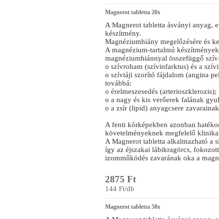
Magnerot tabletta 20x
A Magnerot tabletta ásványi anyag, 
készítmény.
Magnéziumhiány megelőzésére és kez
A magnézium-tartalmú készítmények
magnéziumhiánnyal összefüggő szív- 
o szívroham (szívinfarktus) és a szív
o szívtáji szorító fájdalom (angina pe
továbbá:
o érelmeszesedés (arterioszklerozis);
o a nagy és kis verőerek falának gyulla
o a zsír (lipid) anyagcsere zavarainak
A fenti kórképekben azonban hatéko
követelményeknek megfelelő klinikai
A Magnerot tabletta alkalmazható a si
így az éjszakai lábikragörcs, fokozot
izomműködés zavarának oka a magn
2875 Ft
144 Ft/db
Magnerot tabletta 50x