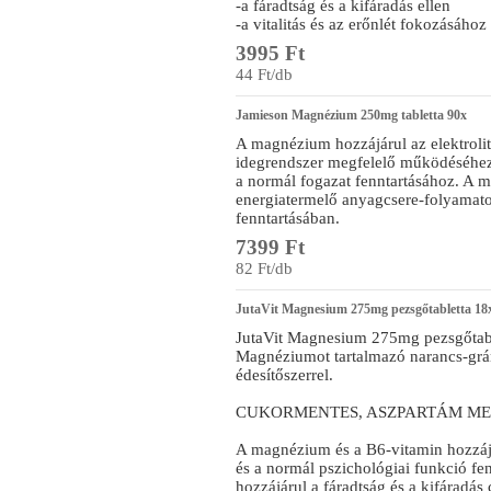
-a fáradtság és a kifáradás ellen
-a vitalitás és az erőnlét fokozásához
3995 Ft
44 Ft/db
Jamieson Magnézium 250mg tabletta 90x
A magnézium hozzájárul az elektrolit
idegrendszer megfelelő működéséhe
a normál fogazat fenntartásához. A 
energiatermelő anyagcsere-folyamato
fenntartásában.
7399 Ft
82 Ft/db
JutaVit Magnesium 275mg pezsgőtabletta 18
JutaVit Magnesium 275mg pezsgőtabl
Magnéziumot tartalmazó narancs-grán
édesítőszerrel.
CUKORMENTES, ASZPARTÁM ME
A magnézium és a B6-vitamin hozzáj
és a normál pszichológiai funkció f
hozzájárul a fáradtság és a kifáradá