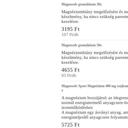
Magnosolv granulátum 30x
Magnéziumhiány megelőzésére és me
készítmény, ha nincs szükség parente
kezelésre.
3195 Ft
107 Ft/db
Magnosolv granulátum 50x
Magnéziumhiány megelőzésére és me
készítmény, ha nincs szükség parente
kezelésre.
4655 Ft
93 Ft/db
Magnosolv Sport Magnézium 400 mg szájban 
x
A magnézium hozzájárul: az idegren
normál energiatermelő anyagcsere-f
izomműködéshez
A magnézium egy ásványi anyag, amel
energiateljesítő anyagcsere folyama
5725 Ft