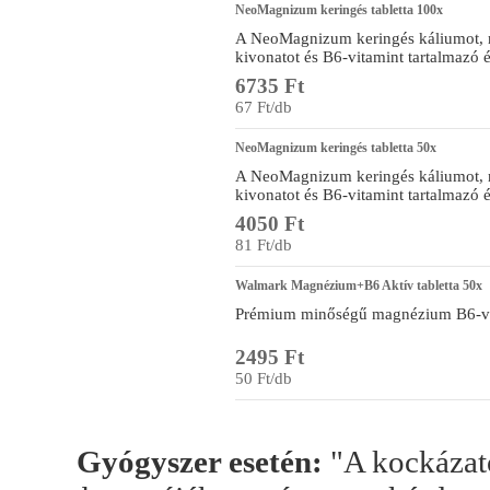
NeoMagnizum keringés tabletta 100x
A NeoMagnizum keringés káliumot,
kivonatot és B6-vitamint tartalmazó é
6735 Ft
67 Ft/db
NeoMagnizum keringés tabletta 50x
A NeoMagnizum keringés káliumot,
kivonatot és B6-vitamint tartalmazó é
4050 Ft
81 Ft/db
Walmark Magnézium+B6 Aktív tabletta 50x
Prémium minőségű magnézium B6-vit
2495 Ft
50 Ft/db
Gyógyszer esetén:
"A kockázato