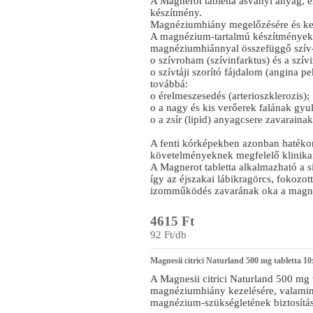
A Magnerot tabletta ásványi anyag, 
készítmény.
Magnéziumhiány megelőzésére és kez
A magnézium-tartalmú készítmények
magnéziumhiánnyal összefüggő szív- 
o szívroham (szívinfarktus) és a szív
o szívtáji szorító fájdalom (angina pe
továbbá:
o érelmeszesedés (arterioszklerozis);
o a nagy és kis verőerek falának gyulla
o a zsír (lipid) anyagcsere zavarainak
A fenti kórképekben azonban hatéko
követelményeknek megfelelő klinikai
A Magnerot tabletta alkalmazható a si
így az éjszakai lábikragörcs, fokozot
izomműködés zavarának oka a magn
4615 Ft
92 Ft/db
Magnesii citrici Naturland 500 mg tabletta 10
A Magnesii citrici Naturland 500 mg t
magnéziumhiány kezelésére, valamin
magnézium-szükségletének biztosítás