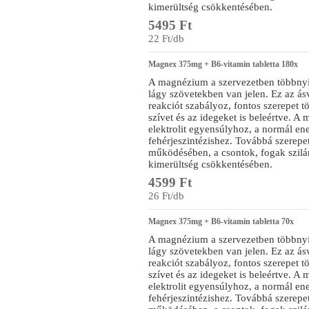
kimerültség csökkentésében.
5495 Ft
22 Ft/db
Magnex 375mg + B6-vitamin tabletta 180x
A magnézium a szervezetben többnyi
lágy szövetekben van jelen. Ez az á
reakciót szabályoz, fontos szerepet 
szívet és az idegeket is beleértve. A
elektrolit egyensúlyhoz, a normál e
fehérjeszintézishez. Továbbá szerepe
működésében, a csontok, fogak szilár
kimerültség csökkentésében.
4599 Ft
26 Ft/db
Magnex 375mg + B6-vitamin tabletta 70x
A magnézium a szervezetben többnyi
lágy szövetekben van jelen. Ez az á
reakciót szabályoz, fontos szerepet 
szívet és az idegeket is beleértve. A
elektrolit egyensúlyhoz, a normál e
fehérjeszintézishez. Továbbá szerepe