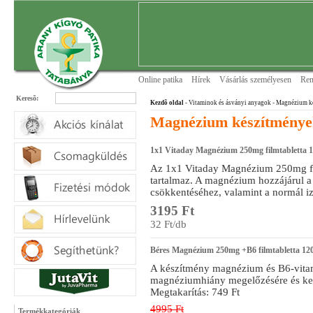
Online patika
Hírek
Vásárlás személyesen
Ren
Keresõ:
Kezdõ oldal
- Vitaminok és ásványi anyagok
- Magnézium k
Magnézium készítménye
1x1 Vitaday Magnézium 250mg filmtabletta 
Az 1x1 Vitaday Magnézium 250mg f
tartalmaz. A magnézium hozzájárul a 
csökkentéséhez, valamint a normál
3195 Ft
32 Ft/db
Béres Magnézium 250mg +B6 filmtabletta 12
A készítmény magnézium és B6-vita
magnéziumhiány megelőzésére és kez
Megtakarítás: 749 Ft
4995 Ft
Termékkategóriák