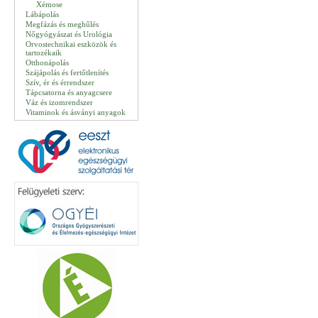
Xémose
Lábápolás
Megfázás és meghűlés
Nőgyógyászat és Urológia
Orvostechnikai eszközök és
tartozékaik
Otthonápolás
Szájápolás és fertőtlenítés
Szív, ér és érrendszer
Tápcsatorna és anyagcsere
Váz és izomrendszer
Vitaminok és ásványi anyagok