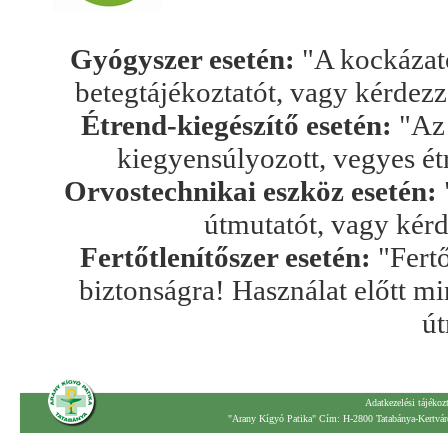
Gyógyszer esetén:
"A kockázato
betegtájékoztatót, vagy kérdez
Étrend-kiegészítő esetén:
"Az 
kiegyensúlyozott, vegyes ét
Orvostechnikai eszköz esetén:
útmutatót, vagy kér
Fertőtlenítőszer esetén:
"Fertő
biztonságra! Használat előtt mi
út
Adatkezelési tájékoz
"Arany Kígyó Patika" Cím: H-2800 Tatabánya-Kertváro