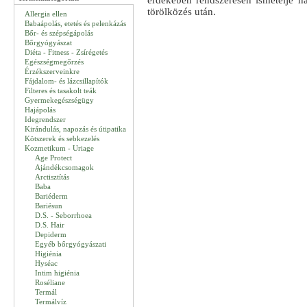
érdekében rendszeresen ismételje ha
törölközés után.
Allergia ellen
Babaápolás, etetés és pelenkázás
Bőr- és szépségápolás
Bőrgyógyászat
Diéta - Fitness - Zsírégetés
Egészségmegőrzés
Érzékszerveinkre
Fájdalom- és lázcsillapítók
Filteres és tasakolt teák
Gyermekegészségügy
Hajápolás
Idegrendszer
Kirándulás, napozás és útipatika
Kötszerek és sebkezelés
Kozmetikum - Uriage
Age Protect
Ajándékcsomagok
Arctisztítás
Baba
Bariéderm
Bariésun
D.S. - Seborrhoea
D.S. Hair
Depiderm
Egyéb bőrgyógyászati
Higiénia
Hyséac
Intim higiénia
Roséliane
Termál
Termálvíz