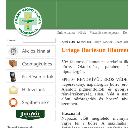
Online patika
Hírek
Vásárlás személyesen
Ren
Keresõ:
Kezdõ oldal
- Kozmetikum - Uriage
- Bariésun
- Uriage Bari
Uriage Bariésun Illatm
50+ faktoros illatmentes arckrém il
bőrre. Oktokrilén-, paraben- é
hipoallergén.
SPF50+ RENDKÍVÜL ERŐS VÉDELE
napérzékeny, napallergiás bőrre, er
Ajánlott pigmentfoltok és gyógysz
fényérzékenység ellen. Véd a nap
előtti bőröregedés és hosszú táv
szemben.
Használat
Napozás előtt megfelelő mennyis
vigye fel a bőrre. A maximális 
Termékkategóriák