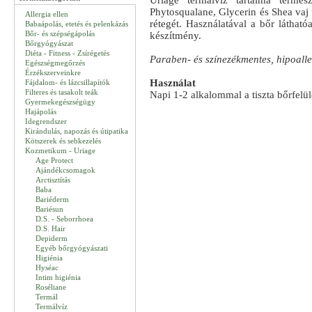
Uriage termálvíz tartalma termés
Phytosqualane, Glycerin és Shea vaj ta
Allergia ellen
rétegét. Használatával a bőr látható
Babaápolás, etetés és pelenkázás
Bőr- és szépségápolás
készítmény.
Bőrgyógyászat
Diéta - Fitness - Zsírégetés
Paraben- és színezékmentes, hipoalle
Egészségmegőrzés
Érzékszerveinkre
Használat
Fájdalom- és lázcsillapítók
Filteres és tasakolt teák
Napi 1-2 alkalommal a tiszta bőrfelül
Gyermekegészségügy
Hajápolás
Idegrendszer
Kirándulás, napozás és útipatika
Kötszerek és sebkezelés
Kozmetikum - Uriage
Age Protect
Ajándékcsomagok
Arctisztítás
Baba
Bariéderm
Bariésun
D.S. - Seborrhoea
D.S. Hair
Depiderm
Egyéb bőrgyógyászati
Higiénia
Hyséac
Intim higiénia
Roséliane
Termál
Termálvíz