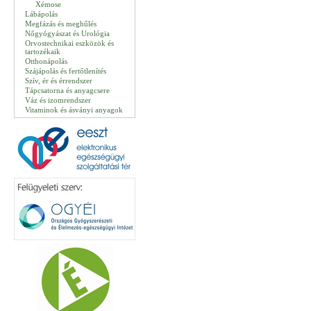
Xémose
Lábápolás
Megfázás és meghűlés
Nőgyógyászat és Urológia
Orvostechnikai eszközök és
tartozékaik
Otthonápolás
Szájápolás és fertőtlenítés
Szív, ér és érrendszer
Tápcsatorna és anyagcsere
Váz és izomrendszer
Vitaminok és ásványi anyagok