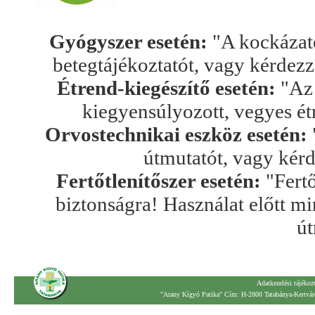
Gyógyszer esetén:
"A kockázato
betegtájékoztatót, vagy kérdez
Étrend-kiegészítő esetén:
"Az 
kiegyensúlyozott, vegyes ét
Orvostechnikai eszköz esetén:
útmutatót, vagy kér
Fertőtlenítőszer esetén:
"Fertő
biztonságra! Használat előtt mi
út
Adatkezelési tájékoz
"Arany Kígyó Patika" Cím: H-2800 Tatabánya-Kertváro