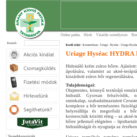
Online patika
Hírek
Vásárlás személyesen
Ren
Keresõ:
Kezdõ oldal
- Kozmetikum - Uriage
- Hyséac
- Uriage Hysé
Uriage Hyséac HYDRA h
Hidratáló krém zsíros bőrre. Ajánlott:
ápolására, valamint az akné-terápiá
kiszárított zsíros bőr regenerálására.
Tulajdonságai:
Olajmentes, könnyű textúrájú emulz
hidratál. Gyorsan felszívódik, 
sminkalap, szabadalmaztatott Cerast
komplexe a bőr természetes fiziológiá
helyreállítja és megerősíti a bőr 
korneociták közötti réteg – az akné-ter
bőrre jellemző elégtelen – lipidtartalm
hidratáltságát és nyugtatja az érzéken
Termékkategóriák