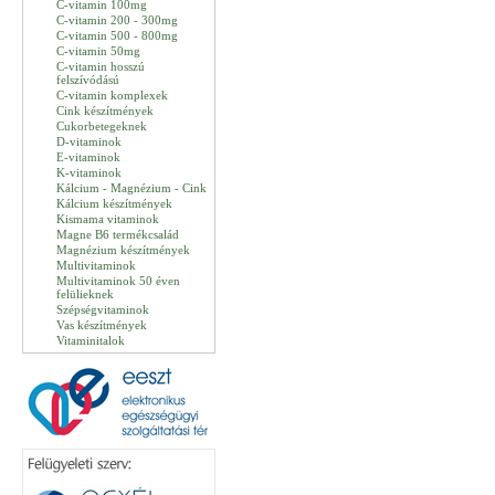
C-vitamin 100mg
C-vitamin 200 - 300mg
C-vitamin 500 - 800mg
C-vitamin 50mg
C-vitamin hosszú
felszívódású
C-vitamin komplexek
Cink készítmények
Cukorbetegeknek
D-vitaminok
E-vitaminok
K-vitaminok
Kálcium - Magnézium - Cink
Kálcium készítmények
Kismama vitaminok
Magne B6 termékcsalád
Magnézium készítmények
Multivitaminok
Multivitaminok 50 éven
felülieknek
Szépségvitaminok
Vas készítmények
Vitaminitalok