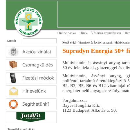
Online patika
Hírek
Vásárlás személyesen
Ren
Keresõ:
Kezdõ oldal
- Vitaminok és ásványi anyagok
- Multivitamin
Supradyn Energia 50+ fi
Multivitamin és ásványi anyag tarta
50 év felettieknek, ginzenggel és oli
Multivitamin, ásványi anyag, g
polifenol tartalmú étrendkiegészítő 5
B2, B3, B5, B6 és B12-vitaminjai r
energiatermelő anyagcsere-folyamat
Forgalmazza:
Bayer Hungária Kft.,
1123 Budapest, Alkotás u. 50.
Termékkategóriák