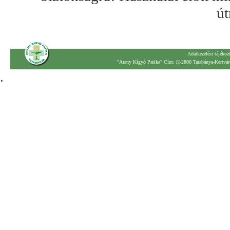
út
Adatkezelési tájékoz
"Arany Kígyó Patika" Cím: H-2800 Tatabánya-Kertváro
.