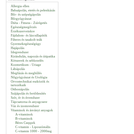
Allergia ellen
Babaápolás, etetés és pelenkázás
Bőr- és szépségápolás
Bőrgyógyászat
Diéta - Fitness - Zsírégetés
Egészségmegőrzés
Érzékszerveinkre
Fájdalom- és lázcsillapítók
Filteres és tasakolt teák
Gyermekegészségügy
Hajápolás
Idegrendszer
Kirándulás, napozás és útipatika
Kötszerek és sebkezelés
Kozmetikum - Uriage
Lábápolás
Megfázás és meghűlés
Nőgyógyászat és Urológia
Orvostechnikai eszközök és
tartozékaik
Otthonápolás
Szájápolás és fertőtlenítés
Szív, ér és érrendszer
Tápcsatorna és anyagcsere
Váz és izomrendszer
Vitaminok és ásványi anyagok
A-vitaminok
B-vitaminok
Béres Cseppek
C-vitamin - Liposzómális
C-vitamin 1000 - 2000mg