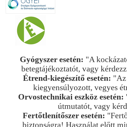
Gyógyszer esetén:
"A kockázato
betegtájékoztatót, vagy kérdez
Étrend-kiegészítő esetén:
"Az 
kiegyensúlyozott, vegyes ét
Orvostechnikai eszköz esetén:
útmutatót, vagy kér
Fertőtlenítőszer esetén:
"Fertő
biztonságra! Használat előtt mi