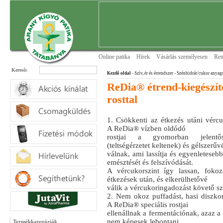
Online patika
Hírek
Vásárlás személyesen
Ren
Keresõ:
Kezdõ oldal
- Szív, ér és érrendszer
- Szénhidrát/cukor anyag
ReDia® étrend-kiegészít
rosttal
1. Csökkenti az étkezés utáni vércu
A ReDia® vízben oldódó
rostjai a gyomorban jelentő
(teltségérzetet keltenek) és gélszerűv
válnak, ami lassítja és egyenletesebb
emésztését és felszívódását.
A vércukorszint így lassan, foko
étkezések után, és elkerülhetővé
válik a vércukoringadozást követő s
2. Nem okoz puffadást, hasi diszko
A ReDia® speciális rostjai
ellenállnak a fermentációnak, azaz a
nem képesek lebontani
Termékkategóriák