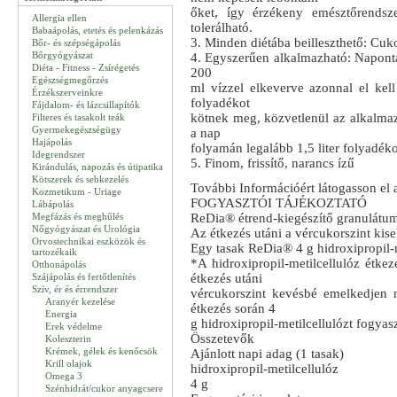
őket, így érzékeny emésztőrendsz
Allergia ellen
tolerálható.
Babaápolás, etetés és pelenkázás
3. Minden diétába beilleszthető: Cuk
Bőr- és szépségápolás
Bőrgyógyászat
4. Egyszerűen alkalmazható: Naponta 
Diéta - Fitness - Zsírégetés
200
Egészségmegőrzés
ml vízzel elkeverve azonnal el kel
Érzékszerveinkre
folyadékot
Fájdalom- és lázcsillapítók
kötnek meg, közvetlenül az alkalmaz
Filteres és tasakolt teák
Gyermekegészségügy
a nap
Hajápolás
folyamán legalább 1,5 liter folyadéko
Idegrendszer
5. Finom, frissítő, narancs ízű
Kirándulás, napozás és útipatika
Kötszerek és sebkezelés
További Információért látogasson el 
Kozmetikum - Uriage
FOGYASZTÓI TÁJÉKOZTATÓ
Lábápolás
Megfázás és meghűlés
ReDia® étrend-kiegészítő granulátum
Nőgyógyászat és Urológia
Az étkezés utáni a vércukorszint ki
Orvostechnikai eszközök és
Egy tasak ReDia® 4 g hidroxipropil-me
tartozékaik
*A hidroxipropil-metilcellulóz étke
Otthonápolás
Szájápolás és fertőtlenítés
étkezés utáni
Szív, ér és érrendszer
vércukorszint kevésbé emelkedjen m
Aranyér kezelése
étkezés során 4
Energia
g hidroxipropil-metilcellulózt fogyas
Erek védelme
Összetevők
Koleszterin
Krémek, gélek és kenőcsök
Ajánlott napi adag (1 tasak)
Krill olajok
hidroxipropil-metilcellulóz
Omega 3
4 g
Szénhidrát/cukor anyagcsere