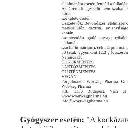
alkalmazása esetén fennáll a fulladás
Az étrend-kiegészítőt nem szabad 
kóros
szűkülete esetén.
Összetevők: Bevonószer: élelmiszer-z
metilcellulóz, dextrin, savanyúság
xantán,
csomósodást gátló anyag: trikálci
ciklamát,
szacharin-nátrium), céklalé por, malt
30 tasak, egyenként 12,3 g (összesen
Narancs ízű.
CUKORMENTES
LAKTÓZMENTES
GLUTÉNMENTES
VEGÁN
Forgalmazó: Wörwag Pharma Gmb
Wörwag Pharma
Kft., 1133 Budapest, Váci út
www.woerwagpharma.hu,
info@woerwagpharma.hu
Gyógyszer esetén:
"A kockázato