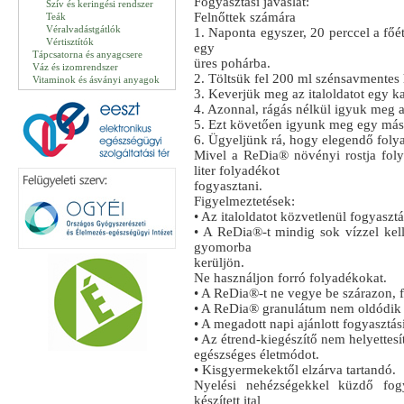
Fogyasztási javaslat:
Szív és keringési rendszer
Felnőttek számára
Teák
Véralvadástgátlók
1. Naponta egyszer, 20 perccel a főé
Vértisztítók
egy
Tápcsatorna és anyagcsere
üres pohárba.
Váz és izomrendszer
2. Töltsük fel 200 ml szénsavmentes 
Vitaminok és ásványi anyagok
3. Keverjük meg az italoldatot egy ka
4. Azonnal, rágás nélkül igyuk meg az 
5. Ezt követően igyunk meg egy mási
6. Ügyeljünk rá, hogy elegendő foly
Mivel a ReDia® növényi rostja foly
liter folyadékot
fogyasztani.
Figyelmeztetések:
• Az italoldatot közvetlenül fogyasztás
• A ReDia®-t mindig sok vízzel kell
gyomorba
kerüljön.
Ne használjon forró folyadékokat.
• A ReDia®-t ne vegye be szárazon, f
• A ReDia® granulátum nem oldódik 
• A megadott napi ajánlott fogyasztá
• Az étrend-kiegészítő nem helyettesí
egészséges életmódot.
• Kisgyermekektől elzárva tartandó.
Nyelési nehézségekkel küzdő fog
készített ital