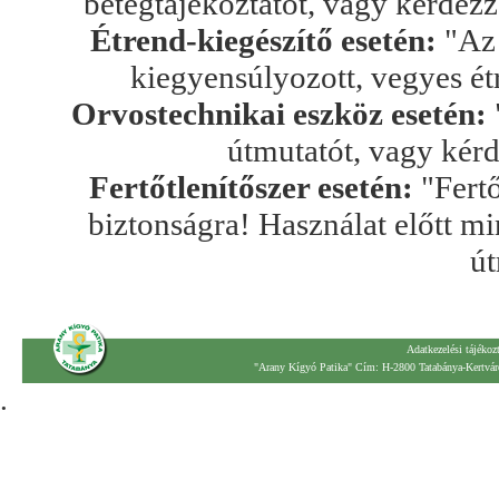
betegtájékoztatót, vagy kérdez
Étrend-kiegészítő esetén:
"Az 
kiegyensúlyozott, vegyes ét
Orvostechnikai eszköz esetén:
útmutatót, vagy kér
Fertőtlenítőszer esetén:
"Fertő
biztonságra! Használat előtt mi
út
Adatkezelési tájékoz
"Arany Kígyó Patika" Cím: H-2800 Tatabánya-Kertváro
.