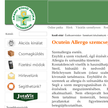
Online patika
Hírek
Vásárlás személyesen
Ren
Keresõ:
Kezdõ oldal
- Érzékszerveinkre
- Szemészeti készítmények
-
Ocutein Allergo szemcs
Szemallergia esetén.
Enyhíti a szem viszkető, égő érzését és
Allergia és szénanátha tüneteire.
Kontaktlencsét viselők is használhatj
Steril, hidratáló és nedvesít
Helichrysum Italicum (olasz szal
kivonatát tartalmazza. Enyhülést és f
szemnek az allergia és szénanátha tün
Segít a szem megnyugtatásában és 
érzésének megszüntetésében. K
alkalmazható. Nem ellenjavallt hom
Nem tartalmaz tiomerzált, benza
javallatokat és figyelmez
betegtájékoztatóban.
Termékkategóriák