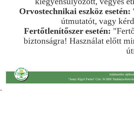
kiegyensúlyozott, vegyes ét
Orvostechnikai eszköz esetén:
útmutatót, vagy kér
Fertőtlenítőszer esetén:
"Fertő
biztonságra! Használat előtt mi
út
Adatkezelési tájékoz
"Arany Kígyó Patika" Cím: H-2800 Tatabánya-Kertváro
.