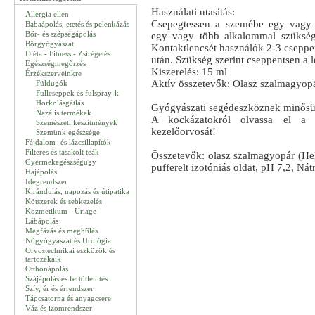
Használati utasítás:
Allergia ellen
Csepegtessen a szemébe egy vagy 
Babaápolás, etetés és pelenkázás
Bőr- és szépségápolás
egy vagy több alkalommal szükség 
Bőrgyógyászat
Kontaktlencsét használók 2-3 cseppet
Diéta - Fitness - Zsírégetés
után. Szükség szerint cseppentsen a l
Egészségmegőrzés
Kiszerelés: 15 ml
Érzékszerveinkre
Aktív összetevők: Olasz szalmagyop
Füldugók
Füllcseppek és fülspray-k
Horkolásgátlás
Gyógyászati segédeszköznek minősül
Nazális termékek
A kockázatokról olvassa el a 
Szemészeti készítmények
kezelőorvosát!
Szemünk egészsége
Fájdalom- és lázcsillapítók
Filteres és tasakolt teák
Összetevők: olasz szalmagyopár (Heli
Gyermekegészségügy
pufferelt izotóniás oldat, pH 7,2, Nát
Hajápolás
Idegrendszer
Kirándulás, napozás és útipatika
Kötszerek és sebkezelés
Kozmetikum - Uriage
Lábápolás
Megfázás és meghűlés
Nőgyógyászat és Urológia
Orvostechnikai eszközök és
tartozékaik
Otthonápolás
Szájápolás és fertőtlenítés
Szív, ér és érrendszer
Tápcsatorna és anyagcsere
Váz és izomrendszer