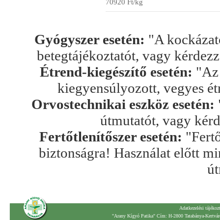
70920 Ft/kg
Gyógyszer esetén:
"A kockázato
betegtájékoztatót, vagy kérdez
Étrend-kiegészítő esetén:
"Az 
kiegyensúlyozott, vegyes ét
Orvostechnikai eszköz esetén:
útmutatót, vagy kér
Fertőtlenítőszer esetén:
"Fertő
biztonságra! Használat előtt mi
út
Adatkezelési tájékoz
"Arany Kígyó Patika" Cím: H-2800 Tatabánya-Kertváro