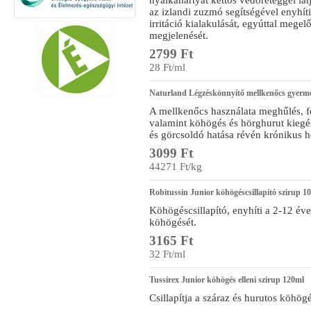
nyálkahártyát kettős védőréteggel lát
az izlandi zuzmó segítségével enyhít
irritáció kialakulását, egyúttal mege
megjelenését.
2799 Ft
28 Ft/ml
Naturland Légzéskönnyítő mellkenőcs gyerm
A mellkenőcs használata meghűlés, fe
valamint köhögés és hörghurut kiegés
és görcsoldó hatása révén krónikus h
3099 Ft
44271 Ft/kg
Robitussin Junior köhögéscsillapító szirup 1
Köhögéscsillapító, enyhíti a 2-12 é
köhögését.
3165 Ft
32 Ft/ml
Tussirex Junior köhögés elleni szirup 120ml
Csillapítja a száraz és hurutos köhögé