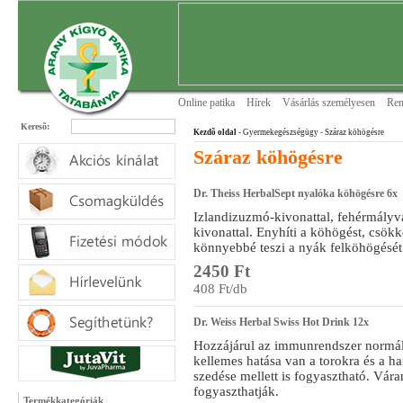
Online patika
Hírek
Vásárlás személyesen
Ren
Keresõ:
Kezdõ oldal
- Gyermekegészségügy
- Száraz köhögésre
Száraz köhögésre
Dr. Theiss HerbalSept nyalóka köhögésre 6x
Izlandizuzmó-kivonattal, fehérmályv
kivonattal. Enyhíti a köhögést, csök
könnyebbé teszi a nyák felköhögését
2450 Ft
408 Ft/db
Dr. Weiss Herbal Swiss Hot Drink 12x
Hozzájárul az immunrendszer normá
kellemes hatása van a torokra és a 
szedése mellett is fogyasztható. Vár
fogyaszthatják.
Termékkategóriák