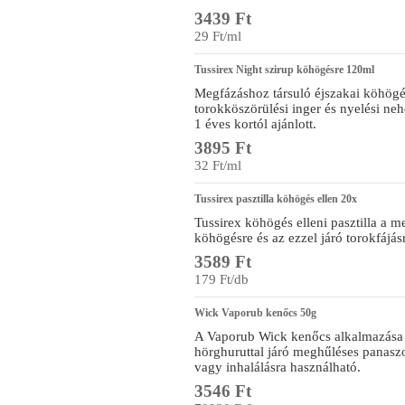
3439 Ft
29 Ft/ml
Tussirex Night szirup köhögésre 120ml
Megfázáshoz társuló éjszakai köhögés
torokköszörülési inger és nyelési ne
1 éves kortól ajánlott.
3895 Ft
32 Ft/ml
Tussirex pasztilla köhögés ellen 20x
Tussirex köhögés elleni pasztilla a m
köhögésre és az ezzel járó torokfájás
3589 Ft
179 Ft/db
Wick Vaporub kenőcs 50g
A Vaporub Wick kenőcs alkalmazása n
hörghuruttal járó meghűléses panaszo
vagy inhalálásra használható.
3546 Ft