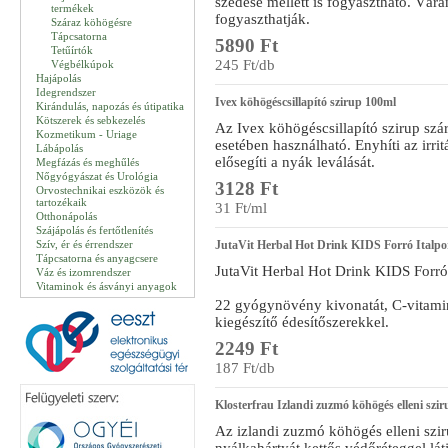
szedése mellett is fogyasztható. Vár
termékek
fogyaszthatják.
Száraz köhögésre
Tápcsatorna
5890 Ft
Tetűírtók
245 Ft/db
Végbélkúpok
Hajápolás
Idegrendszer
Ivex köhögéscsillapító szirup 100ml
Kirándulás, napozás és útipatika
Kötszerek és sebkezelés
Az Ivex köhögéscsillapító szirup sz
Kozmetikum - Uriage
esetében használható. Enyhíti az irrit
Lábápolás
elősegíti a nyák leválását.
Megfázás és meghűlés
Nőgyógyászat és Urológia
3128 Ft
Orvostechnikai eszközök és
tartozékaik
31 Ft/ml
Otthonápolás
Szájápolás és fertőtlenítés
Szív, ér és érrendszer
JutaVit Herbal Hot Drink KIDS Forró Italpo
Tápcsatorna és anyagcsere
JutaVit Herbal Hot Drink KIDS Forró
Váz és izomrendszer
Vitaminok és ásványi anyagok
22 gyógynövény kivonatát, C-vitamint
kiegészítő édesítőszerekkel.
2249 Ft
187 Ft/db
Klosterfrau Izlandi zuzmó köhögés elleni sz
Az izlandi zuzmó köhögés elleni szi