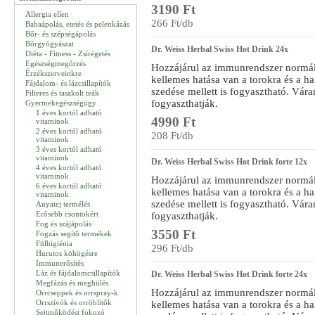
3190 Ft
Allergia ellen
266 Ft/db
Babaápolás, etetés és pelenkázás
Bőr- és szépségápolás
Bőrgyógyászat
Dr. Weiss Herbal Swiss Hot Drink 24x
Diéta - Fitness - Zsírégetés
Egészségmegőrzés
Hozzájárul az immunrendszer normá
Érzékszerveinkre
kellemes hatása van a torokra és a 
Fájdalom- és lázcsillapítók
szedése mellett is fogyasztható. Vár
Filteres és tasakolt teák
fogyaszthatják.
Gyermekegészségügy
1 éves kortól adható
4990 Ft
vitaminok
2 éves kortól adható
208 Ft/db
vitaminok
3 éves kortól adható
vitaminok
Dr. Weiss Herbal Swiss Hot Drink forte 12x
4 éves kortól adható
vitaminok
Hozzájárul az immunrendszer normá
6 éves kortól adható
kellemes hatása van a torokra és a 
vitaminok
szedése mellett is fogyasztható. Vár
Anyatej termélés
Erősebb csontokért
fogyaszthatják.
Fog és szájápolás
3550 Ft
Fogzás segítő termékek
Fülhigiénia
296 Ft/db
Hurutos köhögésre
Immunerősítés
Láz és fájdalomcsillapítók
Dr. Weiss Herbal Swiss Hot Drink forte 24x
Megfázás és meghülés
Hozzájárul az immunrendszer normá
Orrcseppek és orrspray-k
Orrszívók és orröblítők
kellemes hatása van a torokra és a 
Sejtműködést fokozó