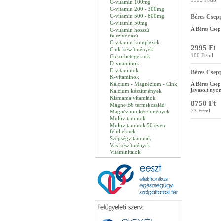
9995 Ft/db
C-vitamin 100mg
C-vitamin 200 - 300mg
C-vitamin 500 - 800mg
Béres Csepp
C-vitamin 50mg
A Béres Csep
C-vitamin hosszú
felszívódású
C-vitamin komplexek
2995 Ft
Cink készítmények
100 Ft/ml
Cukorbetegeknek
D-vitaminok
E-vitaminok
Béres Csep
K-vitaminok
Kálcium - Magnézium - Cink
A Béres Csep
javasolt nyo
Kálcium készítmények
Kismama vitaminok
8750 Ft
Magne B6 termékcsalád
73 Ft/ml
Magnézium készítmények
Multivitaminok
Multivitaminok 50 éven
felülieknek
Szépségvitaminok
Vas készítmények
Vitaminitalok