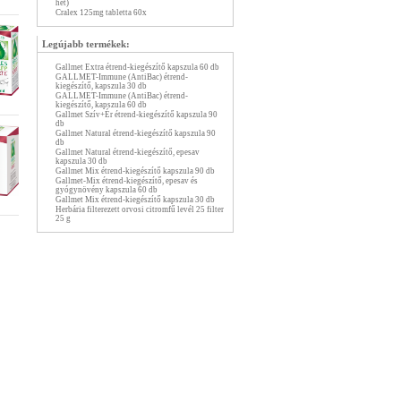
hét)
Cralex 125mg tabletta 60x
Legújabb termékek:
Gallmet Extra étrend-kiegészítő kapszula 60 db
GALLMET-Immune (AntiBac) étrend-
kiegészítő, kapszula 30 db
GALLMET-Immune (AntiBac) étrend-
kiegészítő, kapszula 60 db
Gallmet Szív+Ér étrend-kiegészítő kapszula 90
db
Gallmet Natural étrend-kiegészítő kapszula 90
db
Gallmet Natural étrend-kiegészítő, epesav
kapszula 30 db
Gallmet Mix étrend-kiegészítő kapszula 90 db
Gallmet-Mix étrend-kiegészítő, epesav és
gyógynövény kapszula 60 db
Gallmet Mix étrend-kiegészítő kapszula 30 db
Herbária filterezett orvosi citromfű levél 25 filter
25 g