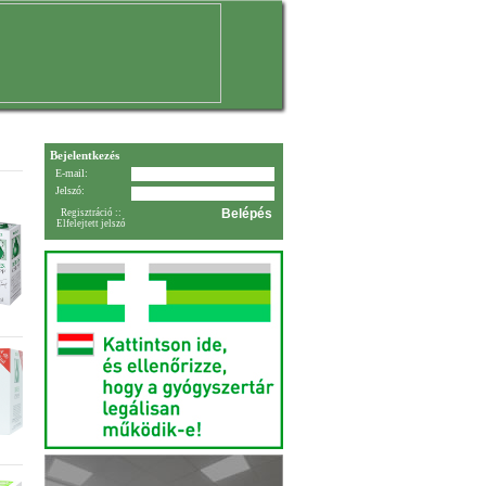
Bejelentkezés
E-mail:
Jelszó:
Regisztráció
::
Elfelejtett jelszó