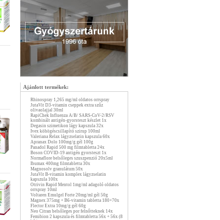
Ajánlott termékek:
Rhinospray 1,265 mg/ml oldatos orrspray
JutaVit D3-vitamin cseppek extra szűz
olivaolajjal 30ml
RapiChek Influenza A/B/ SARS-CoV-2/RSV
kombinált antigén-gyorsteszt készlet 1x
Degasin szimetikon lágy kapszula 32x
Ivex köhögéscsillapító szirup 100ml
Valeriana Relax lágyzselatin kapszula 60x
Apranax Dolo 100mg/g gél 100g
Panadol Rapid 500 mg filmtabletta 24x
Boson COVID-19 antigén gyorsteszt 1x
Normaflore belsőleges szuszpenzió 20x5ml
Ibumax 400mg filmtabletta 30x
Magnosolv granulátum 50x
JutaVit B-vitamin komplex lágyzselatin
kapszula 100x
Otrivin Rapid Mentol 1mg/ml adagoló oldatos
orrspray 10ml
Voltaren Emulgel Forte 20mg/ml gél 50g
Magnex 375mg + B6-vitamin tabletta 180+70x
Flector Extra 10mg/g gél 60g
Neo Citran belsőleges por felnőtteknek 14x
Femibion 2 kapszula és filmtabletta 56x + 56x (8