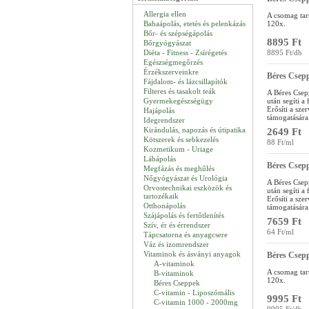
Allergia ellen
A csomag tar
Babaápolás, etetés és pelenkázás
120x.
Bőr- és szépségápolás
8895 Ft
Bőrgyógyászat
Diéta - Fitness - Zsírégetés
8895 Ft/db
Egészségmegőrzés
Érzékszerveinkre
Béres Csep
Fájdalom- és lázcsillapítók
Filteres és tasakolt teák
A Béres Csep
Gyermekegészségügy
után segíti a
Erősíti a sze
Hajápolás
támogatására
Idegrendszer
Kirándulás, napozás és útipatika
2649 Ft
Kötszerek és sebkezelés
88 Ft/ml
Kozmetikum - Uriage
Lábápolás
Béres Csep
Megfázás és meghűlés
Nőgyógyászat és Urológia
A Béres Csep
Orvostechnikai eszközök és
után segíti a
tartozékaik
Erősíti a sze
Otthonápolás
támogatására
Szájápolás és fertőtlenítés
7659 Ft
Szív, ér és érrendszer
64 Ft/ml
Tápcsatorna és anyagcsere
Váz és izomrendszer
Vitaminok és ásványi anyagok
Béres Csep
A-vitaminok
A csomag tar
B-vitaminok
120x.
Béres Cseppek
C-vitamin - Liposzómális
9995 Ft
C-vitamin 1000 - 2000mg