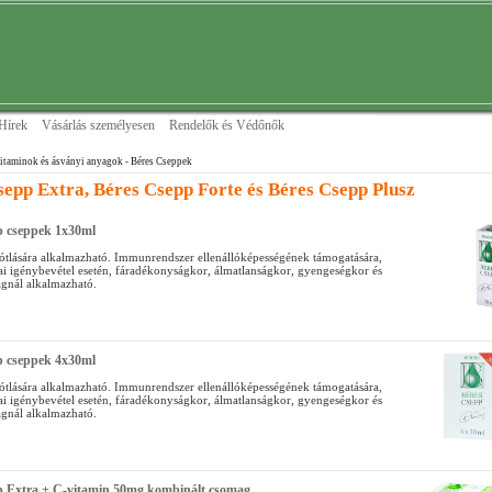
Hírek
Vásárlás személyesen
Rendelők és Védőnők
itaminok és ásványi anyagok
- Béres Cseppek
sepp Extra, Béres Csepp Forte és Béres Csepp Plusz
p cseppek 1x30ml
lására alkalmazható. Immunrendszer ellenállóképességének támogatására,
ikai igénybevétel esetén, fáradékonyságkor, álmatlanságkor, gyengeségkor és
ágnál alkalmazható.
p cseppek 4x30ml
lására alkalmazható. Immunrendszer ellenállóképességének támogatására,
ikai igénybevétel esetén, fáradékonyságkor, álmatlanságkor, gyengeségkor és
ágnál alkalmazható.
p Extra + C-vitamin 50mg kombinált csomag