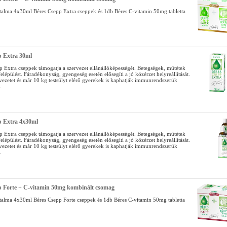
talma 4x30ml Béres Csepp Extra cseppek és 1db Béres C-vitamin 50mg tabletta
p Extra 30ml
p Extra cseppek támogatja a szervezet ellánállóképességét. Betegségek, műtétek
 felépülést. Fáradékonyság, gyengeség esetén elősegíti a jó közérzet helyreállítását.
rvezetet és már 10 kg testsúlyt elérő gyerekek is kaphatják immunrendszerük
.
p Extra 4x30ml
p Extra cseppek támogatja a szervezet ellánállóképességét. Betegségek, műtétek
 felépülést. Fáradékonyság, gyengeség esetén elősegíti a jó közérzet helyreállítását.
rvezetet és már 10 kg testsúlyt elérő gyerekek is kaphatják immunrendszerük
.
p Forte + C-vitamin 50mg kombinált csomag
talma 4x30ml Béres Csepp Forte cseppek és 1db Béres C-vitamin 50mg tabletta