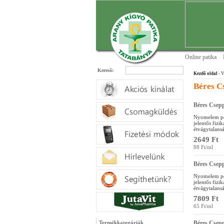
Online patika
Keresõ:
Kezdõ oldal
- V
Béres C
Béres Csep
Nyomelem pót
jelentős fiz
étvágytalans
2649 Ft
88 Ft/ml
Béres Csep
Nyomelem pót
jelentős fiz
étvágytalans
7809 Ft
65 Ft/ml
Termékkategóriák
Béres Csep