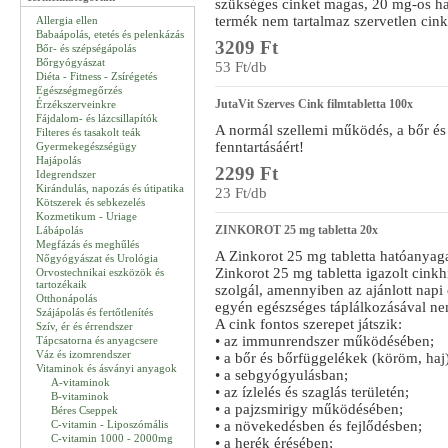
szükséges cinket magas, 20 mg-os 
termék nem tartalmaz szervetlen cink 
Allergia ellen
Babaápolás, etetés és pelenkázás
3209 Ft
Bőr- és szépségápolás
Bőrgyógyászat
53 Ft/db
Diéta - Fitness - Zsírégetés
Egészségmegőrzés
JutaVit Szerves Cink filmtabletta 100x
Érzékszerveinkre
Fájdalom- és lázcsillapítók
A normál szellemi működés, a bőr és
Filteres és tasakolt teák
fenntartásáért!
Gyermekegészségügy
Hajápolás
2299 Ft
Idegrendszer
Kirándulás, napozás és útipatika
23 Ft/db
Kötszerek és sebkezelés
Kozmetikum - Uriage
ZINKOROT 25 mg tabletta 20x
Lábápolás
Megfázás és meghűlés
A Zinkorot 25 mg tabletta hatóanyaga 
Nőgyógyászat és Urológia
Zinkorot 25 mg tabletta igazolt cinkh
Orvostechnikai eszközök és
tartozékaik
szolgál, amennyiben az ajánlott napi
Otthonápolás
egyén egészséges táplálkozásával nem
Szájápolás és fertőtlenítés
A cink fontos szerepet játszik:
Szív, ér és érrendszer
• az immunrendszer működésében;
Tápcsatorna és anyagcsere
Váz és izomrendszer
• a bőr és bőrfüggelékek (köröm, ha
Vitaminok és ásványi anyagok
• a sebgyógyulásban;
A-vitaminok
• az ízlelés és szaglás területén;
B-vitaminok
• a pajzsmirigy működésében;
Béres Cseppek
C-vitamin - Liposzómális
• a növekedésben és fejlődésben;
C-vitamin 1000 - 2000mg
• a herék érésében;