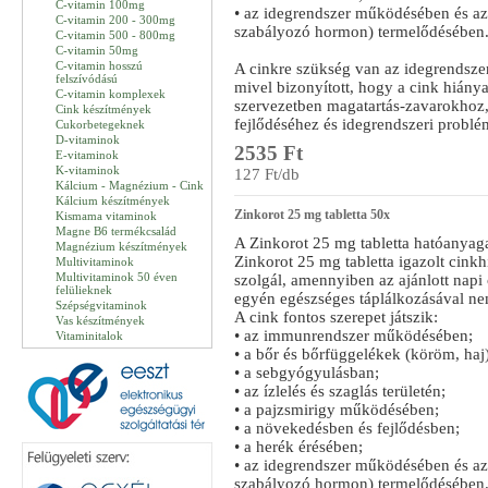
C-vitamin 100mg
• az idegrendszer működésében és az 
C-vitamin 200 - 300mg
szabályozó hormon) termelődésében
C-vitamin 500 - 800mg
C-vitamin 50mg
C-vitamin hosszú
A cinkre szükség van az idegrendsze
felszívódású
mivel bizonyított, hogy a cink hiány
C-vitamin komplexek
szervezetben magatartás-zavarokhoz,
Cink készítmények
fejlődéséhez és idegrendszeri probl
Cukorbetegeknek
D-vitaminok
2535 Ft
E-vitaminok
K-vitaminok
127 Ft/db
Kálcium - Magnézium - Cink
Kálcium készítmények
Zinkorot 25 mg tabletta 50x
Kismama vitaminok
Magne B6 termékcsalád
A Zinkorot 25 mg tabletta hatóanyaga 
Magnézium készítmények
Zinkorot 25 mg tabletta igazolt cinkh
Multivitaminok
Multivitaminok 50 éven
szolgál, amennyiben az ajánlott napi
felülieknek
egyén egészséges táplálkozásával nem
Szépségvitaminok
A cink fontos szerepet játszik:
Vas készítmények
• az immunrendszer működésében;
Vitaminitalok
• a bőr és bőrfüggelékek (köröm, ha
• a sebgyógyulásban;
• az ízlelés és szaglás területén;
• a pajzsmirigy működésében;
• a növekedésben és fejlődésben;
• a herék érésében;
• az idegrendszer működésében és az 
szabályozó hormon) termelődésében