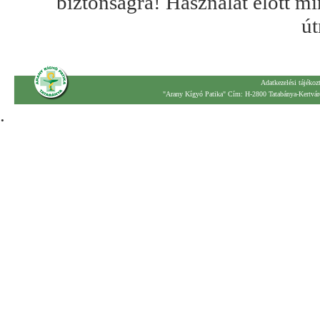
biztonságra! Használat előtt mi
út
Adatkezelési tájékoz
"Arany Kígyó Patika" Cím: H-2800 Tatabánya-Kertváro
.