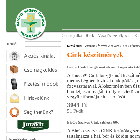
Online patika
Hírek
Vásárlás személyesen
Ren
Keresõ:
Kezdõ oldal
- Vitaminok és ásványi anyagok
- Cink készítm
Cink készítmények
BioCo Cink-biszglicinát étrend-kiegészítő tabl
A BioCo® Cink-biszglicinát készítm
mennyiségben biztosít cink pótlást, m
fogyasztásával. A készítményben új 
ban teljesen reagált (fully reacted) ci
vegyületformájú cink pótlását.
3049 Ft
51 Ft/db
BioCo Szerves Cink tabletta 60x
A BioCo szerves CINK kizárólag szer
tartalmazza a haj, bőr és köröm norm
Termékkategóriák