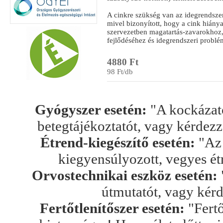
A cinkre szükség van az idegrendsze
mivel bizonyított, hogy a cink hiány
szervezetben magatartás-zavarokhoz,
fejlődéséhez és idegrendszeri probl
4880 Ft
98 Ft/db
Gyógyszer esetén:
"A kockázato
betegtájékoztatót, vagy kérdez
Étrend-kiegészítő esetén:
"Az 
kiegyensúlyozott, vegyes ét
Orvostechnikai eszköz esetén:
útmutatót, vagy kér
Fertőtlenítőszer esetén:
"Fertő