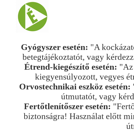
Gyógyszer esetén:
"A kockázato
betegtájékoztatót, vagy kérdez
Étrend-kiegészítő esetén:
"Az 
kiegyensúlyozott, vegyes ét
Orvostechnikai eszköz esetén:
útmutatót, vagy kér
Fertőtlenítőszer esetén:
"Fertő
biztonságra! Használat előtt mi
út