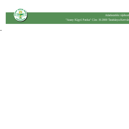
Adatkezelési tájékoz
"Arany Kígyó Patika" Cím: H-2800 Tatabánya-Kertváro
.