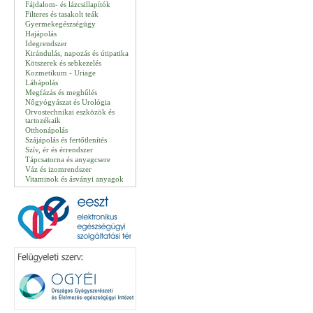
Fájdalom- és lázcsillapítók
Filteres és tasakolt teák
Gyermekegészségügy
Hajápolás
Idegrendszer
Kirándulás, napozás és útipatika
Kötszerek és sebkezelés
Kozmetikum - Uriage
Lábápolás
Megfázás és meghűlés
Nőgyógyászat és Urológia
Orvostechnikai eszközök és
tartozékaik
Otthonápolás
Szájápolás és fertőtlenítés
Szív, ér és érrendszer
Tápcsatorna és anyagcsere
Váz és izomrendszer
Vitaminok és ásványi anyagok