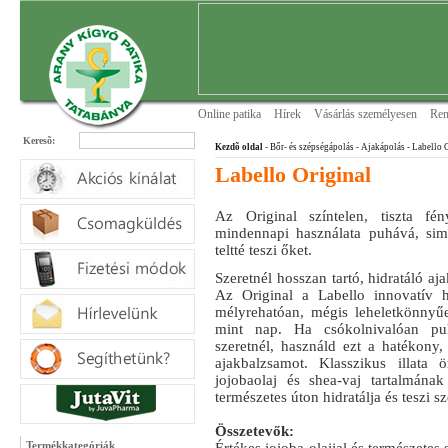
Online patika
Hírek
Vásárlás személyesen
Ren
Keresõ:
Kezdõ oldal
- Bőr- és szépségápolás
- Ajakápolás
- Labello 
Labello Original
Az Original színtelen, tiszta fé
mindennapi használata puhává, sim
teltté teszi őket.
Szeretnél hosszan tartó, hidratáló a
Az Original a Labello innovatív hi
mélyrehatóan, mégis leheletkönnyűe
mint nap. Ha csókolnivalóan pu
szeretnél, használd ezt a hatékony,
ajakbalzsamot. Klasszikus illata
jojobaolaj és shea-vaj tartalmána
természetes úton hidratálja és teszi s
Összetevők:
Termékkategóriák