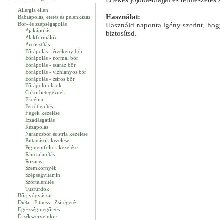
Értékes jojoba-olajjal és természetes 
Allergia ellen
Használat:
Babaápolás, etetés és pelenkázás
Bőr- és szépségápolás
Használd naponta igény szerint, hogy
Ajakápolás
biztosítsd.
Alakformálók
Arctisztítás
Bőrápolás - érzékeny bőr
Bőrápolás - normál bőr
Bőrápolás - száraz bőr
Bőrápolás - vízhiányos bőr
Bőrápolás - zsíros bőr
Bőrápoló olajok
Cukorbetegeknek
Ekcéma
Fertőtlenítés
Hegek kezelése
Izzadásgátlás
Kézápolás
Narancsbőr és stria kezelése
Pattanások kezelése
Pigmentfoltok kezelése
Ránctalanítás
Rozacea
Szemkörnyék
Szépségvitamin
Szőrtelenítés
Tusfürdők
Bőrgyógyászat
Diéta - Fitness - Zsírégetés
Egészségmegőrzés
Érzékszerveinkre