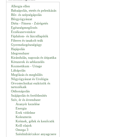
Allergia ellen
Babaápolás, etetés és pelenkázás
Bőr- és szépségápolás
Bőrgyógyászat
Diéta - Fitness - Zsírégetés
Egészségmegőrzés
Érzékszerveinkre
Fájdalom- és lázcsillapítók
Filteres és tasakolt teák
Gyermekegészségügy
Hajápolás
Idegrendszer
Kirándulás, napozás és útipatika
Kötszerek és sebkezelés
Kozmetikum - Uriage
Lábápolás
Megfázás és meghűlés
Nőgyógyászat és Urológia
Orvostechnikai eszközök és
tartozékaik
Otthonápolás
Szájápolás és fertőtlenítés
Szív, ér és érrendszer
Aranyér kezelése
Energia
Erek védelme
Koleszterin
Krémek, gélek és kenőcsök
Krill olajok
Omega 3
Szénhidrát/cukor anyagcsere