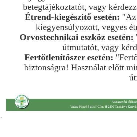
betegtájékoztatót, vagy kérdez
Étrend-kiegészítő esetén:
"Az 
kiegyensúlyozott, vegyes ét
Orvostechnikai eszköz esetén:
útmutatót, vagy kér
Fertőtlenítőszer esetén:
"Fertő
biztonságra! Használat előtt mi
út
Adatkezelési tájékoz
"Arany Kígyó Patika" Cím: H-2800 Tatabánya-Kertváro
.