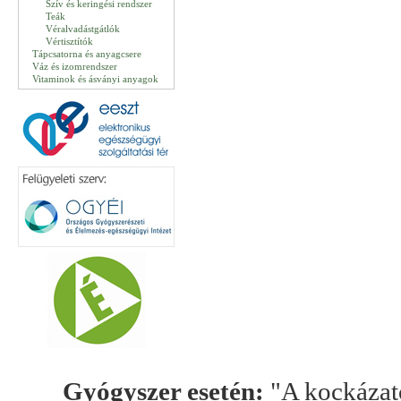
Szív és keringési rendszer
Teák
Véralvadástgátlók
Vértisztítók
Tápcsatorna és anyagcsere
Váz és izomrendszer
Vitaminok és ásványi anyagok
Gyógyszer esetén:
"A kockázato