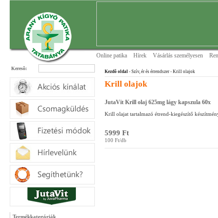
Online patika
Hírek
Vásárlás személyesen
Ren
Keresõ:
Kezdõ oldal
- Szív, ér és érrendszer
- Krill olajok
Krill olajok
JutaVit Krill olaj 625mg lágy kapszula 60x
Krill olajat tartalmazó étrend-kiegészítő készítmén
5999 Ft
100 Ft/db
Termékkategóriák