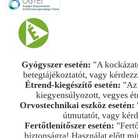
Gyógyszer esetén:
"A kockázato
betegtájékoztatót, vagy kérdez
Étrend-kiegészítő esetén:
"Az 
kiegyensúlyozott, vegyes ét
Orvostechnikai eszköz esetén:
útmutatót, vagy kér
Fertőtlenítőszer esetén:
"Fertő
biztonságra! Használat előtt mi