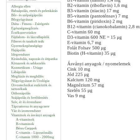
B1-vitamin (tiamin) 1,4 mg
B2-vitamin (riboflavin) 1,6 mg
Allergia ellen
B3-vitamin (niacin) 17 mg
Babaápolás, etetés és pelenkázás
Bőr- és szépségápolás
B5-vitamin (pantoténsav) 7 mg
Bőrgyógyászat
B6-vitamin (piridoxin) 2 mg
Diéta - Fitness - Zsírégetés
B12-vitamin (cianokobalamin) 2,8 
Egészségmegőrzés
C-vitamin 60 mg
Érzékszerveinkre
D3-vitamin 600 NE = 15 μg
Fájdalom- és lázcsillapítók
Filteres és tasakolt teák
E-vitamin 6,7 mg
Gyermekegészségügy
Folát Folsav 500 μg
Hajápolás
Biotin (H-vitamin) 35 μg
Idegrendszer
Kirándulás, napozás és útipatika
Kötszerek és sebkezelés
Ásványi anyagok / nyomelemek
Kozmetikum - Uriage
Cink 10 mg
Lábápolás
Jód 225 μg
Megfázás és meghűlés
Kalcium 120 mg
Nőgyógyászat és Urológia
Magnézium 57 mg
Orvostechnikai eszközök és
tartozékaik
Szelén 55 μg
Otthonápolás
Vas 9 mg
Szájápolás és fertőtlenítés
Szív, ér és érrendszer
Tápcsatorna és anyagcsere
Váz és izomrendszer
Vitaminok és ásványi anyagok
A-vitaminok
B-vitaminok
Béres Cseppek
C-vitamin - Liposzómális
C-vitamin 1000 - 2000mg