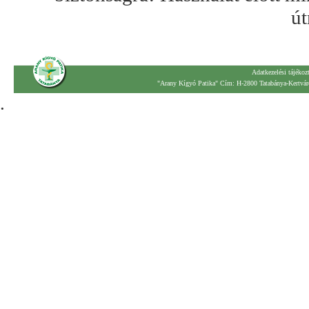
út
Adatkezelési tájékoz
"Arany Kígyó Patika" Cím: H-2800 Tatabánya-Kertváro
.