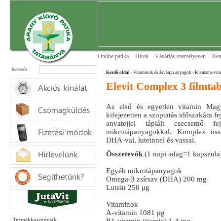
Online patika
Hírek
Vásárlás személyesen
Ren
Keresõ:
Kezdõ oldal
- Vitaminok és ásványi anyagok
- Kismama vit
Elevit Complex 3 filmtab
Az első és egyetlen vitamin Magy
kifejezetten a szoptatás időszakára fej
anyatejjel táplált csecsemő fej
mikrotápanyagokkal. Komplex össz
DHA-val, luteinnel és vassal.
Összetevők
(1 napi adag=1 kapszula
Egyéb mikrotápanyagok
Omega-3 zsírsav (DHA) 200 mg
Lutein 250 μg
Vitaminok
A-vitamin 1081 μg
Termékkategóriák