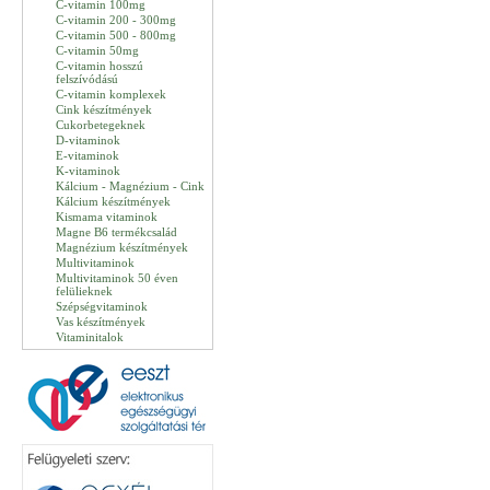
C-vitamin 100mg
C-vitamin 200 - 300mg
C-vitamin 500 - 800mg
C-vitamin 50mg
C-vitamin hosszú
felszívódású
C-vitamin komplexek
Cink készítmények
Cukorbetegeknek
D-vitaminok
E-vitaminok
K-vitaminok
Kálcium - Magnézium - Cink
Kálcium készítmények
Kismama vitaminok
Magne B6 termékcsalád
Magnézium készítmények
Multivitaminok
Multivitaminok 50 éven
felülieknek
Szépségvitaminok
Vas készítmények
Vitaminitalok