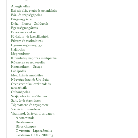
Allergia ellen
Babaápolás, etetés és pelenkázás
Bőr- és szépségápolás
Bőrgyógyászat
Diéta - Fitness - Zsírégetés
Egészségmegőrzés
Érzékszerveinkre
Fájdalom- és lázcsillapítók
Filteres és tasakolt teák
Gyermekegészségügy
Hajápolás
Idegrendszer
Kirándulás, napozás és útipatika
Kötszerek és sebkezelés
Kozmetikum - Uriage
Lábápolás
Megfázás és meghűlés
Nőgyógyászat és Urológia
Orvostechnikai eszközök és
tartozékaik
Otthonápolás
Szájápolás és fertőtlenítés
Szív, ér és érrendszer
Tápcsatorna és anyagcsere
Váz és izomrendszer
Vitaminok és ásványi anyagok
A-vitaminok
B-vitaminok
Béres Cseppek
C-vitamin - Liposzómális
C-vitamin 1000 - 2000mg