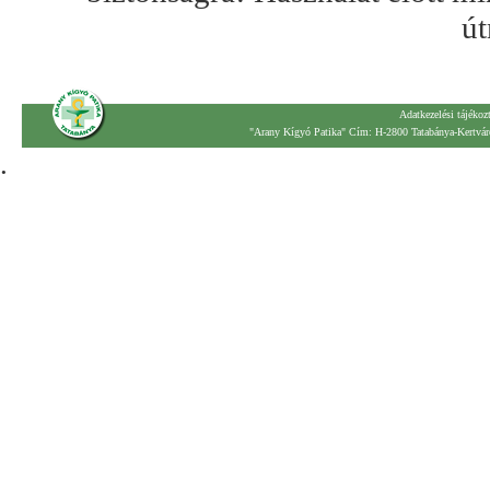
út
Adatkezelési tájékoz
"Arany Kígyó Patika" Cím: H-2800 Tatabánya-Kertváro
.