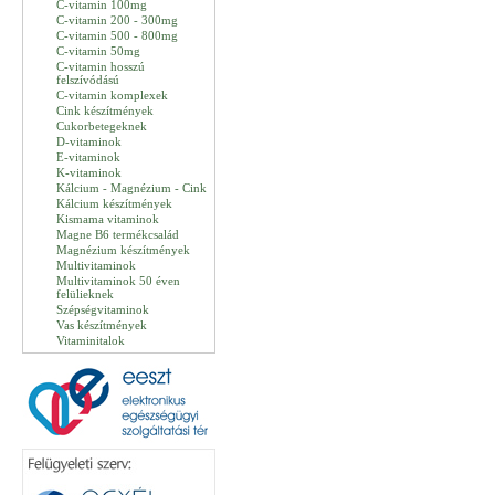
C-vitamin 100mg
C-vitamin 200 - 300mg
C-vitamin 500 - 800mg
C-vitamin 50mg
C-vitamin hosszú
felszívódású
C-vitamin komplexek
Cink készítmények
Cukorbetegeknek
D-vitaminok
E-vitaminok
K-vitaminok
Kálcium - Magnézium - Cink
Kálcium készítmények
Kismama vitaminok
Magne B6 termékcsalád
Magnézium készítmények
Multivitaminok
Multivitaminok 50 éven
felülieknek
Szépségvitaminok
Vas készítmények
Vitaminitalok