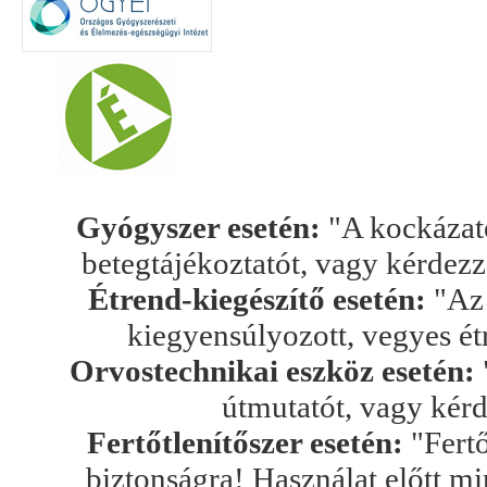
Gyógyszer esetén:
"A kockázato
betegtájékoztatót, vagy kérdez
Étrend-kiegészítő esetén:
"Az 
kiegyensúlyozott, vegyes ét
Orvostechnikai eszköz esetén:
útmutatót, vagy kér
Fertőtlenítőszer esetén:
"Fertő
biztonságra! Használat előtt mi