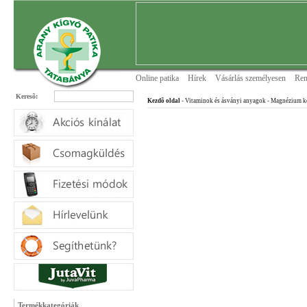
Online patika
Hírek
Vásárlás személyesen
Ren
Keresõ:
Kezdõ oldal
- Vitaminok és ásványi anyagok
- Magnézium k
Termékkategóriák