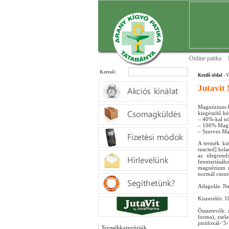
Online patika
Keresõ:
Kezdõ oldal
- V
Jutavit
Magnézium-b
kiegészítő ké
– 40%-kal n
– 100% Magn
– Szerves M
A termék kizá
reacted] kel
az idegrend
fenntartásá
magnézium r
normál csonto
Adagolás: Na
Kiszerelés: 
Összetevők: m
forma), zsel
piridoxál-‘5-
Termékkategóriák