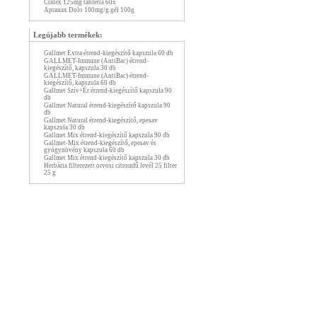
Cralex 125mg tabletta 60x
Apranax Dolo 100mg/g gél 100g
Legújabb termékek:
Gallmet Extra étrend-kiegészítő kapszula 60 db
GALLMET-Immune (AntiBac) étrend-
kiegészítő, kapszula 30 db
GALLMET-Immune (AntiBac) étrend-
kiegészítő, kapszula 60 db
Gallmet Szív+Ér étrend-kiegészítő kapszula 90
db
Gallmet Natural étrend-kiegészítő kapszula 90
db
Gallmet Natural étrend-kiegészítő, epesav
kapszula 30 db
Gallmet Mix étrend-kiegészítő kapszula 90 db
Gallmet-Mix étrend-kiegészítő, epesav és
gyógynövény kapszula 60 db
Gallmet Mix étrend-kiegészítő kapszula 30 db
Herbária filterezett orvosi citromfű levél 25 filter
25 g