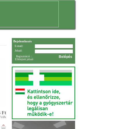
Bejelentkezés
E-mail:
Jelszó:
Regisztráció
::
Elfelejtett jelszó
 Ft
Ft/db