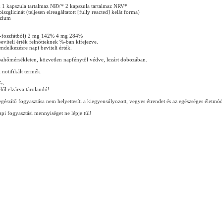
1 kapszula tartalmaz NRV* 2 kapszula tartalmaz NRV*
zglicinát (teljesen elreagáltatott [fully reacted] kelát forma)
zium
5-foszfátból) 2 mg 142% 4 mg 284%
viteli érték felnőtteknek %-ban kifejezve.
ndelkezésre napi beviteli érték.
bahőmérsékleten, közvetlen napfénytől védve, lezárt dobozában.
notifikált termék.
és:
ől elzárva tárolandó!
gészítő fogyasztása nem helyettesíti a kiegyensúlyozott, vegyes étrendet és az egészséges életmó
api fogyasztási mennyiséget ne lépje túl!