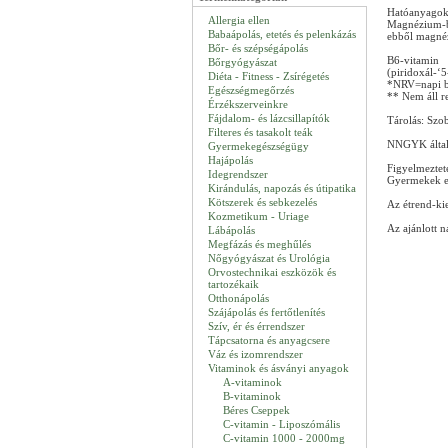
Hatóanyagok 
Allergia ellen
Magnézium-bis
Babaápolás, etetés és pelenkázás
ebből magné
Bőr- és szépségápolás
B6-vitamin
Bőrgyógyászat
(piridoxál-‘
Diéta - Fitness - Zsírégetés
*NRV=napi be
Egészségmegőrzés
** Nem áll re
Érzékszerveinkre
Fájdalom- és lázcsillapítók
Tárolás: Szo
Filteres és tasakolt teák
NNGYK által 
Gyermekegészségügy
Hajápolás
Figyelmeztet
Idegrendszer
Gyermekek el
Kirándulás, napozás és útipatika
Kötszerek és sebkezelés
Az étrend-kie
Kozmetikum - Uriage
Az ajánlott n
Lábápolás
Megfázás és meghűlés
Nőgyógyászat és Urológia
Orvostechnikai eszközök és
tartozékaik
Otthonápolás
Szájápolás és fertőtlenítés
Szív, ér és érrendszer
Tápcsatorna és anyagcsere
Váz és izomrendszer
Vitaminok és ásványi anyagok
A-vitaminok
B-vitaminok
Béres Cseppek
C-vitamin - Liposzómális
C-vitamin 1000 - 2000mg