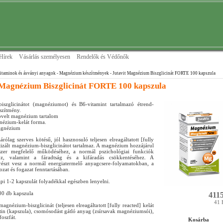
Hírek
Vásárlás személyesen
Rendelők és Védőnők
itaminok és ásványi anyagok
- Magnézium készítmények
- Jutavit Magnézium Biszglicinát FORTE 100 kapszula
 Magnézium Biszglicinát FORTE 100 kapszula
iszglicinátot (magnéziumot) és B6-vitamint tartalmazó étrend-
szítmény.
övelt magnézium tartalom
ézium-kelát forma.
agnézium
rólag szerves kötésű, jól hasznosuló teljesen elreagáltatott [fully
atizált magnézium-biszglicinátot tartalmaz. A magnézium hozzájárul
szer megfelelő működéséhez, a normál pszichológiai funkciók
hoz, valamint a fáradtság és a kifáradás csökkentéséhez. A
észt vesz a normál energiatermelő anyagcsere-folyamatokban, a
zat és fogazat fenntartásában.
pi 1-2 kapszulát folyadékkal egészben lenyelni.
100 db kapszula
4115
41 
agnézium-biszglicinát (teljesen elreagáltatott [fully reacted] kelát
atin (kapszula), csomósodást gátló anyag (zsírsavak magnéziumsói),
foszfát.
Kosárba