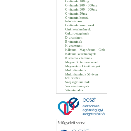
C-vitamin 100mg
C-vitamin 200 - 300mg
C-vitamin 500 - 800mg
C-vitamin 50mg
C-vitamin hosszú
felszívódású
C-vitamin komplexek
Cink készítmények
Cukorbetegeknek
D-vitaminok
E-vitaminok
K-vitaminok
Kálcium - Magnézium - Cink
Kálcium készítmények
Kismama vitaminok
Magne B6 termékcsalád
Magnézium készítmények
Multivitaminok
Multivitaminok 50 éven
felülieknek
Szépségvitaminok
Vas készítmények
Vitaminitalok