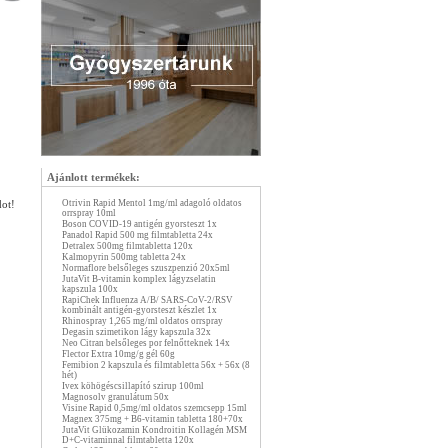
Ajánlott termékek:
dot!
Otrivin Rapid Mentol 1mg/ml adagoló oldatos
orrspray 10ml
Boson COVID-19 antigén gyorsteszt 1x
Panadol Rapid 500 mg filmtabletta 24x
Detralex 500mg filmtabletta 120x
Kalmopyrin 500mg tabletta 24x
Normaflore belsőleges szuszpenzió 20x5ml
JutaVit B-vitamin komplex lágyzselatin
kapszula 100x
RapiChek Influenza A/B/ SARS-CoV-2/RSV
kombinált antigén-gyorsteszt készlet 1x
Rhinospray 1,265 mg/ml oldatos orrspray
Degasin szimetikon lágy kapszula 32x
Neo Citran belsőleges por felnőtteknek 14x
Flector Extra 10mg/g gél 60g
Femibion 2 kapszula és filmtabletta 56x + 56x (8
hét)
Ivex köhögéscsillapító szirup 100ml
Magnosolv granulátum 50x
Visine Rapid 0,5mg/ml oldatos szemcsepp 15ml
Magnex 375mg + B6-vitamin tabletta 180+70x
JutaVit Glükozamin Kondroitin Kollagén MSM
D+C-vitaminnal filmtabletta 120x