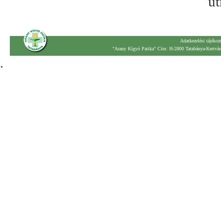
út
Adatkezelési tájékoz
"Arany Kígyó Patika" Cím: H-2800 Tatabánya-Kertváro
.