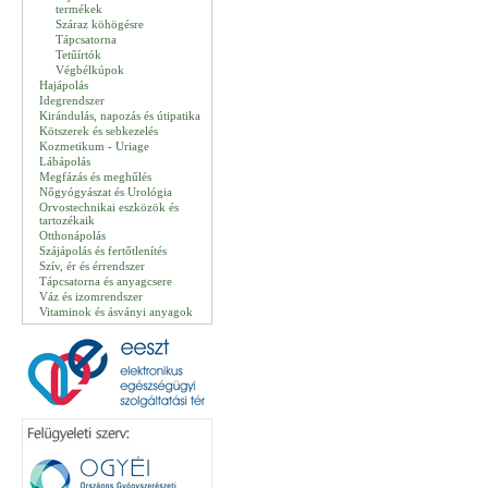
termékek
Száraz köhögésre
Tápcsatorna
Tetűírtók
Végbélkúpok
Hajápolás
Idegrendszer
Kirándulás, napozás és útipatika
Kötszerek és sebkezelés
Kozmetikum - Uriage
Lábápolás
Megfázás és meghűlés
Nőgyógyászat és Urológia
Orvostechnikai eszközök és
tartozékaik
Otthonápolás
Szájápolás és fertőtlenítés
Szív, ér és érrendszer
Tápcsatorna és anyagcsere
Váz és izomrendszer
Vitaminok és ásványi anyagok