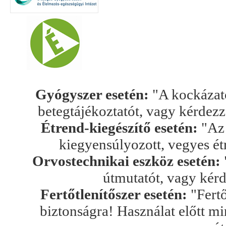
Gyógyszer esetén:
"A kockázato
betegtájékoztatót, vagy kérdez
Étrend-kiegészítő esetén:
"Az 
kiegyensúlyozott, vegyes ét
Orvostechnikai eszköz esetén:
útmutatót, vagy kér
Fertőtlenítőszer esetén:
"Fertő
biztonságra! Használat előtt mi