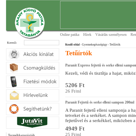
Online patika
Hírek
Vásárlás személyesen
Ren
Keresõ:
Kezdõ oldal
- Gyermekegészségügy
- Tetűírtók
Tetűírtók
Paranit Express fejtetű és serke elleni sampo
Kezeli, védi és tisztítja a hajat, mik
5206 Ft
26 Ft/ml
Paranit Fejtetű és serke elleni sampon 200ml
A Paranit fejtetű elleni samponja a ha
tetveket és a serkéket. A sampon min
fejtetűvel és a serkékkel, miközben a ha
4949 Ft
25 Ft/ml
Termékkategóriák