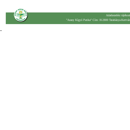
Adatkezelési tájékoz
"Arany Kígyó Patika" Cím: H-2800 Tatabánya-Kertváro
.