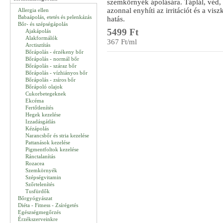
szemkörnyék ápolására. Táplál, véd, 
azonnal enyhíti az irritációt és a visz
Allergia ellen
Babaápolás, etetés és pelenkázás
hatás.
Bőr- és szépségápolás
5499 Ft
Ajakápolás
Alakformálók
367 Ft/ml
Arctisztítás
Bőrápolás - érzékeny bőr
Bőrápolás - normál bőr
Bőrápolás - száraz bőr
Bőrápolás - vízhiányos bőr
Bőrápolás - zsíros bőr
Bőrápoló olajok
Cukorbetegeknek
Ekcéma
Fertőtlenítés
Hegek kezelése
Izzadásgátlás
Kézápolás
Narancsbőr és stria kezelése
Pattanások kezelése
Pigmentfoltok kezelése
Ránctalanítás
Rozacea
Szemkörnyék
Szépségvitamin
Szőrtelenítés
Tusfürdők
Bőrgyógyászat
Diéta - Fitness - Zsírégetés
Egészségmegőrzés
Érzékszerveinkre