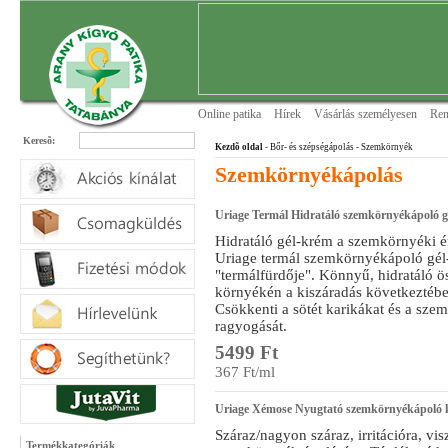
Online patika
Hírek
Vásárlás személyesen
Ren
Keresõ:
Kezdõ oldal
- Bőr- és szépségápolás
- Szemkörnyék
Szemkörnyékápolás
Uriage Termál Hidratáló szemkörnyékápoló 
Hidratáló gél-krém a szemkörnyéki é
Uriage termál szemkörnyékápoló gél
"termálfürdője". Könnyű, hidratáló ö
környékén a kiszáradás következtébe
Csökkenti a sötét karikákat és a szem
ragyogását.
5499 Ft
367 Ft/ml
Uriage Xémose Nyugtató szemkörnyékápoló k
Száraz/nagyon száraz, irritációra, vi
Termékkategóriák