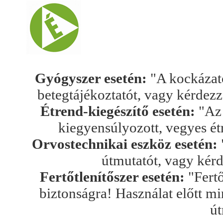
Gyógyszer esetén:
"A kockázato
betegtájékoztatót, vagy kérdez
Étrend-kiegészítő esetén:
"Az 
kiegyensúlyozott, vegyes ét
Orvostechnikai eszköz esetén:
útmutatót, vagy kér
Fertőtlenítőszer esetén:
"Fertő
biztonságra! Használat előtt mi
út