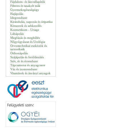
Fájdalom- és lázcsillapítók
Filteres és tasakolt teák
Gyermekegészségügy
Hajápolás
Idegrendszer
Kirándulás, napozás és útipatika
Kötszerek és sebkezelés
Kozmetikum - Uriage
Lábápolás
Megfázás és meghűlés
Nőgyógyászat és Urológia
Orvostechnikai eszközök és
tartozékaik
Otthonápolás
Szájápolás és fertőtlenítés
Szív, ér és érrendszer
Tápcsatorna és anyagcsere
Váz és izomrendszer
Vitaminok és ásványi anyagok