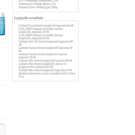
D+C-vitaminnal filmtabletta 120x
Kalmopyrin 500mg tabletta 24x
Apranax Dolo 100mg/g gél 100g
Legújabb termékek:
Gallmet Extra étrend-kiegészítő kapszula 60 db
GALLMET-Immune (AntiBac) étrend-
kiegészítő, kapszula 30 db
GALLMET-Immune (AntiBac) étrend-
kiegészítő, kapszula 60 db
Gallmet Szív+Ér étrend-kiegészítő kapszula 90
db
Gallmet Natural étrend-kiegészítő kapszula 90
db
Gallmet Natural étrend-kiegészítő, epesav
kapszula 30 db
Gallmet Mix étrend-kiegészítő kapszula 90 db
Gallmet-Mix étrend-kiegészítő, epesav és
gyógynövény kapszula 60 db
Gallmet Mix étrend-kiegészítő kapszula 30 db
Herbária filterezett orvosi citromfű levél 25 filter
25 g