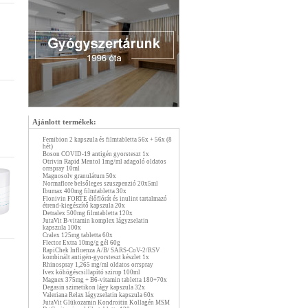
Ajánlott termékek:
Femibion 2 kapszula és filmtabletta 56x + 56x (8
hét)
Boson COVID-19 antigén gyorsteszt 1x
Otrivin Rapid Mentol 1mg/ml adagoló oldatos
orrspray 10ml
Magnosolv granulátum 50x
Normaflore belsőleges szuszpenzió 20x5ml
Ibumax 400mg filmtabletta 30x
Flonivin FORTE élőflórát és inulint tartalmazó
étrend-kiegészítő kapszula 20x
Detralex 500mg filmtabletta 120x
JutaVit B-vitamin komplex lágyzselatin
kapszula 100x
Cralex 125mg tabletta 60x
Flector Extra 10mg/g gél 60g
RapiChek Influenza A/B/ SARS-CoV-2/RSV
kombinált antigén-gyorsteszt készlet 1x
Rhinospray 1,265 mg/ml oldatos orrspray
Ivex köhögéscsillapító szirup 100ml
Magnex 375mg + B6-vitamin tabletta 180+70x
Degasin szimetikon lágy kapszula 32x
Valeriana Relax lágyzselatin kapszula 60x
JutaVit Glükozamin Kondroitin Kollagén MSM