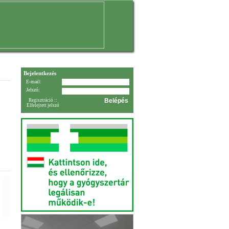
Bejelentkezés
E-mail:
Jelszó:
Regisztráció
::
Elfelejtett jelszó