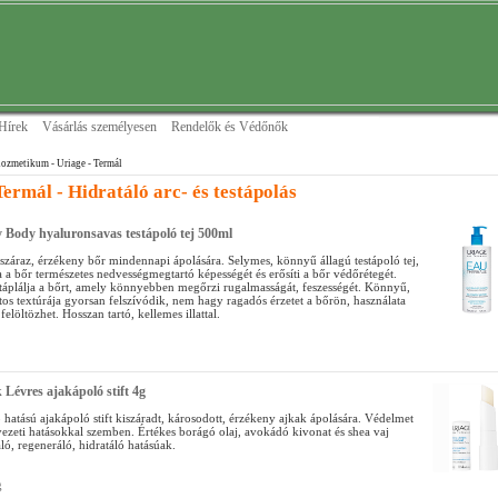
Hírek
Vásárlás személyesen
Rendelők és Védőnők
ozmetikum - Uriage
- Termál
ermál - Hidratáló arc- és testápolás
y Body hyaluronsavas testápoló tej 500ml
 száraz, érzékeny bőr mindennapi ápolására. Selymes, könnyű állagú testápoló tej,
 a bőr természetes nedvességmegtartó képességét és erősíti a bőr védőrétegét.
s táplálja a bőrt, amely könnyebben megőrzi rugalmasságát, feszességét. Könnyű,
os textúrája gyorsan felszívódik, nem hagy ragadós érzetet a bőrön, használata
felöltözhet. Hosszan tartó, kellemes illattal.
 Lévres ajakápoló stift 4g
 hatású ajakápoló stift kiszáradt, károsodott, érzékeny ajkak ápolására. Védelmet
yezeti hatásokkal szemben. Értékes borágó olaj, avokádó kivonat és shea vaj
áló, regeneráló, hidratáló hatásúak.
g