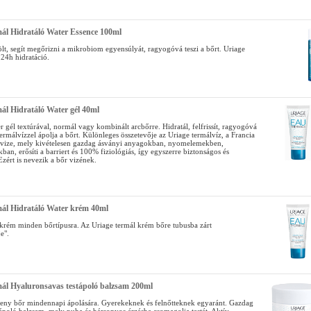
ál Hidratáló Water Essence 100ml
tölt, segít megőrizni a mikrobiom egyensúlyát, ragyogóvá teszi a bőrt. Uriage
 24h hidratáció.
ál Hidratáló Water gél 40ml
gél textúrával, normál vagy kombinált arcbőrre. Hidratál, felfrissít, ragyogóvá
termálvízzel ápolja a bőrt. Különleges összetevője az Uriage termálvíz, a Francia
vize, mely kivételesen gazdag ásványi anyagokban, nyomelemekben,
ban, erősíti a barriert és 100% fiziológiás, így egyszerre biztonságos és
Ezért is nevezik a bőr vizének.
mál Hidratáló Water krém 40ml
ckrém minden bőrtípusra. Az Uriage termál krém bőre tubusba zárt
e".
ál Hyaluronsavas testápoló balzsam 200ml
keny bőr mindennapi ápolására. Gyerekeknek és felnőtteknek egyaránt. Gazdag