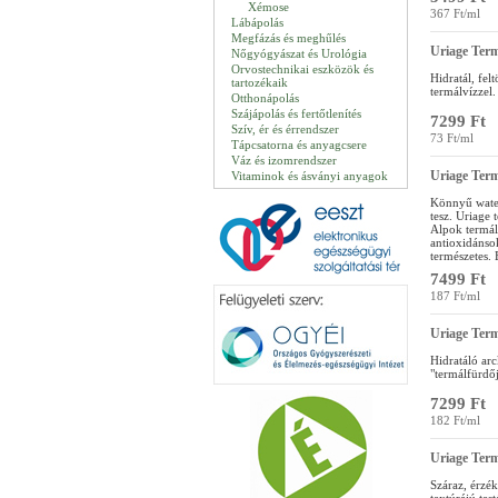
Xémose
367 Ft/ml
Lábápolás
Megfázás és meghűlés
Uriage Term
Nőgyógyászat és Urológia
Orvostechnikai eszközök és
Hidratál, fel
tartozékaik
termálvízzel.
Otthonápolás
Szájápolás és fertőtlenítés
7299 Ft
Szív, ér és érrendszer
73 Ft/ml
Tápcsatorna és anyagcsere
Váz és izomrendszer
Uriage Term
Vitaminok és ásványi anyagok
Könnyű water 
tesz. Uriage 
Alpok termál
antioxidánsok
természetes. 
7499 Ft
187 Ft/ml
Uriage Ter
Hidratáló ar
"termálfürdőj
7299 Ft
182 Ft/ml
Uriage Term
Száraz, érzé