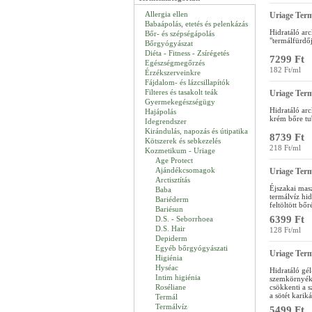
Allergia ellen
Uriage Ter
Babaápolás, etetés és pelenkázás
Hidratáló ar
Bőr- és szépségápolás
"termálfürdőj
Bőrgyógyászat
Diéta - Fitness - Zsírégetés
7299 Ft
Egészségmegőrzés
182 Ft/ml
Érzékszerveinkre
Fájdalom- és lázcsillapítók
Filteres és tasakolt teák
Uriage Ter
Gyermekegészségügy
Hidratáló a
Hajápolás
krém bőre tu
Idegrendszer
Kirándulás, napozás és útipatika
8739 Ft
Kötszerek és sebkezelés
218 Ft/ml
Kozmetikum - Uriage
Age Protect
Ajándékcsomagok
Uriage Term
Arctisztítás
Éjszakai mas
Baba
termálvíz hid
Bariéderm
feltöltött bőré
Bariésun
6399 Ft
D.S. - Seborrhoea
D.S. Hair
128 Ft/ml
Depiderm
Egyéb bőrgyógyászati
Uriage Ter
Higiénia
Hyséac
Hidratáló gé
Intim higiénia
szemkörnyéká
Roséliane
csökkenti a 
a sötét karik
Termál
Termálvíz
5499 Ft