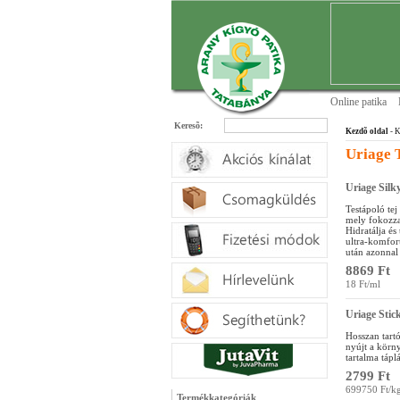
Online patika
Keresõ:
Kezdõ oldal
- K
Uriage T
Uriage Silk
Testápoló tej
mely fokozza
Hidratálja é
ultra-komfort
után azonnal 
8869 Ft
18 Ft/ml
Uriage Stick
Hosszan tartó
nyújt a körn
tartalma tápl
2799 Ft
699750 Ft/k
Termékkategóriák