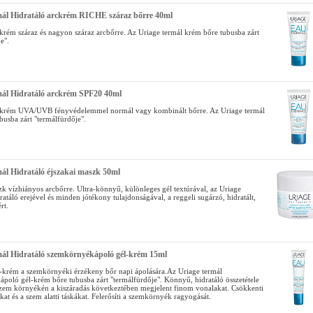
mál Hidratáló arckrém RICHE száraz bőrre 40ml
ckrém száraz és nagyon száraz arcbőrre. Az Uriage termál krém bőre tubusba zárt
e".
mál Hidratáló arckrém SPF20 40ml
rckrém UVA/UVB fényvédelemmel normál vagy kombinált bőrre. Az Uriage termál
busba zárt "termálfürdője".
ál Hidratáló éjszakai maszk 50ml
zk vízhiányos arcbőrre. Ultra-könnyű, különleges gél textúrával, az Uriage
ratáló erejével és minden jótékony tulajdonságával, a reggeli sugárzó, hidratált,
rt.
mál Hidratáló szemkörnyékápoló gél-krém 15ml
l-krém a szemkörnyéki érzékeny bőr napi ápolására.Az Uriage termál
poló gél-krém bőre tubusba zárt "termálfürdője". Könnyű, hidratáló összetétele
szem környékén a kiszáradás következtében megjelent finom vonalakat. Csökkenti
ákat és a szem alatti táskákat. Felerősíti a szemkörnyék ragyogását.