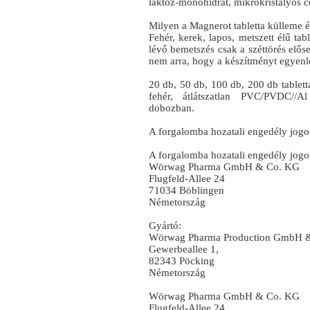
laktóz-monohidrát, mikrokristályos ce
Milyen a Magnerot tabletta külleme é
Fehér, kerek, lapos, metszett élű tab
lévő bemetszés csak a széttörés elős
nem arra, hogy a készítményt egyenl
20 db, 50 db, 100 db, 200 db tabletta
fehér, átlátszatlan PVC/PVDC//
dobozban.
A forgalomba hozatali engedély jogos
A forgalomba hozatali engedély jogos
Wörwag Pharma GmbH & Co. KG
Flugfeld-Allee 24
71034 Böblingen
Németország
Gyártó:
Wörwag Pharma Production GmbH 
Gewerbeallee 1,
82343 Pöcking
Németország
Wörwag Pharma GmbH & Co. KG
Flugfeld-Allee 24