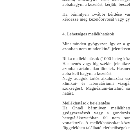
abbahagyni a kezelést, kérjük, beszél
Ha bármilyen további kérdése van
kérdezze meg kezelőorvosát vagy gy
4. Lehetséges mellékhatások
Mint minden gyógyszer, így ez a g
azonban nem mindenkinél jelentkezn
Ritka mellékhatások (1000 beteg közül
Hasmenés vagy híg széklet jelentkez
azonban ártalmatlan tünetek. Hasmen
abba kell hagyni a kezelést.
Nagy adagok tartós alkalmazása ese
klinikai- és laboratóriumi vizsg
szükséges). Magnézium-tartalmú s
hatást.
Mellékhatások bejelentése
Ha Önnél bármilyen mellékhatás 
gyógyszerészét vagy a gondozá
betegtájékoztatóban fel nem sor
vonatkozik. A mellékhatásokat közve
függelékben található elérhetőségeke