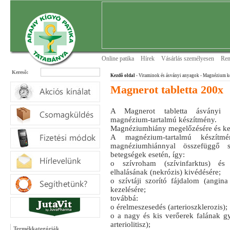
Online patika
Hírek
Vásárlás személyesen
Ren
Keresõ:
Kezdõ oldal
- Vitaminok és ásványi anyagok
- Magnézium k
Magnerot tabletta 200x
A Magnerot tabletta ásványi 
magnézium-tartalmú készítmény.
Magnéziumhiány megelőzésére és kez
A magnézium-tartalmú készítmé
magnéziumhiánnyal összefüggő s
betegségek esetén, így:
o szívroham (szívinfarktus) és
elhalásának (nekrózis) kivédésére;
o szívtáji szorító fájdalom (angina
kezelésére;
továbbá:
o érelmeszesedés (arterioszklerozis);
o a nagy és kis verőerek falának gyu
arteriolitisz);
Termékkategóriák