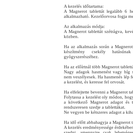
A kezelés időtartama:
A Magnerot tablettát legalább 6 hé
alkalmazható. Kezelőorvosa fogja me
Az alkalmazás módja:
A Magnerot tablettát szétrágva, kev
közben.
Ha az alkalmazás során a Magnerot t
készítmény csekély hatásúna
gyógyszerészéhez.
Ha az előírtnál több Magnerot tablettá
Nagy adagok hasmenést vagy híg s
nem veszélyesek. Ha hasmenés lép fel
a kezelést, és keresse fel orvosát.
Ha elfelejtette bevenni a Magnerot tab
Folytassa a kezelést oly módon, hog
a következő Magnerot adagot és t
rendszeresen szedje a tablettákat.
Ne vegyen be kétszeres adagot a kiha
Ha idő előtt abbahagyja a Magnerot t
A kezelés eredményessége érdekében 
szedni, amennyire csak lehetsége