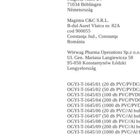
71034 Böblingen
Németország
Magistra C&C S.R.L.
B-dul Aurel Vlaicu nr. 82A
cod 900055
Constanţa Jud., Constanţa
Románia
Wörwag Pharma Operations Sp.z o.o
Ul. Gen. Mariana Langiewicza 58
95-050 Konstantynów Łódzki
Lengyelország
OGYI-T-1645/01 (20 db PVC/PVDC/
OGYI-T-1645/02 (50 db PVC/PVDC/
OGYI-T-1645/03 (100 db PVC/PVDC
OGYI-T-1645/04 (200 db PVC/PVDC
OGYI-T-1645/05 (1000 db PVC/PVD
OGYI-T-1645/06 (20 db PVC//Al bu
OGYI-T-1645/07 (50 db PVC//Al bu
OGYI-T-1645/08 (100 db PVC//Al b
OGYI-T-1645/09 (200 db PVC//Al b
OGYI-T-1645/10 (1000 db PVC//Al 