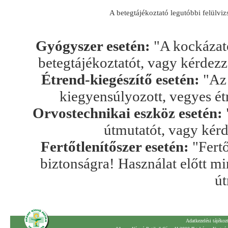
A betegtájékoztató legutóbbi felülv
Gyógyszer esetén:
"A kockázato
betegtájékoztatót, vagy kérdez
Étrend-kiegészítő esetén:
"Az 
kiegyensúlyozott, vegyes ét
Orvostechnikai eszköz esetén:
útmutatót, vagy kér
Fertőtlenítőszer esetén:
"Fertő
biztonságra! Használat előtt mi
út
Adatkezelési tájékoz