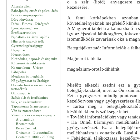
o a zsír (lipid) anyagcsere za
Allergia ellen
kezelésére.
Babaápolás, etetés és pelenkázás
Bőr- és szépségápolás
A fenti kórképekben azonban
Bőrgyógyászat
követelményeknek megfelelő klinikai
Diéta - Fitness - Zsírégetés
A Magnerot tabletta alkalmazható a s
Egészségmegőrzés
Érzékszerveinkre
így az éjszakai lábikragörcs, fokozo
Fájdalom- és lázcsillapítók
izomműködés zavarának oka a magn
Filteres és tasakolt teák
Gyermekegészségügy
Betegtájékoztató: Információk a felh
Hajápolás
Idegrendszer
Magnerot tabletta
Kirándulás, napozás és útipatika
Kötszerek és sebkezelés
Kozmetikum - Uriage
magnézium-orotát-dihidrát
Lábápolás
Megfázás és meghűlés
Nőgyógyászat és Urológia
Mielőtt elkezdi szedni ezt a gyó
Orvostechnikai eszközök és
tartozékaik
betegtájékoztatót, mert az Ön számár
Otthonápolás
Ezt a gyógyszert mindig pontosan 
Szájápolás és fertőtlenítés
kezelőorvosa vagy gyógyszerésze ál
Szív, ér és érrendszer
• Tartsa meg a betegtájékoztató
Tápcsatorna és anyagcsere
Váz és izomrendszer
későbbiekben is szüksége lehet.
Vitaminok és ásványi anyagok
• További információkért vagy tanác
A-vitaminok
• Ha Önnél bármilyen mellékhatás 
B-vitaminok
gyógyszerészét. Ez a betegtájéko
Béres Cseppek
mellékhatásra is vonatkozik. Lásd 4. 
C-vitamin - Liposzómális
C-vitamin 1000 - 2000mg
• Feltétlenül tájékoztassa kezelőo