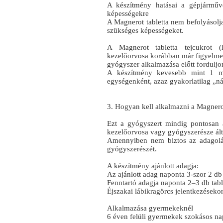
A készítmény hatásai a gépjárműv
képességekre
A Magnerot tabletta nem befolyásolj
szükséges képességeket.
A Magnerot tabletta tejcukrot (l
kezelőorvosa korábban már figyelmez
gyógyszer alkalmazása előtt fordulj
A készítmény kevesebb mint 1 mm
egységenként, azaz gyakorlatilag „n
3. Hogyan kell alkalmazni a Magnerot
Ezt a gyógyszert mindig pontosan 
kezelőorvosa vagy gyógyszerésze ált
Amennyiben nem biztos az adagolás
gyógyszerészét.
A készítmény ajánlott adagja:
Az ajánlott adag naponta 3-szor 2 db t
Fenntartó adagja naponta 2–3 db tabl
Éjszakai lábikragörcs jelentkezésekor
Alkalmazása gyermekeknél
6 éven felüli gyermekek szokásos nap