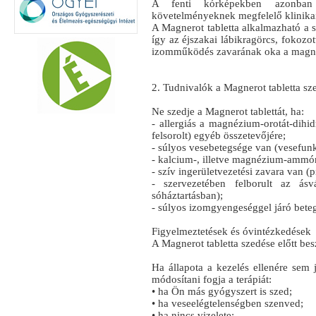
A fenti kórképekben azonban
követelményeknek megfelelő klinikai
A Magnerot tabletta alkalmazható a s
így az éjszakai lábikragörcs, fokozo
izomműködés zavarának oka a magn
2. Tudnivalók a Magnerot tabletta sze
Ne szedje a Magnerot tablettát, ha:
- allergiás a magnézium-orotát-dihi
felsorolt) egyéb összetevőjére;
- súlyos vesebetegsége van (vesefunk
- kalcium-, illetve magnézium-ammó
- szív ingerületvezetési zavara van (
- szervezetében felborult az ás
sóháztartásban);
- súlyos izomgyengeséggel járó bete
Figyelmeztetések és óvintézkedések
A Magnerot tabletta szedése előtt be
Ha állapota a kezelés ellenére sem 
módosítani fogja a terápiát:
• ha Ön más gyógyszert is szed;
• ha veseelégtelenségben szenved;
• ha nincs vizelete;