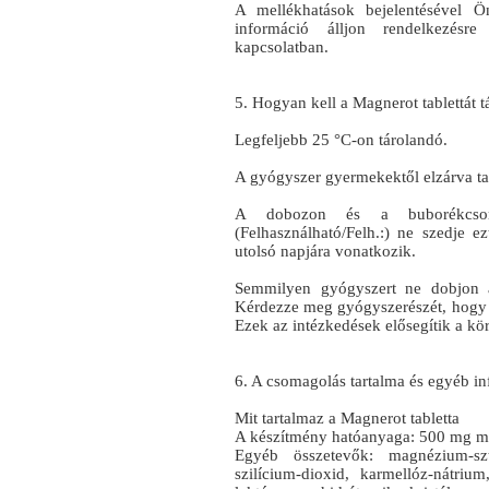
A mellékhatások bejelentésével Ö
információ álljon rendelkezésr
kapcsolatban.
5. Hogyan kell a Magnerot tablettát t
Legfeljebb 25 °C-on tárolandó.
A gyógyszer gyermekektől elzárva ta
A dobozon és a buborékcsomag
(Felhasználható/Felh.:) ne szedje e
utolsó napjára vonatkozik.
Semmilyen gyógyszert ne dobjon a
Kérdezze meg gyógyszerészét, hogy 
Ezek az intézkedések elősegítik a kö
6. A csomagolás tartalma és egyéb i
Mit tartalmaz a Magnerot tabletta
A készítmény hatóanyaga: 500 mg ma
Egyéb összetevők: magnézium-szte
szilícium-dioxid, karmellóz-nátri