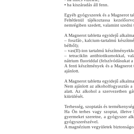
• ha kiszáradás áll fenn.
Egyéb gyógyszerek és a Magnerot tab
Feltétlenül tájékoztassa kezelőo
nemrégiben szedett, valamint szedni 
A Magnerot tabletta egyidejű alkalma
– foszfát-, kalcium-tartalmú készítm
bélből);
– vas(II)-ion tartalmú készítményekk
– tetraciklin antibiotikumokkal, val
nátrium fluoriddal (felszívódásukat 
A fenti készítmények és a Magnerot t
ajánlott.
A Magnerot tabletta egyidejű alkalmazá
Nem ajánlott az alkoholfogyasztás a 
alatt. Az alkohol a szervezetben g
kiürülését.
Terhesség, szoptatás és termékenysé
Ha Ön terhes vagy szoptat, illetve
gyermeket szeretne, a gyógyszer alk
gyógyszerészével.
A magnézium vegyületek biztonságosa