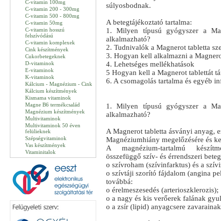
C-vitamin 100mg
súlyosbodnak.
C-vitamin 200 - 300mg
C-vitamin 500 - 800mg
A betegtájékoztató tartalma:
C-vitamin 50mg
C-vitamin hosszú
1. Milyen típusú gyógyszer a Mag
felszívódású
alkalmazható?
C-vitamin komplexek
2. Tudnivalók a Magnerot tabletta sze
Cink készítmények
3. Hogyan kell alkalmazni a Magnerot
Cukorbetegeknek
D-vitaminok
4. Lehetséges mellékhatások
E-vitaminok
5 Hogyan kell a Magnerot tablettát tá
K-vitaminok
6. A csomagolás tartalma és egyéb i
Kálcium - Magnézium - Cink
Kálcium készítmények
Kismama vitaminok
Magne B6 termékcsalád
1. Milyen típusú gyógyszer a Mag
Magnézium készítmények
alkalmazható?
Multivitaminok
Multivitaminok 50 éven
A Magnerot tabletta ásványi anyag, 
felülieknek
Szépségvitaminok
Magnéziumhiány megelőzésére és kez
Vas készítmények
A magnézium-tartalmú készítm
Vitaminitalok
összefüggő szív- és érrendszeri beteg
o szívroham (szívinfarktus) és a szív
o szívtáji szorító fájdalom (angina pe
továbbá:
o érelmeszesedés (arterioszklerozis);
o a nagy és kis verőerek falának gyulla
o a zsír (lipid) anyagcsere zavarainak